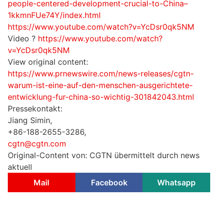
people-centered-development-crucial-to-China–
1kkmnFUe74Y/index.html
https://www.youtube.com/watch?v=YcDsr0qk5NM
Video ?
https://www.youtube.com/watch?
v=YcDsr0qk5NM
View original content:
https://www.prnewswire.com/news-releases/cgtn-
warum-ist-eine-auf-den-menschen-ausgerichtete-
entwicklung-fur-china-so-wichtig-301842043.html
Pressekontakt:
Jiang Simin,
+86-188-2655-3286,
cgtn@cgtn.com
Original-Content von: CGTN übermittelt durch news
aktuell
Mail
Facebook
Whatsapp