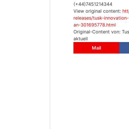
(+44)7451214344
View original content:
ht
releases/tusk-innovatio
an-301695778.html
Original-Content von: Tus
aktuell
Mail