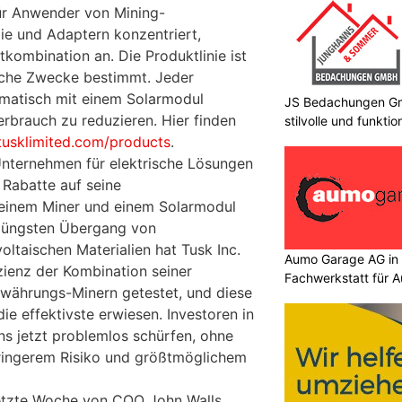
für Anwender von Mining-
ie und Adaptern konzentriert,
kombination an. Die Produktlinie ist
ische Zwecke bestimmt. Jeder
omatisch mit einem Solarmodul
JS Bedachungen Gmb
erbrauch zu reduzieren. Hier finden
stilvolle und funkt
/tusklimited.com/products
.
Unternehmen für elektrische Lösungen
 Rabatte auf seine
einem Miner und einem Solarmodul
 jüngsten Übergang von
voltaischen Materialien hat Tusk Inc.
Aumo Garage AG in S
izienz der Kombination seiner
Fachwerkstatt für A
währungs-Minern getestet, und diese
die effektivste erwiesen. Investoren in
ns jetzt problemlos schürfen, ohne
ringerem Risiko und größtmöglichem
e letzte Woche von COO John Walls