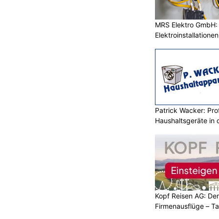
MRS Elektro GmbH: E
Elektroinstallatione
Patrick Wacker: Prof
Haushaltsgeräte in 
Kopf Reisen AG: Der 
Firmenausflüge – T