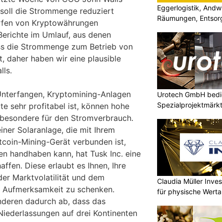
Eggerlogistik, Andw
soll die Strommenge reduziert
Räumungen, Entsorg
ürfen von Kryptowährungen
d Berichte im Umlauf, aus denen
ass die Strommenge zum Betrieb von
t, daher haben wir eine plausible
lls.
Unterfangen, Kryptomining-Anlagen
Urotech GmbH bedie
Spezialprojektmärk
ute sehr profitabel ist, können hohe
nsbesondere für den Stromverbrauch.
einer Solaranlage, die mit Ihrem
tcoin-Mining-Gerät verbunden ist,
n handhaben kann, hat Tusk Inc. eine
affen. Diese erlaubt es Ihnen, Ihre
der Marktvolatilität und dem
Claudia Müller Inves
l Aufmerksamkeit zu schenken.
für physische Wert
anderen dadurch ab, dass das
iederlassungen auf drei Kontinenten