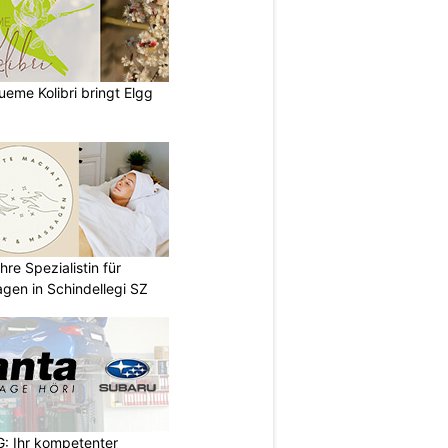
lueme Kolibri bringt Elgg
re Spezialistin für
gen in Schindellegi SZ
: Ihr kompetenter