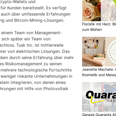
Krypto-Wallets und
für Kunden bereitstellt. Es verfügt
 auch über umfassende Erfahrungen
ng und Bitcoin-Mining-Lösungen.
Floristik mit Herz: B
zum Blühen
on einem Team von Management-
 sich später ein Team von
hloss. Tusk Inc. ist mittlerweile
eter von elektrischen Lösungen. Das
dem durch seine Erfahrung über mehr
ives Risikomanagement zu seinen
Jeanette Machate: Ih
mehrere technologische Fortschritte
Kosmetik und Massa
weniger riskante Unternehmungen in
tem integrieren, von denen eines
rungen mit Hilfe von Photovoltaik
Garage Quaranta AG