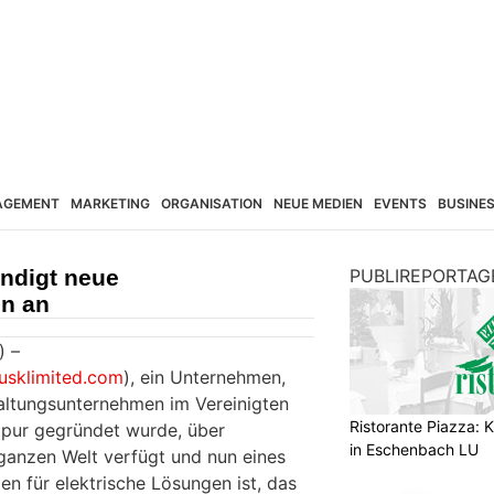
AGEMENT
MARKETING
ORGANISATION
NEUE MEDIEN
EVENTS
BUSINE
ündigt neue
PUBLIREPORTAG
n an
) –
usklimited.com
), ein Unternehmen,
altungsunternehmen im Vereinigten
Ristorante Piazza: K
mpur gegründet wurde, über
in Eschenbach LU
ganzen Welt verfügt und nun eines
n für elektrische Lösungen ist, das