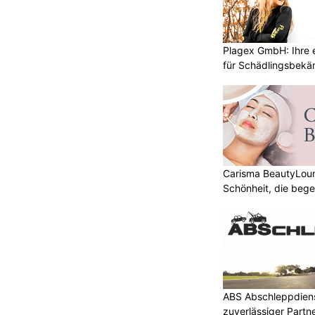
Plagex GmbH: Ihre e
für Schädlingsbek
Carisma BeautyLoun
Schönheit, die bege
ABS Abschleppdienst
zuverlässiger Partn