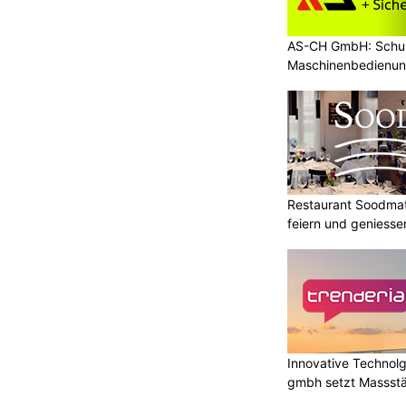
AS-CH GmbH: Schul
Maschinenbedienun
Restaurant Soodmatt
feiern und geniesse
Innovative Technolg
gmbh setzt Massst
geht