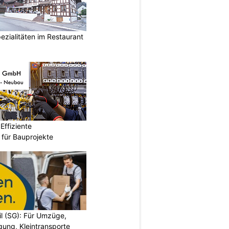
ezialitäten im Restaurant
ffiziente
n für Bauprojekte
il (SG): Für Umzüge,
ung, Kleintransporte