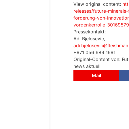
View original content:
ht
releases/future-minerals
forderung-von-innovatio
vordenkerrolle-30169579
Pressekontakt:
Adi Bjelosevic,
adi.bjelosevic@fleishma
+971 056 689 1691
Original-Content von: Fu
news aktuell
Mail