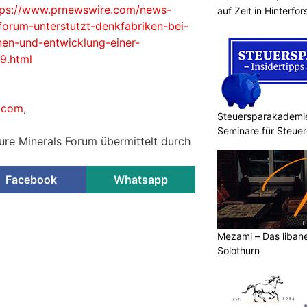
tps://www.prnewswire.com/news-
auf Zeit in Hinterfor
-forum-unterstutzt-denkfabriken-bei-
nen-und-entwicklung-einer-
9.html
n.com
,
Steuersparakademie
Seminare für Steue
ture Minerals Forum übermittelt durch
Facebook
Whatsapp
Mezami – Das libane
Solothurn