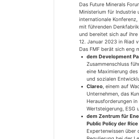
Das Future Minerals Foru
Ministerium für Industri
internationale Konferenz,
mit führenden Denkfabri
und bereitet sich auf ih
12. Januar 2023 in Riad v
Das FMF berät sich eng m
dem Development Part
Zusammenschluss führe
eine Maximierung des 
und sozialen Entwickl
Clareo
, einem auf Wac
Unternehmen, das Kun
Herausforderungen in 
Wertsteigerung, ESG 
dem Zentrum für Ener
Public Policy der Rice
Expertenwissen über di
Regulierung bei der L