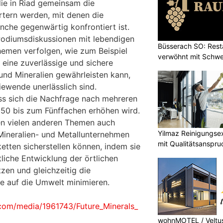
die in Riad gemeinsam die
tern werden, mit denen die
nche gegenwärtig konfrontiert ist.
Podiumsdiskussionen mit lebendigen
Büsserach SO: Rest
emen verfolgen, wie zum Beispiel
verwöhnt mit Schwei
 eine zuverlässige und sichere
und Mineralien gewährleisten kann,
iewende unerlässlich sind.
ss sich die Nachfrage nach mehreren
050 bis zum Fünffachen erhöhen wird.
n vielen anderen Themen auch
Yilmaz Reinigungse
 Mineralien- und Metallunternehmen
mit Qualitätsanspru
etten sicherstellen können, indem sie
tliche Entwicklung der örtlichen
zen und gleichzeitig die
e auf die Umwelt minimieren.
com/media/1961743/Future_Minerals_
wohnMOTEL / Veltus