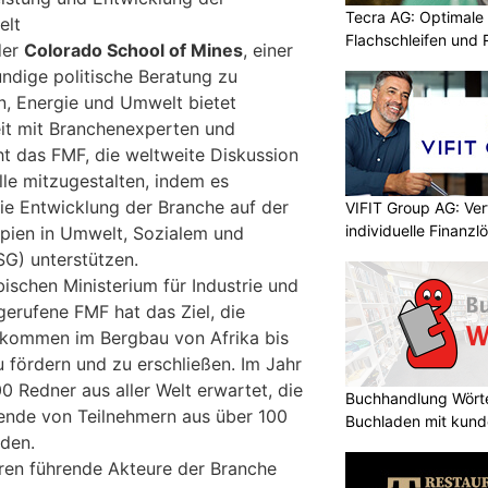
Tecra AG: Optimale 
elt
Flachschleifen und
er
Colorado School of Mines
, einer
undige politische Beratung zu
n, Energie und Umwelt bietet
t mit Branchenexperten und
t das FMF, die weltweite Diskussion
lle mitzugestalten, indem es
 die Entwicklung der Branche auf der
VIFIT Group AG: Ve
individuelle Finanz
ipien in Umwelt, Sozialem und
G) unterstützen.
schen Ministerium für Industrie und
erufene FMF hat das Ziel, die
kommen im Bergbau von Afrika bis
 fördern und zu erschließen. Im Jahr
 Redner aus aller Welt erwartet, die
Buchhandlung Wörte
ende von Teilnehmern aus über 100
Buchladen mit kund
den.
ren führende Akteure der Branche