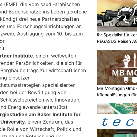
m (FMF), die vom saudi-arabischen
e und Bodenschätze ins Leben gerufene
 kündigt drei neue Partnerschaften
ken und Forschungseinrichtungen an
re zweite Austragung vom 10. bis zum
Ihr Spezialist für k
or.
PEGASUS Reisen A
it:
ner Institute
, einem weltweiten
nder Persönlichkeiten, die sich für
Bergbaubeitrags zur wirtschaftlichen
ung einsetzen
hstumsstrategien spezialisierten
MB Montagen GmbH:
den bei der Bewältigung von
Küchenlösungen für
Schlüsselbereichen wie Innovation,
und Energiewende unterstützt
giestudien am Baker Institute for
 University,
einem Zentrum, das
e Rolle von Wirtschaft, Politik und
eistung und Entwicklung der