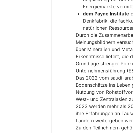
Energiemärkte vermitt
dem Payne Institute
d
Denkfabrik, die fachk
natürlichen Ressource
Durch die Zusammenarbei
Meinungsbildnern versuch
über Mineralien und Meta
Erkenntnisse liefert, die
Grundlage strenger Prinz
Unternehmensführung (ES
Das 2022 vom saudi-arabi
Bodenschätze ins Leben g
Nutzung von Rohstoffvor
West- und Zentralasien zu
2023 werden mehr als 200
ihre Erfahrungen an Taus
Ländern weitergeben wer
Zu den Teilnehmern gehö