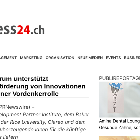
AGEMENT
MARKETING
ORGANISATION
NEUE MEDIEN
EVENTS
BUSINE
rum unterstützt
PUBLIREPORTAG
Förderung von Innovationen
ner Vordenkerrolle
/PRNewswire) –
opment Partner Institute, dem Baker
Amina Dental Loung
y der Rice University, Clareo und dem
Gesunde Zähne, sch
 überzeugende Ideen für die künftige
Lächeln
 liefern