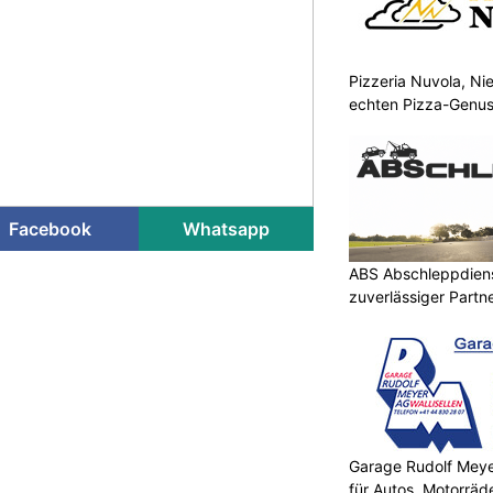
Pizzeria Nuvola, N
echten Pizza-Genus
Mitnehmen
Facebook
Whatsapp
ABS Abschleppdienst
zuverlässiger Partn
Garage Rudolf Mey
für Autos, Motorräde