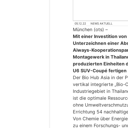
05.12.22
NEWS AKTUELL
München (ots) –
Mit einer Investition vo
Unterzeichnen einer Abs
Aiways-Kooperationspart
Montagewerk in Thailand
produzierten Einheiten
U6 SUV-Coupé fertigen s
Der Bio Hub Asia in der 
vertikal integrierte „Bio
Industriegebiet in Thaila
ist die optimale Ressour
ohne Umweltverschmutzun
Errichtung 54 nachhaltige
Von Chemie über Energie 
zu einem Forschungs- un