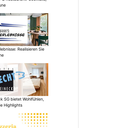
une
ebnisse: Realisieren Sie
me
k SG bietet Wohlfühlen,
e Highlights