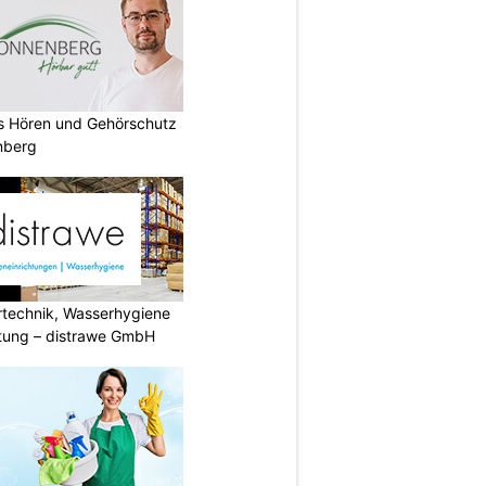
es Hören und Gehörschutz
nberg
ertechnik, Wasserhygiene
tung – distrawe GmbH