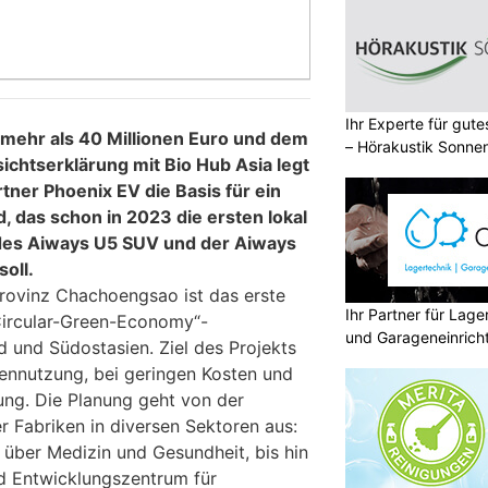
Ihr Experte für gut
n mehr als 40 Millionen Euro und dem
– Hörakustik Sonne
ichtserklärung mit Bio Hub Asia legt
ner Phoenix EV die Basis für ein
, das schon in 2023 die ersten lokal
 des Aiways U5 SUV und der Aiways
oll.
Provinz Chachoengsao ist das erste
Ihr Partner für Lag
-Circular-Green-Economy“-
und Garageneinrich
nd und Südostasien. Ziel des Projekts
cennutzung, bei geringen Kosten und
g. Die Planung geht von der
r Fabriken in diversen Sektoren aus:
über Medizin und Gesundheit, bis hin
d Entwicklungszentrum für