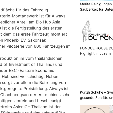
Merita Reinigungen
Sauberkeit für Unt
dfläche für das Fahrzeug-
terie-Montagewerk ist für Aiways
blicher Anteil am Bio Hub Asia
3 ist die Fertigstellung des ersten
it dem das erste Fahrzeug montiert
n Phoenix EV, Sakonsak
einer Pilotserie von 600 Fahrzeugen im
FONDUE HOUSE DU 
Highlight in Luzern
Produktion im vom thailändischen
d of Investment of Thailand) und
ridor EEC (Eastern Economic
 Hub sind vielschichtig. Neben
n sorgt vor allem die Befreiung von
rktgeregelte Preisbildung. Aiways ist
Künzli Schuhe – Swi
Chachoengsao der erste chinesische
gesunde Schritte un
haltigen Umfeld und beschleunigt
roits Asiens“ – Thailand ist der
 Südostasien und das zehntgrößte