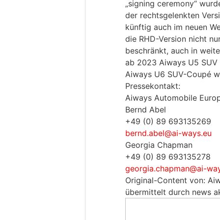
„signing ceremony“ wurde
der rechtsgelenkten Vers
künftig auch im neuen We
die RHD-Version nicht nu
beschränkt, auch in weit
ab 2023 Aiways U5 SUV u
Aiways U6 SUV-Coupé wie
Pressekontakt:
Aiways Automobile Eur
Bernd Abel
+49 (0) 89 693135269
bernd.abel@ai-ways.eu
Georgia Chapman
+49 (0) 89 693135278
georgia.chapman@ai-way
Original-Content von: A
übermittelt durch news ak