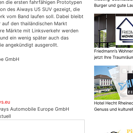
n die ersten fahrfähigen Prototypen
Burger und gute La
ion des Aiways U5 SUV gezeigt, die
rk vom Band laufen soll. Dabei bleibt
r auf den thailändischen Markt
ere Märkte mit Linksverkehr werden
nd ein wenig später auch das
 angekündigt ausgerollt.
Friedmann’s Wohnerl
jetzt Ihre Traumräu
ope GmbH
s.eu
Hotel Hecht Rheinec
iways Automobile Europe GmbH
Genuss und kulturell
tuell