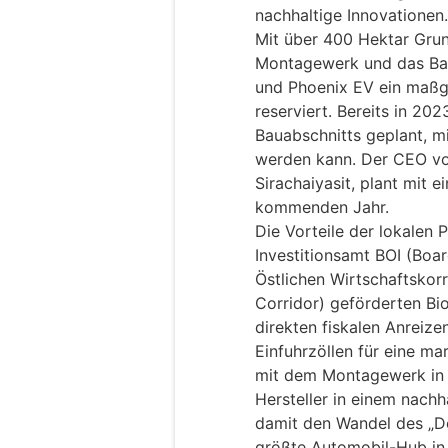
nachhaltige Innovationen.
Mit über 400 Hektar Grun
Montagewerk und das Bat
und Phoenix EV ein maßge
reserviert. Bereits in 202
Bauabschnitts geplant, m
werden kann. Der CEO vo
Sirachaiyasit, plant mit 
kommenden Jahr.
Die Vorteile der lokalen 
Investitionsamt BOI (Boar
Östlichen Wirtschaftskor
Corridor) geförderten Bio
direkten fiskalen Anreize
Einfuhrzöllen für eine ma
mit dem Montagewerk in 
Hersteller in einem nach
damit den Wandel des „Det
größte Automobil-Hub in