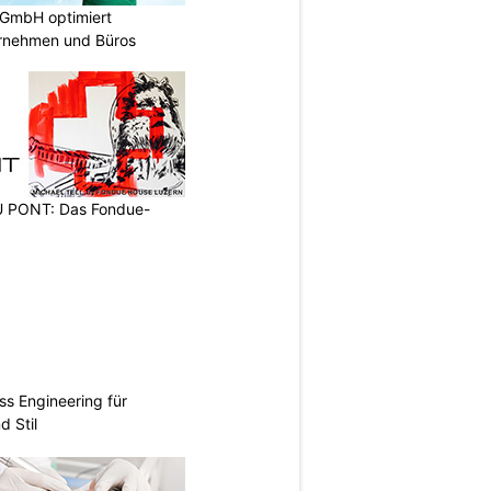
 GmbH optimiert
ernehmen und Büros
PONT: Das Fondue-
ss Engineering für
d Stil