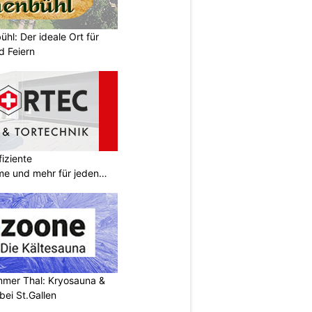
hl: Der ideale Ort für
d Feiern
iziente
e und mehr für jeden
mer Thal: Kryosauna &
ei St.Gallen