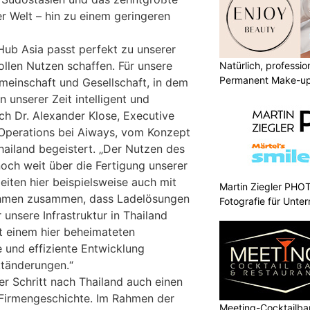
r Welt – hin zu einem geringeren
Hub Asia passt perfekt zu unserer
ollen Nutzen schaffen. Für unsere
Natürlich, professio
Permanent Make-u
meinschaft und Gesellschaft, in dem
 unserer Zeit intelligent und
ich Dr. Alexander Klose, Executive
 Operations bei Aiways, vom Konzept
hailand begeistert. „Der Nutzen des
ch weit über die Fertigung unserer
eiten hier beispielsweise auch mit
Martin Ziegler PHO
hmen zusammen, dass Ladelösungen
Fotografie für Unte
 unsere Infrastruktur in Thailand
t einem hier beheimateten
e und effiziente Entwicklung
ktänderungen.“
er Schritt nach Thailand auch einen
 Firmengeschichte. Im Rahmen der
Meeting-Cocktailbar