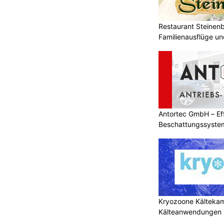
Restaurant Steinenbü
Familienausflüge un
Antortec GmbH – Eff
Beschattungssystem
Bedarf
Kryozoone Kältekam
Kälteanwendungen b