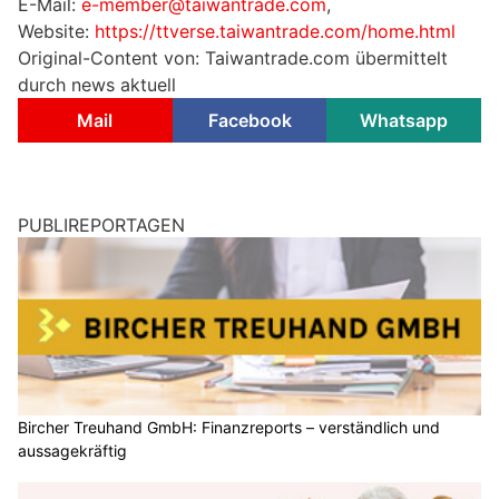
E-Mail:
e-member@taiwantrade.com
,
Website:
https://ttverse.taiwantrade.com/home.html
Original-Content von: Taiwantrade.com übermittelt
durch news aktuell
Mail
Facebook
Whatsapp
PUBLIREPORTAGEN
Bircher Treuhand GmbH: Finanzreports – verständlich und
aussagekräftig