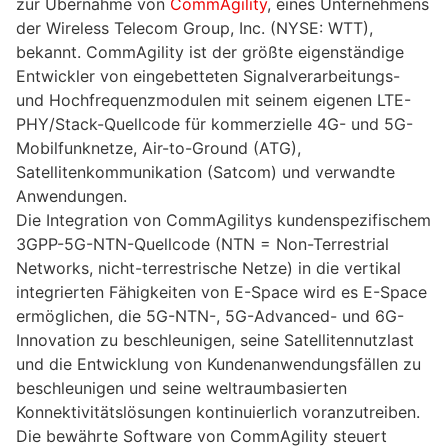
zur Übernahme von
CommAgility
, eines Unternehmens
der Wireless Telecom Group, Inc. (NYSE: WTT),
bekannt. CommAgility ist der größte eigenständige
Entwickler von eingebetteten Signalverarbeitungs-
und Hochfrequenzmodulen mit seinem eigenen LTE-
PHY/Stack-Quellcode für kommerzielle 4G- und 5G-
Mobilfunknetze, Air-to-Ground (ATG),
Satellitenkommunikation (Satcom) und verwandte
Anwendungen.
Die Integration von CommAgilitys kundenspezifischem
3GPP-5G-NTN-Quellcode (NTN = Non-Terrestrial
Networks, nicht-terrestrische Netze) in die vertikal
integrierten Fähigkeiten von E-Space wird es E-Space
ermöglichen, die 5G-NTN-, 5G-Advanced- und 6G-
Innovation zu beschleunigen, seine Satellitennutzlast
und die Entwicklung von Kundenanwendungsfällen zu
beschleunigen und seine weltraumbasierten
Konnektivitätslösungen kontinuierlich voranzutreiben.
Die bewährte Software von CommAgility steuert