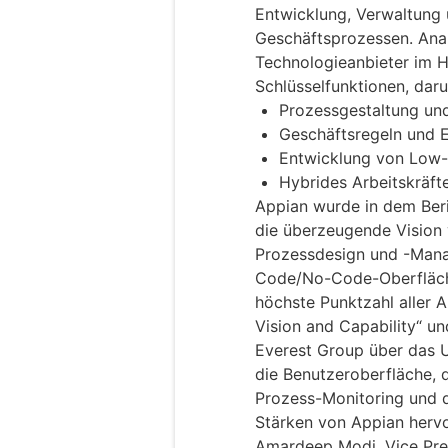
Entwicklung, Verwaltun
Geschäftsprozessen. Ana
Technologieanbieter im H
Schlüsselfunktionen, daru
Prozessgestaltung un
Geschäftsregeln und
Entwicklung von Low
Hybrides Arbeitskräf
Appian wurde in dem Beri
die überzeugende Vision 
Prozessdesign und -Mana
Code/No-Code-Oberfläche
höchste Punktzahl aller A
Vision and Capability“ un
Everest Group über das 
die Benutzeroberfläche, d
Prozess-Monitoring und d
Stärken von Appian herv
Amardeep Modi, Vice Pres