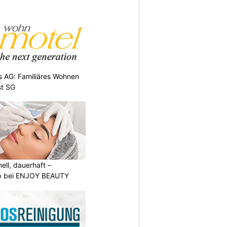
 AG: Familiäres Wohnen
st SG
nell, dauerhaft –
p bei ENJOY BEAUTY