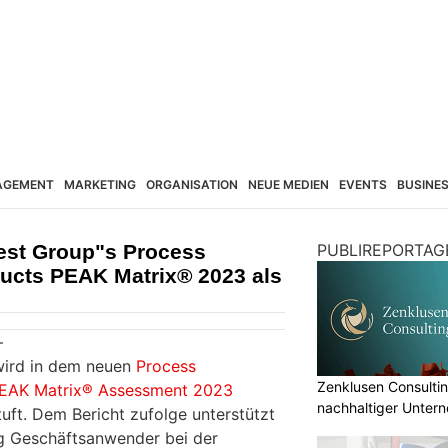
AGEMENT
MARKETING
ORGANISATION
NEUE MEDIEN
EVENTS
BUSINE
rest Group"s Process
PUBLIREPORTAG
ducts PEAK Matrix® 2023 als
–
wird in dem neuen
Process
Zenklusen Consultin
PEAK Matrix® Assessment 2023
nachhaltiger Unter
uft. Dem Bericht zufolge unterstützt
ng Geschäftsanwender bei der