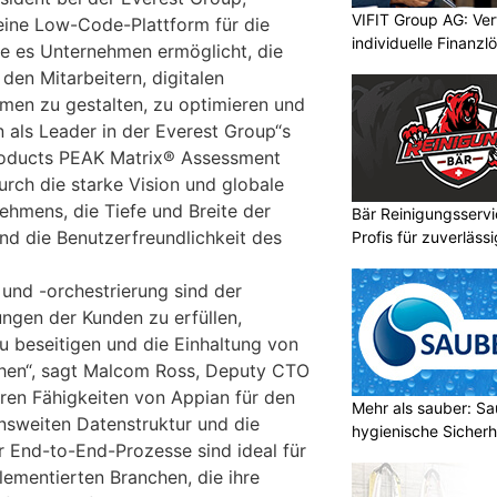
VIFIT Group AG: Ve
 eine Low-Code-Plattform für die
individuelle Finanz
ie es Unternehmen ermöglicht, die
den Mitarbeitern, digitalen
emen zu gestalten, zu optimieren und
n als Leader in der Everest Group“s
roducts PEAK Matrix® Assessment
rch die starke Vision und globale
hmens, die Tiefe und Breite der
Bär Reinigungsserv
nd die Benutzerfreundlichkeit des
Profis für zuverläss
und -orchestrierung sind der
ungen der Kunden zu erfüllen,
zu beseitigen und die Einhaltung von
chen“, sagt Malcom Ross, Deputy CTO
ren Fähigkeiten von Appian für den
Mehr als sauber: Sa
nsweiten Datenstruktur und die
hygienische Sicherh
 End-to-End-Prozesse sind ideal für
lementierten Branchen, die ihre