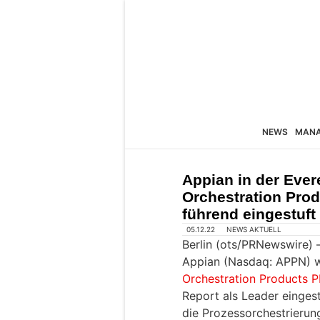
NEWS
MAN
Appian in der Eve
Orchestration Pro
führend eingestuft
05.12.22
NEWS AKTUELL
Berlin (ots/PRNewswire) 
Appian (Nasdaq: APPN) 
Orchestration Products 
Report als Leader eingest
die Prozessorchestrieru