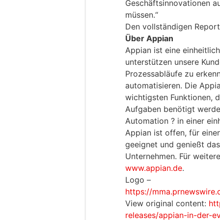
Geschäftsinnovationen au
müssen.“
Den vollständigen Report
Über Appian
Appian ist eine einheitli
unterstützen unsere Kunde
Prozessabläufe zu erkenn
automatisieren. Die Appi
wichtigsten Funktionen, d
Aufgaben benötigt werde
Automation ? in einer ei
Appian ist offen, für ei
geeignet und genießt da
Unternehmen. Für weitere
www.appian.de
.
Logo –
https://mma.prnewswire
View original content:
ht
releases/appian-in-der-e