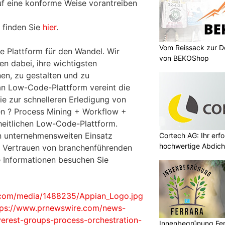
f eine konforme Weise vorantreiben
 finden Sie
hier
.
Vom Reissack zur D
che Plattform für den Wandel. Wir
von BEKOShop
n dabei, ihre wichtigsten
en, zu gestalten und zu
an Low-Code-Plattform vereint die
ie zur schnelleren Erledigung von
n ? Process Mining + Workflow +
nheitlichen Low-Code-Plattform.
nen unternehmensweiten Einsatz
Cortech AG: Ihr erfo
hochwertige Abdich
s Vertrauen von branchenführenden
 Informationen besuchen Sie
.com/media/1488235/Appian_Logo.jpg
tps://www.prnewswire.com/news-
verest-groups-process-orchestration-
Innenbegrünung Ferr