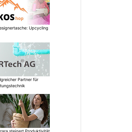
esignertasche: Upcycling
lgreicher Partner für
tungstechnik
ara steigert Produktivität