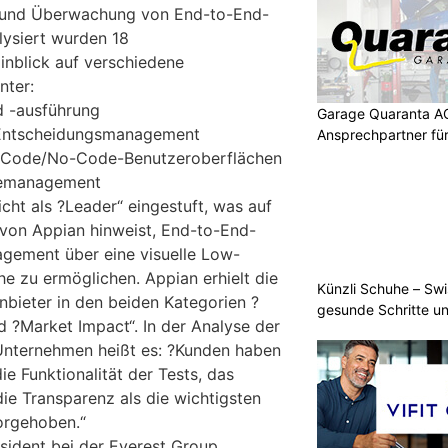
g und Überwachung von End-to-End-
lysiert wurden 18
inblick auf verschiedene
nter:
d -ausführung
Garage Quaranta AG
 Entscheidungsmanagement
Ansprechpartner fü
-Code/No-Code-Benutzeroberflächen
temanagement
cht als ?Leader“ eingestuft, was auf
von Appian hinweist, End-to-End-
gement über eine visuelle Low-
 zu ermöglichen. Appian erhielt die
Künzli Schuhe – Swi
nbieter in den beiden Kategorien ?
gesunde Schritte un
d ?Market Impact“. In der Analyse der
Unternehmen heißt es: ?Kunden haben
ie Funktionalität der Tests, das
ie Transparenz als die wichtigsten
orgehoben.“
ident bei der Everest Group,