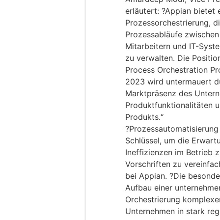
erläutert: ?Appian bietet
Prozessorchestrierung, d
Prozessabläufe zwischen 
Mitarbeitern und IT-Syst
zu verwalten. Die Positio
Process Orchestration P
2023 wird untermauert du
Marktpräsenz des Unterne
Produktfunktionalitäten u
Produkts.“
?Prozessautomatisierung 
Schlüssel, um die Erwart
Ineffizienzen im Betrieb 
Vorschriften zu vereinfa
bei Appian. ?Die besonde
Aufbau einer unternehme
Orchestrierung komplexer
Unternehmen in stark reg