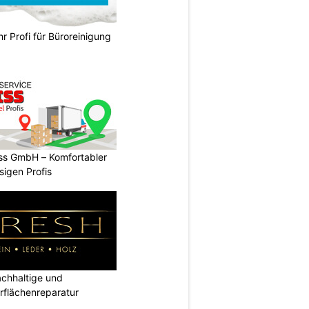
hr Profi für Büroreinigung
ss GmbH – Komfortabler
igen Profis
hhaltige und
rflächenreparatur