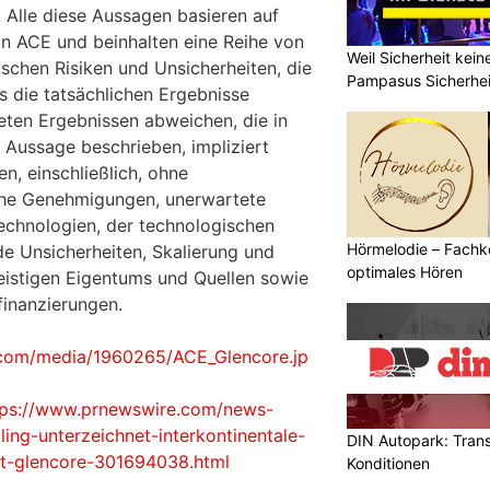
 Alle diese Aussagen basieren auf
n ACE und beinhalten eine Reihe von
Weil Sicherheit kei
schen Risiken und Unsicherheiten, die
Pampasus Sicherhe
s die tatsächlichen Ergebnisse
eten Ergebnissen abweichen, die in
 Aussage beschrieben, impliziert
n, einschließlich, ohne
che Genehmigungen, unerwartete
echnologien, der technologischen
Hörmelodie – Fachk
e Unsicherheiten, Skalierung und
optimales Hören
eistigen Eigentums und Quellen sowie
inanzierungen.
.com/media/1960265/ACE_Glencore.jp
tps://www.prnewswire.com/news-
ling-unterzeichnet-interkontinentale-
DIN Autopark: Tran
t-glencore-301694038.html
Konditionen