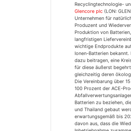
Recyclingtechnologie- un
Glencore plc
(LON: GLEN),
Unternehmen für natürlic
Produzent und Wiederverw
Produktion von Batterien
langfristigen Lieferverei
wichtige Endprodukte auf
Ionen-Batterien bekannt. 
dazu beitragen, eine Krei
für diese äußerst begehr
gleichzeitig deren ökolo
Die Vereinbarung über 15
100 Prozent der ACE-Prod
Abfallverwertungsanlagen
Batterien zu beziehen, die
und Thailand gebaut wer
erwartungsgemäß bis 2024
davon aus, dass die Wied
Inbetriebnahme zusammen 