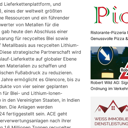
d Lieferkettenplattform, und
 eines der weltweit größten
he Ressourcen und ein führender
erter von Metallen für die
, gab heute den Abschluss einer
Ristorante-Pizzeria 
nbarung für recyceltes Blei sowie
Genussvolle Pizza 
 Metallbasis aus recycelten Lithium-
Diese strategische Partnerschaft wird
slauf-Lieferkette auf globaler Ebene
ten Materialien zu schaffen und
gischen Fußabdruck zu reduzieren.
 Jahre ermöglicht es Glencore, bis zu
Robert Wild AG: Sig
ukte von vier seiner geplanten
Ordnung im Verkehr
 für Blei- und Lithium-Ionen-
 in den Vereinigten Staaten, in Indien
den. Die Anlagen werden
 fertiggestellt sein. ACE geht
erverwertungsanlagen nach ihrer
1,6 Millionen Tonnen recycelter