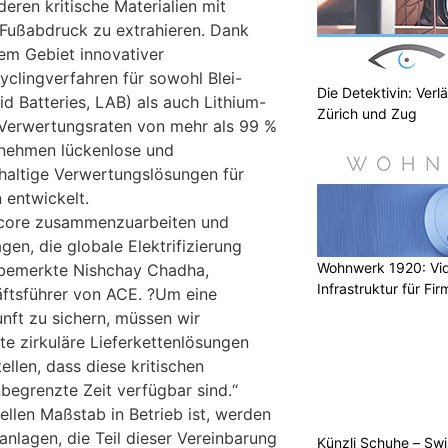
eren kritische Materialien mit
Fußabdruck zu extrahieren. Dank
dem Gebiet innovativer
yclingverfahren für sowohl Blei-
Die Detektivin: Verl
d Batteries, LAB) als auch Lithium-
Zürich und Zug
t Verwertungsraten von mehr als 99 %
rnehmen lückenlose und
haltige Verwertungslösungen für
 entwickelt.
encore zusammenzuarbeiten und
en, die globale Elektrifizierung
Wohnwerk 1920: Vi
, bemerkte Nishchay Chadha,
Infrastruktur für Fi
ftsführer von ACE. ?Um eine
nft zu sichern, müssen wir
rte zirkuläre Lieferkettenlösungen
ellen, dass diese kritischen
nbegrenzte Zeit verfügbar sind.“
len Maßstab in Betrieb ist, werden
nlagen, die Teil dieser Vereinbarung
Künzli Schuhe – Swi