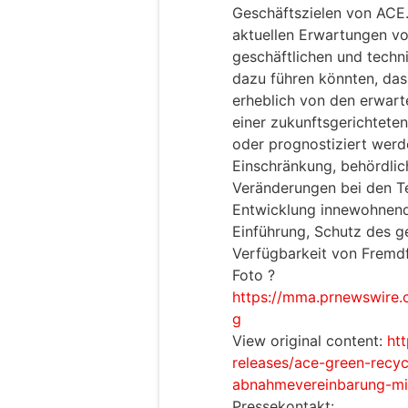
Geschäftszielen von ACE.
aktuellen Erwartungen vo
geschäftlichen und techni
dazu führen könnten, das
erheblich von den erwart
einer zukunftsgerichteten
oder prognostiziert werde
Einschränkung, behördli
Veränderungen bei den T
Entwicklung innewohnend
Einführung, Schutz des g
Verfügbarkeit von Fremdf
Foto ?
https://mma.prnewswire
g
View original content:
ht
releases/ace-green-recyc
abnahmevereinbarung-mi
Pressekontakt: