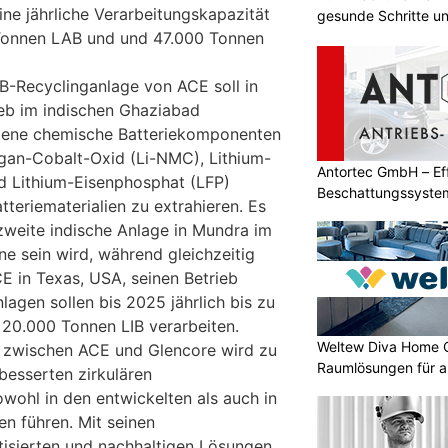
ne jährliche Verarbeitungskapazität
gesunde Schritte un
Tonnen LAB und und 47.000 Tonnen
IB-Recyclinganlage von ACE soll in
eb im indischen Ghaziabad
dene chemische Batteriekomponenten
gan-Cobalt-Oxid (Li-NMC), Lithium-
Antortec GmbH – Eff
nd Lithium-Eisenphosphat (LFP)
Beschattungssystem
tteriematerialien zu extrahieren. Es
Bedarf
 zweite indische Anlage in Mundra im
ne sein wird, während gleichzeitig
 in Texas, USA, seinen Betrieb
agen sollen bis 2025 jährlich bis zu
20.000 Tonnen LIB verarbeiten.
Weltew Diva Home 
g zwischen ACE und Glencore wird zu
Raumlösungen für a
besserten zirkulären
wohl in den entwickelten als auch in
n führen. Mit seinen
isierten und nachhaltigen Lösungen