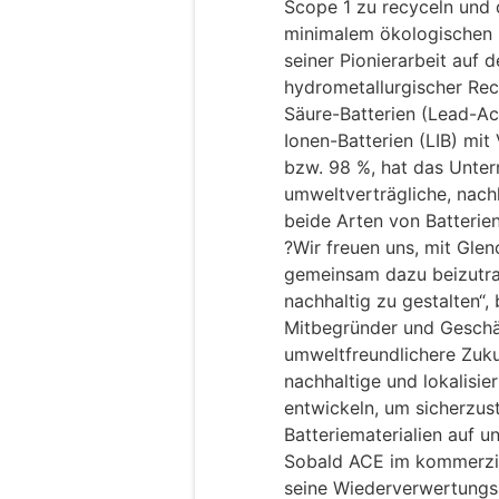
Scope 1 zu recyceln und d
minimalem ökologischen 
seiner Pionierarbeit auf 
hydrometallurgischer Rec
Säure-Batterien (Lead-Aci
Ionen-Batterien (LIB) mi
bzw. 98 %, hat das Unte
umweltverträgliche, nach
beide Arten von Batterien
?Wir freuen uns, mit Gl
gemeinsam dazu beizutrag
nachhaltig zu gestalten“
Mitbegründer und Geschä
umweltfreundlichere Zuku
nachhaltige und lokalisie
entwickeln, um sicherzust
Batteriematerialien auf u
Sobald ACE im kommerziel
seine Wiederverwertungsa