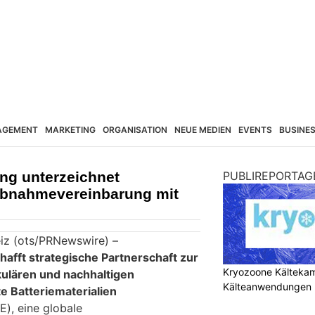
AGEMENT
MARKETING
ORGANISATION
NEUE MEDIEN
EVENTS
BUSINE
ng unterzeichnet
PUBLIREPORTAG
 Abnahmevereinbarung mit
iz (ots/PRNewswire) –
hafft strategische Partnerschaft zur
Kryozoone Kältekam
kulären und nachhaltigen
Kälteanwendungen b
e Batteriematerialien
E), eine globale