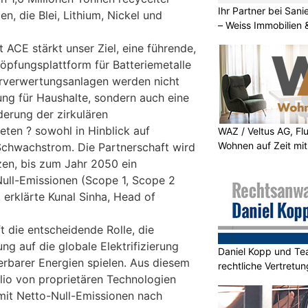
Ihr Partner bei Sa
n, die Blei, Lithium, Nickel und
– Weiss Immobilien
 ACE stärkt unser Ziel, eine führende,
höpfungsplattform für Batteriemetalle
erverwertungsanlagen werden nicht
ung für Haushalte, sondern auch eine
derung der zirkulären
eten ? sowohl in Hinblick auf
WAZ / Veltus AG, Fl
Wohnen auf Zeit mit 
chwachstrom. Die Partnerschaft wird
zen, bis zum Jahr 2050 ein
ull-Emissionen (Scope 1, Scope 2
 erklärte Kunal Sinha, Head of
 die entscheidende Rolle, die
ung auf die globale Elektrifizierung
Daniel Kopp und Tea
erbarer Energien spielen. Aus diesem
rechtliche Vertretun
lio von proprietären Technologien
 mit Netto-Null-Emissionen nach