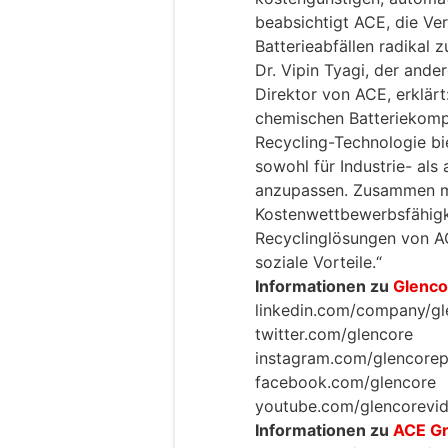
beabsichtigt ACE, die Ve
Batterieabfällen radikal 
Dr. Vipin Tyagi, der and
Direktor von ACE, erklär
chemischen Batteriekomp
Recycling-Technologie bie
sowohl für Industrie- als
anzupassen. Zusammen m
Kostenwettbewerbsfähigke
Recyclinglösungen von AC
soziale Vorteile.“
Informationen zu
Glenco
linkedin.com/company/gl
twitter.com/glencore
instagram.com/glencorep
facebook.com/glencore
youtube.com/glencorevi
Informationen zu
ACE Gr