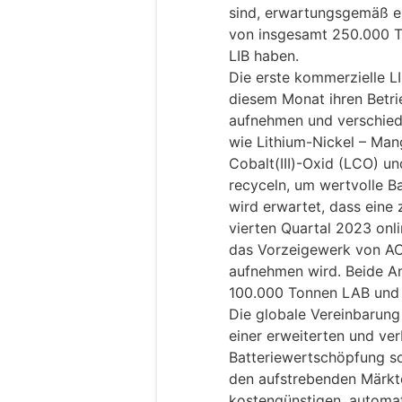
sind, erwartungsgemäß ei
von insgesamt 250.000 
LIB haben.
Die erste kommerzielle L
diesem Monat ihren Betri
aufnehmen und verschie
wie Lithium-Nickel – Man
Cobalt(III)-Oxid (LCO) u
recyceln, um wertvolle Ba
wird erwartet, dass eine
vierten Quartal 2023 onli
das Vorzeigewerk von ACE
aufnehmen wird. Beide Anl
100.000 Tonnen LAB und 
Die globale Vereinbarun
einer erweiterten und ver
Batteriewertschöpfung so
den aufstrebenden Märkte
kostengünstigen, automat