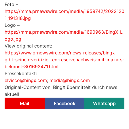
Foto –
https://mma.prnewswire.com/media/1959742/2022120
1_191318.jpg
Logo –
https://mma.prnewswire.com/media/1690963/BingX_L
ogo.jpg
View original content:
https://www.prnewswire.com/news-releases/bingx-
gibt-seinen-verifizierten-reservenachweis-mit-mazars-
bekannt-301692471.html
Pressekontakt:
elvisco@bingx.com
;
media@bingx.com
Original-Content von: BingX übermittelt durch news
aktuell
Mail
Facebook
Whatsapp