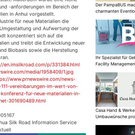
Der PampaBUS mach
und -anforderungen im Bereich der
charmanten Eventlo
lien in Anhui vorgestellt.
ustrie für neue Materialien die
e Umgestaltung und Aufwertung der
dt konzentriert sich auf die
ien und treibt die Entwicklung neuer
und Biobasis sowie die Herstellung
ran.
Ihr Spezialist für 
Facility Managemen
://en.imsilkroad.com/p/331384.html
wswire.com/media/1958409/1.jpg
tps://www.prnewswire.com/news-
d-111-vereinbarungen-im-wert-von-
konferenz-fur-neue-materialien-in-
hnet-301690489.html
Casa Hand & Werker
905167
Umbauwünsche prof
hua Silk Road Information Service
tuell