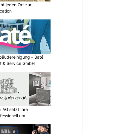
t jeden Ort zur
cation
Gebäudereinigung – Baté
t & Service GmbH
 AG setzt Ihre
essionell um