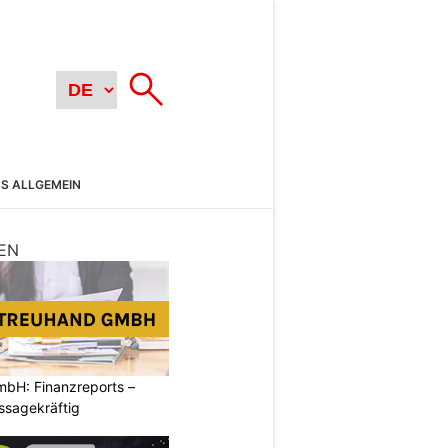
SS ALLGEMEIN
EN
mbH: Finanzreports –
ssagekräftig