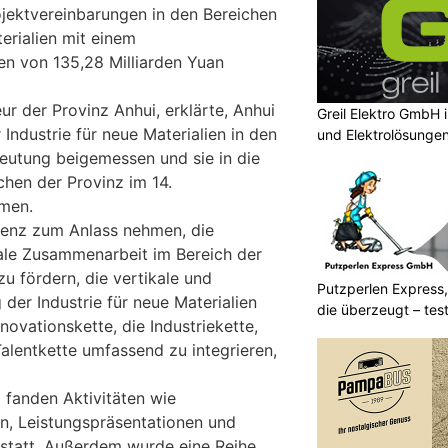
jektvereinbarungen in den Bereichen
terialien mit einem
n von 135,28 Milliarden Yuan
r der Provinz Anhui, erklärte, Anhui
Greil Elektro GmbH 
Industrie für neue Materialien in den
und Elektrolösunge
eutung beigemessen und sie in die
hen der Provinz im 14.
men.
renz zum Anlass nehmen, die
nale Zusammenarbeit im Bereich der
zu fördern, die vertikale und
Putzperlen Express,
 der Industrie für neue Materialien
die überzeugt – test
novationskette, die Industriekette,
Talentkette umfassend zu integrieren,
fanden Aktivitäten wie
, Leistungspräsentationen und
statt. Außerdem wurde eine Reihe