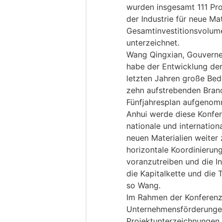
wurden insgesamt 111 Pro
der Industrie für neue Ma
Gesamtinvestitionsvolume
unterzeichnet.
Wang Qingxian, Gouverneu
habe der Entwicklung der 
letzten Jahren große Bed
zehn aufstrebenden Branc
Fünfjahresplan aufgenom
Anhui werde diese Konfe
nationale und internatio
neuen Materialien weiter 
horizontale Koordinierung
voranzutreiben und die In
die Kapitalkette und die 
so Wang.
Im Rahmen der Konferenz 
Unternehmensförderungen
Projektunterzeichnungen 