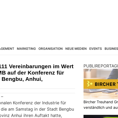
AGEMENT
MARKETING
ORGANISATION
NEUE MEDIEN
EVENTS
BUSINE
 111 Vereinbarungen im Wert
PUBLIREPORTAG
B auf der Konferenz für
n Bengbu, Anhui,
 –
Bircher Treuhand G
onalen Konferenz der Industrie für
verständlich und au
, die am Samstag in der Stadt Bengbu
ovinz Anhui ihren Auftakt hatte,