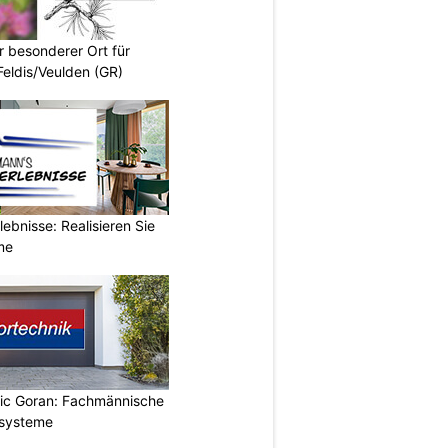
r besonderer Ort für
Feldis/Veulden (GR)
ebnisse: Realisieren Sie
me
vic Goran: Fachmännische
orsysteme