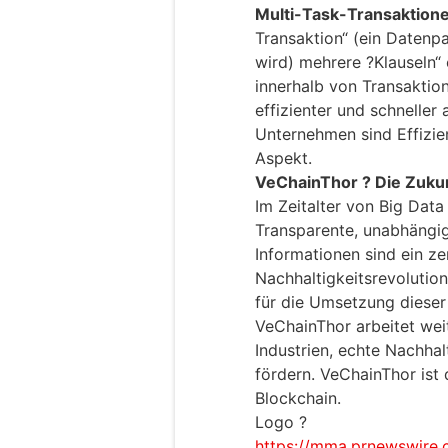
Multi-Task-Transaktion
Transaktion“ (ein Datenp
wird) mehrere ?Klauseln“ 
innerhalb von Transaktion
effizienter und schneller
Unternehmen sind Effizie
Aspekt.
VeChainThor ? Die Zukun
Im Zeitalter von Big Data
Transparente, unabhängig
Informationen sind ein ze
Nachhaltigkeitsrevolution
für die Umsetzung dieser 
VeChainThor arbeitet weit
Industrien, echte Nachhal
fördern. VeChainThor ist 
Blockchain.
Logo ?
https://mma.prnewswire