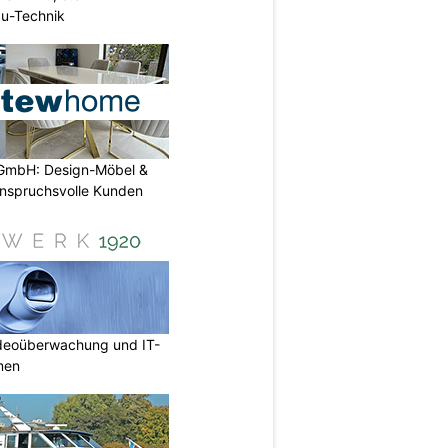
u-Technik
GmbH: Design-Möbel &
nspruchsvolle Kunden
deoüberwachung und IT-
rmen