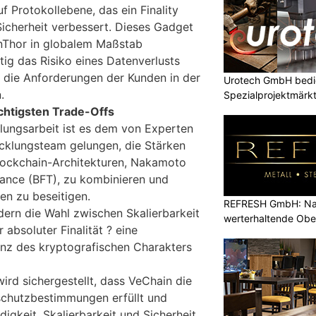
f Protokollebene, das ein Finality
Sicherheit verbessert. Dieses Gadget
ainThor in globalem Maßstab
itig das Risiko eines Datenverlusts
s die Anforderungen der Kunden in der
Urotech GmbH bedie
.
Spezialprojektmärk
chtigsten Trade-Offs
lungsarbeit ist es dem von Experten
cklungsteam gelungen, die Stärken
lockchain-Architekturen, Nakamoto
rance (BFT), zu kombinieren und
en zu beseitigen.
REFRESH GmbH: Nac
ern die Wahl zwischen Skalierbarkeit
werterhaltende Obe
absoluter Finalität ? eine
z des kryptografischen Charakters
ird sichergestellt, dass VeChain die
schutzbestimmungen erfüllt und
digkeit, Skalierbarkeit und Sicherheit