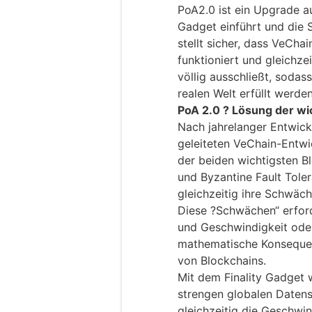
PoA2.0 ist ein Upgrade au
Gadget einführt und die 
stellt sicher, dass VeCh
funktioniert und gleichze
völlig ausschließt, sodas
realen Welt erfüllt werden
PoA 2.0 ? Lösung der wi
Nach jahrelanger Entwick
geleiteten VeChain-Entwi
der beiden wichtigsten B
und Byzantine Fault Tole
gleichzeitig ihre Schwäch
Diese ?Schwächen“ erford
und Geschwindigkeit oder 
mathematische Konsequen
von Blockchains.
Mit dem Finality Gadget w
strengen globalen Daten
gleichzeitig die Geschwin