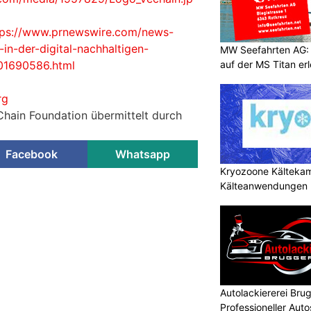
tps://www.prnewswire.com/news-
in-der-digital-nachhaltigen-
MW Seefahrten AG:
auf der MS Titan er
01690586.html
rg
Chain Foundation übermittelt durch
Facebook
Whatsapp
Kryozoone Kältekam
Kälteanwendungen b
Autolackiererei Br
Professioneller Auto