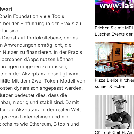
mdwort
hain Foundation viele Tools
 bei der Einführung in der Praxis zu
Erleben Sie mit MD
für sind:
Lüscher Events der 
 Dienst auf Protokollebene, der es
n Anwendungen ermöglicht, die
Nutzer zu finanzieren. In der Praxis
elpersonen dApps nutzen können,
ährungen umgehen zu müssen,
 bei der Akzeptanz beseitigt wird.
Pizza D’élite Kirchl
ität:
Mit dem Zwei-Token-Modell von
schnell & lecker
osten dynamisch angepasst werden.
Nutzer bedeutet dies, dass die
bar, niedrig und stabil sind. Damit
 für die Akzeptanz in der realen Welt
liegen von Unternehmen und ein
ckchains wie Ethereum, Bitcoin und
GK Tech GmbH, Amris