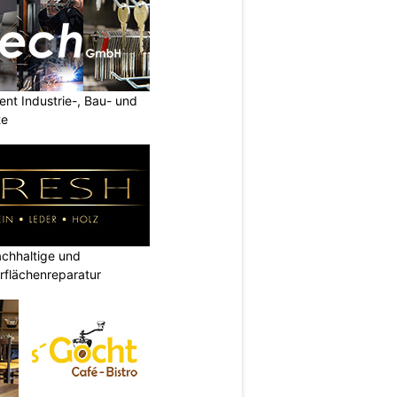
nt Industrie-, Bau- und
te
hhaltige und
rflächenreparatur