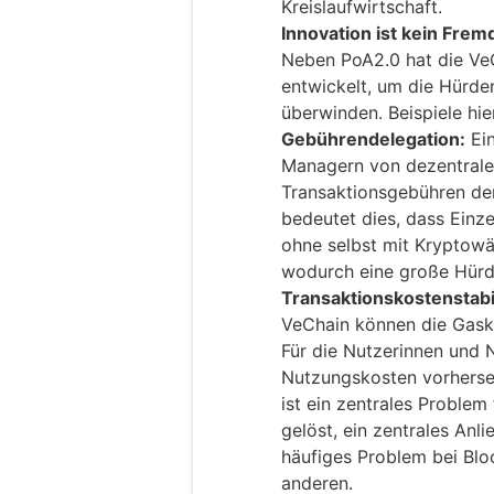
Kreislaufwirtschaft.
Innovation ist kein Fre
Neben PoA2.0 hat die VeC
entwickelt, um die Hürden
überwinden. Beispiele hier
Gebührendelegation:
Ein
Managern von dezentrale
Transaktionsgebühren der 
bedeutet dies, dass Einz
ohne selbst mit Kryptow
wodurch eine große Hürde
Transaktionskostenstabil
VeChain können die Gask
Für die Nutzerinnen und 
Nutzungskosten vorherseh
ist ein zentrales Problem
gelöst, ein zentrales An
häufiges Problem bei Blo
anderen.