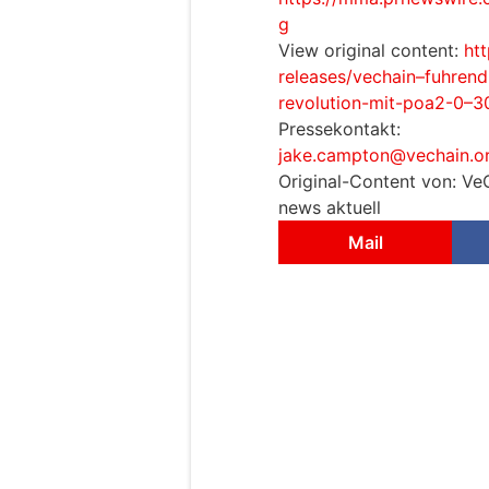
g
View original content:
ht
releases/vechain–fuhrend-
revolution-mit-poa2-0–3
Pressekontakt:
jake.campton@vechain.o
Original-Content von: Ve
news aktuell
Mail