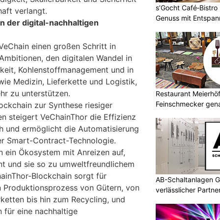
s’Gocht Café‑Bistro
haft verlangt.
Genuss mit Entspa
 der digital-nachhaltigen
eChain einen großen Schritt in
Ambitionen, den digitalen Wandel in
keit, Kohlenstoffmanagement und in
ie Medizin, Lieferkette und Logistik,
hr zu unterstützen.
Restaurant Meierhöfl
Feinschmecker gena
ockchain zur Synthese riesiger
n steigert VeChainThor die Effizienz
h und ermöglicht die Automatisierung
er Smart-Contract-Technologie.
n ein Ökosystem mit Anreizen auf,
nt und sie so zu umweltfreundlichem
ainThor-Blockchain sorgt für
AB-Schaltanlagen G
 Produktionsprozess von Gütern, von
verlässlicher Partn
ketten bis hin zum Recycling, und
 für eine nachhaltige