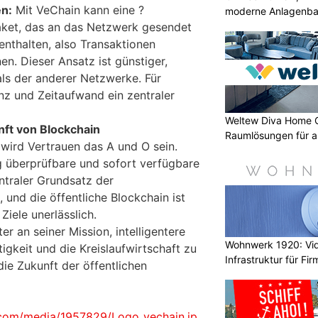
en:
Mit VeChain kann eine ?
moderne Anlagenba
aket, das an das Netzwerk gesendet
enthalten, also Transaktionen
en. Dieser Ansatz ist günstiger,
 als der anderer Netzwerke. Für
nz und Zeitaufwand ein zentraler
Weltew Diva Home 
ft von Blockchain
Raumlösungen für a
 wird Vertrauen das A und O sein.
 überprüfbare und sofort verfügbare
ntraler Grundsatz der
, und die öffentliche Blockchain ist
Ziele unerlässlich.
er an seiner Mission, intelligentere
Wohnwerk 1920: Vi
tigkeit und die Kreislaufwirtschaft zu
Infrastruktur für Fi
die Zukunft der öffentlichen
.com/media/1957829/Logo_vechain.jp