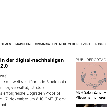
AGEMENT
MARKETING
ORGANISATION
NEUE MEDIEN
EVENTS
BUSINE
in der digital-nachhaltigen
PUBLIREPORTAG
A2.0
ire) –
die die weltweit führende Blockchain
hor, verwaltet, ist stolz
MSH Salon Zürich –
s erfolgreiche Upgrade ?Proof of
Pflege harmonieren
 am 17. November um 8:10 GMT (Block
hat.