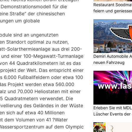
Restaurant Soodmatt
n Demonstrationsmodell für die
feiern und geniesse
 eine Straße“ der chinesischen
hungen um globale
dule sind an ungenutzten
den Standort optimal zu nutzen,
t-Solarthermieanlage aus drei 200-
 und einer 100-Megawatt-Turmanlage
Demiri Automobile A
neuen Fahrzeug
 von 44 Quadratkilometern ist es das
projekt der Welt. Das entspricht einer
s 6.000 Fußballfeldern oder etwa 100
 das Projekt werden etwa 560.000
lz und 70.000 Heliostaten mit einer
25 Quadratmetern verwendet. Die
Nivellierung des Geländes in der Wüste
Erleben Sie mit MD
fen sich auf etwa 40 Millionen
Lüscher Events der 
cht dem Volumen von 41 ?Water
Wassersportzentrum auf dem Olympic