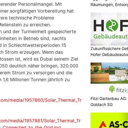
ierender Personalmangel. Mit
Räumungen, Entsorg
iner sorgfältigen Vorbereitung hat
rere technische Probleme
ilenstein zu erreichen.
en und der Turmeinheit gespeicherte
inheiten in Betrieb sind, nachts
 in Schlechtwetterperioden 15
Zukunftssichere G
ich Strom erzeugen. Wenn das
Hofer Gebäudeaut
ossen ist, wird es Dubai seinem Ziel
2050 deutlich näher bringen, 320.000
berem Strom zu versorgen und die
1,6 Millionen Tonnen jährlich zu
Fitzi Gartenbau AG:
com/media/1957860/Solar_Thermal_Tr
Goldach SG
com/media/1957861/Solar_Thermal_Tr
i_Connected_to_the_Grid.jpg