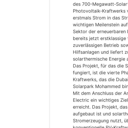
des 700-Megawatt-Solar
Photovoltaik-Kraftwerks 
erstmals Strom in das St
wichtigen Meilenstein a
Sektor der erneuerbaren E
bereits jetzt erstklassig
zuverlässigen Betrieb sow
Hilfsanlagen und liefert
solarthermische Energie 
Das Projekt, für das die 
fungiert, ist die vierte 
Kraftwerks, das die Dubai
Solarpark Mohammed bin 
Mit dem Anschluss der A
Electric ein wichtiges Zi
erreicht. Das Projekt, d
aufgebaut ist und solart
Stromerzeugung nutzt, ü
konventionelle PV-Kraft