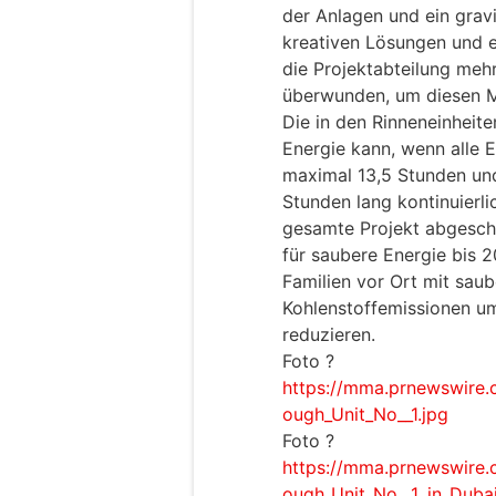
der Anlagen und ein grav
kreativen Lösungen und e
die Projektabteilung meh
überwunden, um diesen Me
Die in den Rinneneinheit
Energie kann, wenn alle E
maximal 13,5 Stunden und
Stunden lang kontinuierl
gesamte Projekt abgeschl
für saubere Energie bis 
Familien vor Ort mit sau
Kohlenstoffemissionen um 
reduzieren.
Foto ?
https://mma.prnewswire.
ough_Unit_No__1.jpg
Foto ?
https://mma.prnewswire.
ough_Unit_No__1_in_Duba