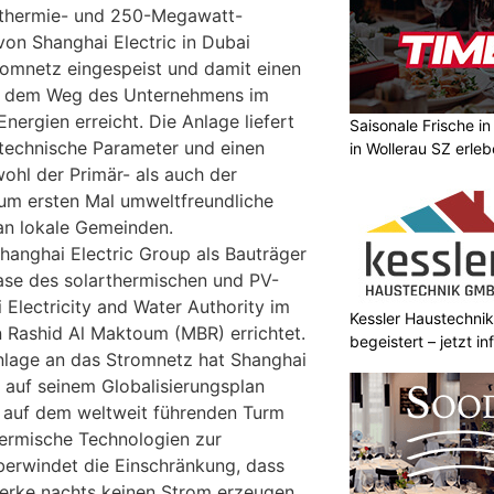
thermie- und 250-Megawatt-
von Shanghai Electric in Dubai
romnetz eingespeist und damit einen
uf dem Weg des Unternehmens im
nergien erreicht. Die Anlage liefert
Saisonale Frische i
e technische Parameter und einen
in Wollerau SZ erle
ohl der Primär- als auch der
 zum ersten Mal umweltfreundliche
an lokale Gemeinden.
Shanghai Electric Group als Bauträger
Phase des solarthermischen und PV-
 Electricity and Water Authority im
Kessler Haustechnik
Rashid Al Maktoum (MBR) errichtet.
begeistert – jetzt i
nlage an das Stromnetz hat Shanghai
el auf seinem Globalisierungsplan
as auf dem weltweit führenden Turm
hermische Technologien zur
berwindet die Einschränkung, dass
werke nachts keinen Strom erzeugen