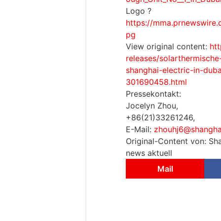
Logo ?
https://mma.prnewswire
pg
View original content:
ht
releases/solarthermische-
shanghai-electric-in-du
301690458.html
Pressekontakt:
Jocelyn Zhou,
+86(21)33261246,
E-Mail:
zhouhj6@shanghai
Original-Content von: Sha
news aktuell
Mail