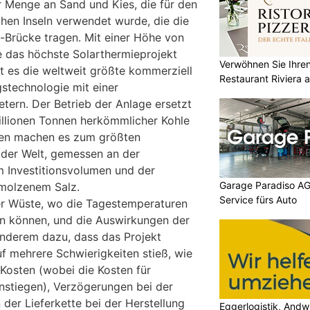
r Menge an Sand und Kies, die für den
chen Inseln verwendet wurde, die die
rücke tragen. Mit einer Höhe von
e das höchste Solarthermieprojekt
Verwöhnen Sie Ihre
t es die weltweit größte kommerziell
Restaurant Riviera
gstechnologie mit einer
tern. Der Betrieb der Anlage ersetzt
illionen Tonnen herkömmlicher Kohle
oren machen es zum größten
 der Welt, gemessen an der
em Investitionsvolumen und der
Garage Paradiso AG
molzenem Salz.
Service fürs Auto
er Wüste, wo die Tagestemperaturen
en können, und die Auswirkungen der
nderem dazu, dass das Projekt
 mehrere Schwierigkeiten stieß, wie
 Kosten (wobei die Kosten für
nstiegen), Verzögerungen bei der
 der Lieferkette bei der Herstellung
Eggerlogistik, Andw