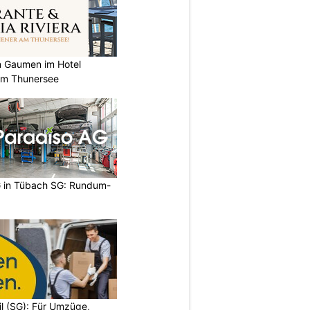
n Gaumen im Hotel
 am Thunersee
 in Tübach SG: Rundum-
il (SG): Für Umzüge,