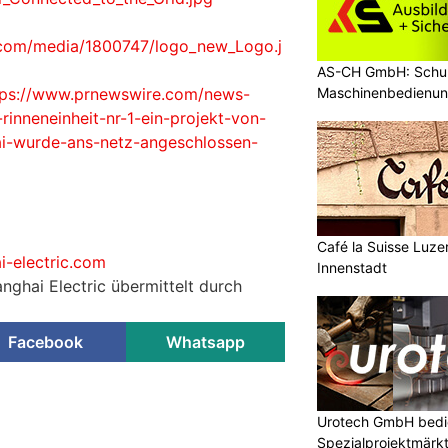
.com/media/1800747/logo_new_Logo.j
AS-CH GmbH: Schul
Maschinenbedienun
tps://www.prnewswire.com/news-
rinneneinheit-nr-1-ein-projekt-von-
bai-wurde-ans-netz-angeschlossen-
Café la Suisse Luzer
-electric.com
Innenstadt
nghai Electric übermittelt durch
Facebook
Whatsapp
Urotech GmbH bedie
Spezialprojektmärk