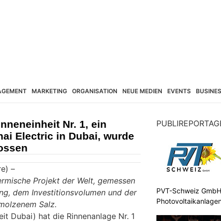
AGEMENT
MARKETING
ORGANISATION
NEUE MEDIEN
EVENTS
BUSINE
nneneinheit Nr. 1, ein
PUBLIREPORTAG
ai Electric in Dubai, wurde
ossen
e) –
hermische Projekt der Welt, gemessen
PVT-Schweiz GmbH: 
tung, dem Investitionsvolumen und der
Photovoltaikanlage
molzenem Salz.
t Dubai) hat die Rinnenanlage Nr. 1