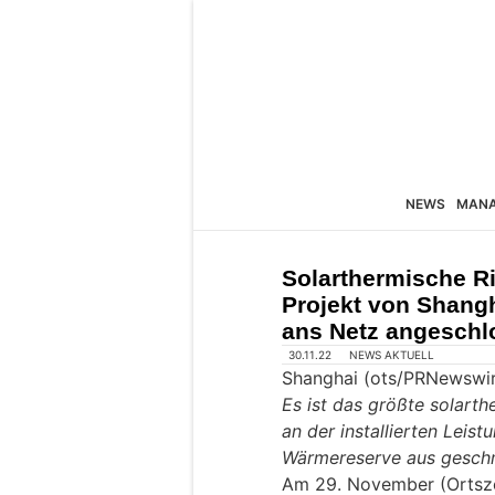
NEWS
MAN
Solarthermische Ri
Projekt von Shangh
ans Netz angeschl
30.11.22
NEWS AKTUELL
Shanghai (ots/PRNewswir
Es ist das größte solart
an der installierten Leis
Wärmereserve aus gesch
Am 29. November (Ortszei