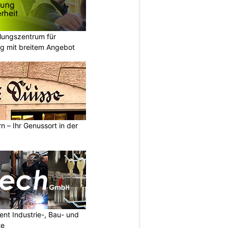
ungszentrum für
g mit breitem Angebot
n – Ihr Genussort in der
nt Industrie-, Bau- und
te