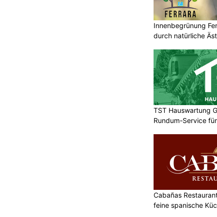
Innenbegrünung Ferr
durch natürliche Äst
TST Hauswartung G
Rundum-Service für
Cabañas Restaurant 
feine spanische Kü