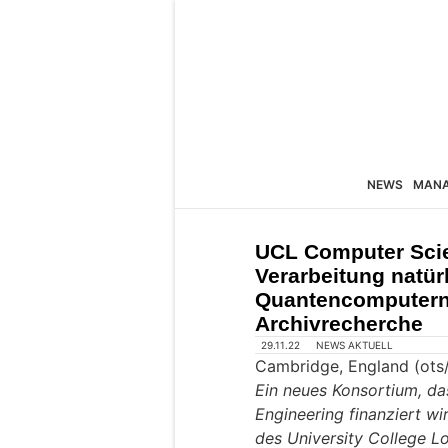
NEWS
MAN
UCL Computer Scie
Verarbeitung natür
Quantencomputern 
Archivrecherche
29.11.22
NEWS AKTUELL
Cambridge, England (ots
Ein neues Konsortium, d
Engineering finanziert wi
des University College L