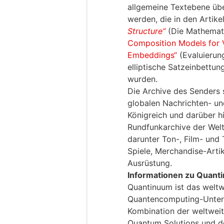
allgemeine Textebene üb
werden, die in den Artike
Structure“
(Die Mathemati
Composition Models for V
Embeddings“
(Evaluierun
elliptische Satzeinbettun
wurden.
Die Archive des Senders 
globalen Nachrichten- un
Königreich und darüber hi
Rundfunkarchive der Welt
darunter Ton-, Film- und
Spiele, Merchandise-Artik
Ausrüstung.
Informationen zu Quant
Quantinuum ist das weltwe
Quantencomputing-Untern
Kombination der weltwei
Quantum Solutions und d