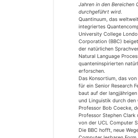
Jahren in den Bereichen 
durchgeführt wird.
Quantinuum, das weltwei
integriertes Quantencomp
University College Londo
Corporation (BBC) beigetr
der natürlichen Sprachv
Natural Language Proces
quanteninspirierten natü
erforschen.
Das Konsortium, das von
für ein Senior Research F
baut auf der langjährig
und Linguistik durch den
Professor Bob Coecke, den
Professor Stephen Clark
von der UCL Computer Sc
Die BBC hofft, neue Wege 
Computer lesbaren Form 