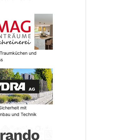
t Traumküchen und
ss
icherheit mit
unbau und Technik