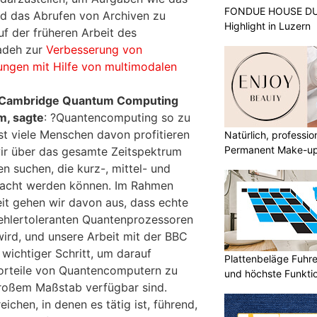
FONDUE HOUSE DU 
nd das Abrufen von Archiven zu
Highlight in Luzern
uf der früheren Arbeit des
adeh zur
Verbesserung von
ungen mit Hilfe von multimodalen
n Cambridge Quantum Computing
m, sagte
: ?Quantencomputing so zu
st viele Menschen davon profitieren
Natürlich, professio
Permanent Make-u
ir über das gesamte Zeitspektrum
suchen, die kurz-, mittel- und
emacht werden können. Im Rahmen
eit gehen wir davon aus, dass echte
ehlertoleranten Quantenprozessoren
rd, und unsere Arbeit mit der BBC
wichtiger Schritt, um darauf
Plattenbeläge Fuhr
 Vorteile von Quantencomputern zu
und höchste Funktio
großem Maßstab verfügbar sind.
ichen, in denen es tätig ist, führend,