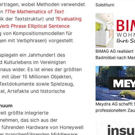
ertragen, wobei Methoden verwendet
Solothurn
ln
?The Mathematics of Text
k der Textstruktur) und
?Evaluating
erb Phrase Elliptical Sentence
g von Kompositionsmodellen für
gen mit Verbphrasen) vorgestellt
BIMAG AG realisier
spiegeln ein Jahrhundert des
Badmöbel nach Ma
d Kulturlebens im Vereinigten
naus wider. Es ist eines der größten
 mit über 15 Millionen Objekten,
 Textdokumente sowie Spielzeug,
el, Artefakte und historische
Meydra AG schafft S
inuum
professionellem Za
it größte integrierte
ehmen, das sich aus der
t führenden Hardware von Honeywell
er branchenführenden Middleware