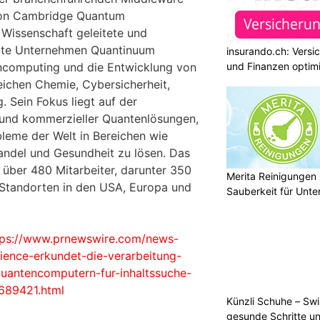
on Cambridge Quantum
Wissenschaft geleitete und
erte Unternehmen Quantinuum
insurando.ch: Versi
und Finanzen optim
ncomputing und die Entwicklung von
ichen Chemie, Cybersicherheit,
 Sein Fokus liegt auf der
 und kommerzieller Quantenlösungen,
leme der Welt in Bereichen wie
wandel und Gesundheit zu lösen. Das
über 480 Mitarbeiter, darunter 350
Merita Reinigungen
 Standorten in den USA, Europa und
Sauberkeit für Unt
tps://www.prnewswire.com/news-
ience-erkundet-die-verarbeitung-
quantencomputern-fur-inhaltssuche-
689421.html
Künzli Schuhe – Swi
gesunde Schritte un