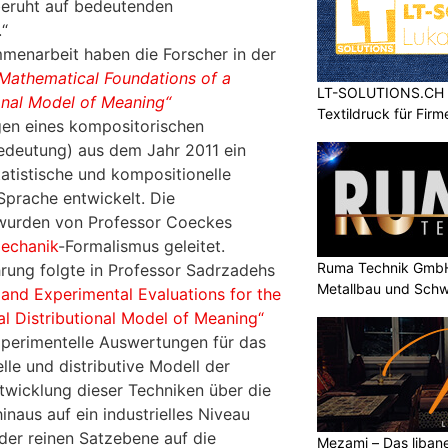
beruht auf bedeutenden
.“
mmenarbeit haben die Forscher in der
Mathematical Foundations of a
LT-SOLUTIONS.CH – 
onal Model of Meaning“
Textildruck für Fir
en eines kompositorischen
edeutung) aus dem Jahr 2011 ein
statistische und kompositionelle
Sprache entwickelt. Die
wurden von Professor Coeckes
echanik
-Formalismus geleitet.
Ruma Technik GmbH
rung folgte in Professor Sadrzadehs
Metallbau und Schw
and Experimental Evaluations for the
l Distributional Model of Meaning“
xperimentelle Auswertungen für das
lle und distributive Modell der
twicklung dieser Techniken über die
naus auf ein industrielles Niveau
der reinen Satzebene auf die
Mezami – Das libane