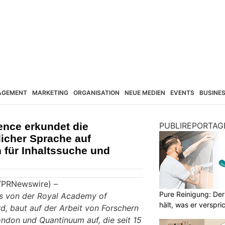
AGEMENT
MARKETING
ORGANISATION
NEUE MEDIEN
EVENTS
BUSINE
nce erkundet die
PUBLIREPORTAG
licher Sprache auf
für Inhaltssuche und
/PRNewswire) –
Pure Reinigung: Der
as von der Royal Academy of
hält, was er verspri
rd, baut auf der Arbeit von Forschern
ondon und Quantinuum auf, die seit 15