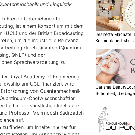
Quantenmechanik und Linguistik
t führende Unternehmen für
uting, ist einem Konsortium mit dem
n (UCL) und der British Broadcasting
Jeanette Machate: Ih
eten, um die industrielle Relevanz
Kosmetik und Massa
erarbeitung durch Quanten (Quantum
sing, QNLP) und der
rlichen Sprachverarbeitung zu
 der Royal Academy of Engineering
ellowship am UCL finanziert wird,
Carisma BeautyLoun
en Erforschung von Quantenmechanik
Schönheit, die bege
 Quantinuum-Chefwissenschaftler
 Leiter der künstlichen Intelligenz
 und Professor Mehrnoosh Sadrzadeh
ience auf.
zu finden, um Inhalte in einer für
darzustellen, um Aufgaben wie das