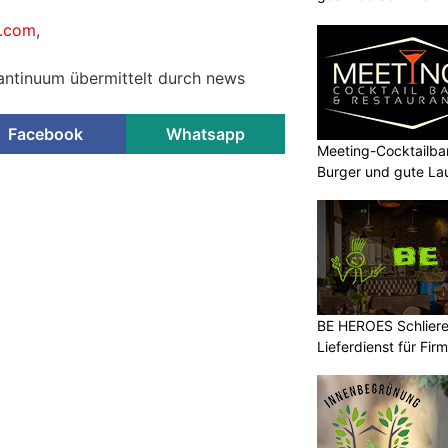
m.com
,
antinuum übermittelt durch news
Facebook
Whatsapp
Meeting-Cocktailbar
Burger und gute La
BE HEROES Schlieren
Lieferdienst für Fi