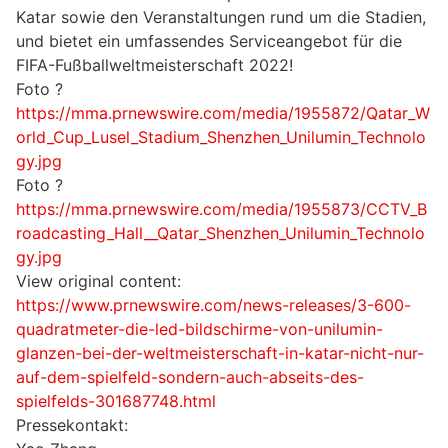
Katar sowie den Veranstaltungen rund um die Stadien,
und bietet ein umfassendes Serviceangebot für die
FIFA-Fußballweltmeisterschaft 2022!
Foto ?
https://mma.prnewswire.com/media/1955872/Qatar_W
orld_Cup_Lusel_Stadium_Shenzhen_Unilumin_Technolo
gy.jpg
Foto ?
https://mma.prnewswire.com/media/1955873/CCTV_B
roadcasting_Hall__Qatar_Shenzhen_Unilumin_Technolo
gy.jpg
View original content:
https://www.prnewswire.com/news-releases/3-600-
quadratmeter-die-led-bildschirme-von-unilumin-
glanzen-bei-der-weltmeisterschaft-in-katar-nicht-nur-
auf-dem-spielfeld-sondern-auch-abseits-des-
spielfelds-301687748.html
Pressekontakt: