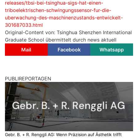
releases/tbsi-bei-tsinghua-sigs-hat-einen-
triboelektrischen-schwingungssensor-fur-die-
uberwachung-des-maschinenzustands-entwickelt-
301687033.html
Original-Content von: Tsinghua Shenzhen International
Graduate School übermittelt durch news aktuell
Mail
Facebook
Whatsapp
PUBLIREPORTAGEN
Gebr. B. + R. Renggli AG: Wenn Präzision auf Ästhetik trifft