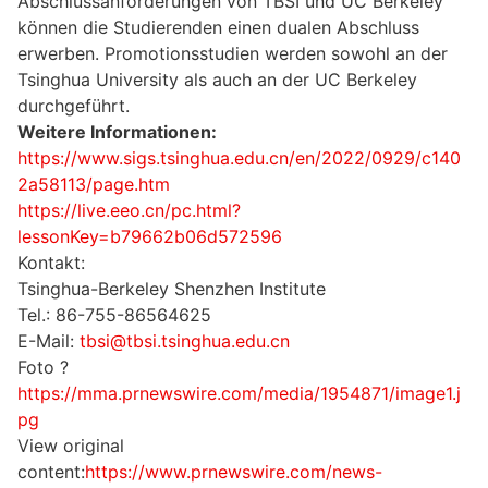
Abschlussanforderungen von TBSI und UC Berkeley
können die Studierenden einen dualen Abschluss
erwerben. Promotionsstudien werden sowohl an der
Tsinghua University als auch an der UC Berkeley
durchgeführt.
Weitere Informationen:
https://www.sigs.tsinghua.edu.cn/en/2022/0929/c140
2a58113/page.htm
https://live.eeo.cn/pc.html?
lessonKey=b79662b06d572596
Kontakt:
Tsinghua-Berkeley Shenzhen Institute
Tel.: 86-755-86564625
E-Mail:
tbsi@tbsi.tsinghua.edu.cn
Foto ?
https://mma.prnewswire.com/media/1954871/image1.j
pg
View original
content:
https://www.prnewswire.com/news-