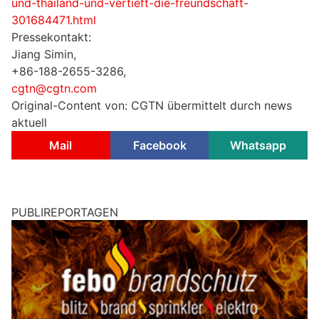
und-thailand-und-vertieft-die-freundschaft-
301684471.html
Pressekontakt:
Jiang Simin,
+86-188-2655-3286,
cgtn@cgtn.com
Original-Content von: CGTN übermittelt durch news
aktuell
Mail
Facebook
Whatsapp
PUBLIREPORTAGEN