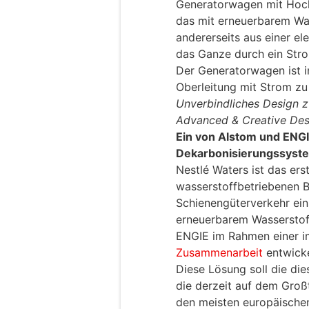
Generatorwagen mit Hoch
das mit erneuerbarem Was
andererseits aus einer e
das Ganze durch ein Str
Der Generatorwagen ist i
Oberleitung mit Strom zu
Unverbindliches Design z
Advanced & Creative Des
Ein von Alstom und ENGI
Dekarbonisierungssyst
Nestlé Waters ist das er
wasserstoffbetriebenen B
Schienengüterverkehr ein
erneuerbarem Wasserstoff
ENGIE im Rahmen einer i
Zusammenarbeit
entwicke
Diese Lösung soll die di
die derzeit auf dem Großt
den meisten europäische