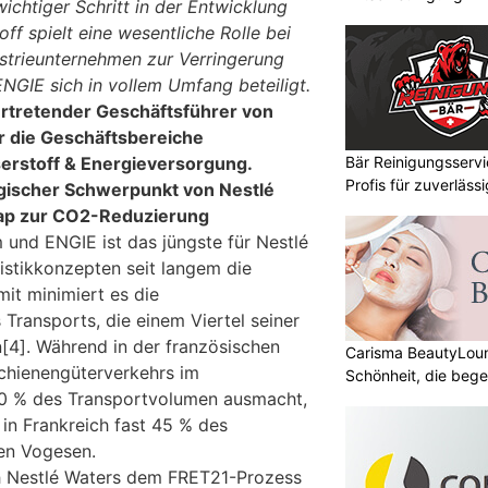
wichtiger Schritt in der Entwicklung
ff spielt eine wesentliche Rolle bei
trieunternehmen zur Verringerung
ENGIE sich in vollem Umfang beteiligt.
vertretender Geschäftsführer von
ür die Geschäftsbereiche
Bär Reinigungsserv
rstoff & Energieversorgung.
Profis für zuverläss
egischer Schwerpunkt von Nestlé
ap zur CO2-Reduzierung
 und ENGIE ist das jüngste für Nestlé
istikkonzepten seit langem die
it minimiert es die
ransports, die einem Viertel seiner
4]. Während in der französischen
Carisma BeautyLoun
Schienengüterverkehrs im
Schönheit, die bege
 10 % des Transportvolumen ausmacht,
 in Frankreich fast 45 % des
en Vogesen.
ch Nestlé Waters dem FRET21-Prozess