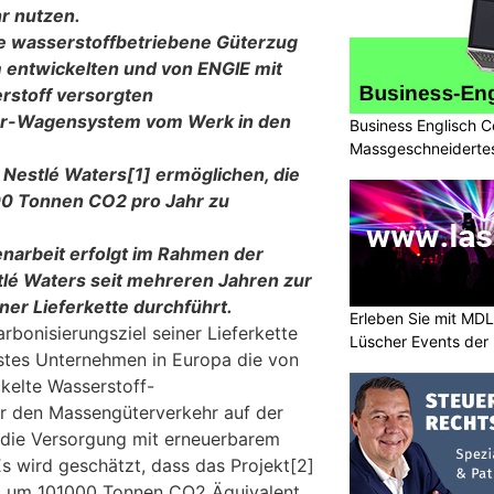
r nutzen.
te wasserstoffbetriebene Güterzug
 entwickelten und von ENGIE mit
stoff versorgten
or-Wagensystem vom Werk in den
Business Englisch C
Massgeschneidertes
s Nestlé Waters
[1]
ermöglichen, die
0 Tonnen CO2 pro Jahr zu
arbeit erfolgt im Rahmen der
lé Waters seit mehreren Jahren zur
ner Lieferkette durchführt.
Erleben Sie mit MD
bonisierungsziel seiner Lieferkette
Lüscher Events der 
rstes Unternehmen in Europa die von
kelte Wasserstoff-
ür den Massengüterverkehr auf der
 die Versorgung mit erneuerbarem
Es wird geschätzt, dass das Projekt[2]
ig um 101000 Tonnen CO2 Äquivalent