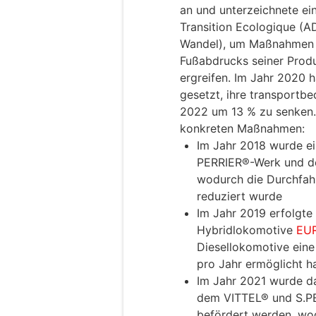
an und unterzeichnete ei
Transition Ecologique (A
Wandel), um Maßnahmen 
Fußabdrucks seiner Produ
ergreifen. Im Jahr 2020 
gesetzt, ihre transportb
2022 um 13 % zu senken.
konkreten Maßnahmen:
Im Jahr 2018 wurde e
PERRIER®-Werk und de
wodurch die Durchfah
reduziert wurde
Im Jahr 2019 erfolgte
Hybridlokomotive
EU
Diesellokomotive ein
pro Jahr ermöglicht ha
Im Jahr 2021 wurde d
dem VITTEL® und S.P
befördert werden, wo