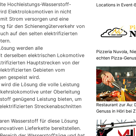
lte Hochleistungs-Wasserstoff-
Locations in Event
ird Elektrolokomotiven in nicht
n mit Strom versorgen und eine
ng für den Schienengüterverkehr von
uch auf den selten elektrifizierten
tern.
Lösung werden alle
Pizzeria Nuvola, N
t derselben elektrischen Lokomotive
echten Pizza-Genus
ktrifizierten Hauptstrecken von der
Mitnehmen
elektrifizierten Gebieten vom
en gespeist wird.
 wird die Lösung die volle Leistung
erkehrslokomotive unter Oberleitung
stoff genügend Leistung bieten, um
Restaurant zur Au: 
elektrifizierten Streckenabschnitten
Genuss in Höri bei Z
ren Wasserstoff für diese Lösung
novativen Lieferkette bereitstellen.
 Bereich der Wasserstoffzüge und hat