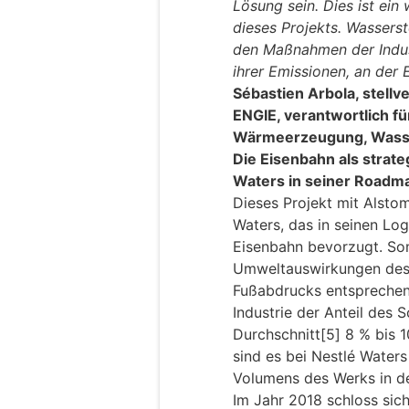
Lösung sein. Dies ist ein 
dieses Projekts. Wassersto
den Maßnahmen der Indus
ihrer Emissionen, an der 
Sébastien Arbola, stell
ENGIE, verantwortlich f
Wärmeerzeugung, Wasse
Die Eisenbahn als strat
Waters in seiner Roadm
Dieses Projekt mit Alstom
Waters, das in seinen Log
Eisenbahn bevorzugt. Som
Umweltauswirkungen des T
Fußabdrucks entsprechen[
Industrie der Anteil des 
Durchschnitt[5] 8 % bis
sind es bei Nestlé Waters
Volumens des Werks in d
Im Jahr 2018 schloss si