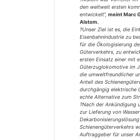
den weltweit ersten komm
entwickelt“,
meint Marc G
Alstom.
?Unser Ziel ist es, die Ei
Eisenbahnindustrie zu be
für die Ökologisierung de
Güterverkehrs, zu entwic
ersten Einsatz einer mit
Güterzuglokomotive im J
die umweltfreundlicher und
Anteil des Schienengüter
durchgängig elektrische 
echte Alternative zum Str
?Nach der Ankündigung u
zur Lieferung von Wasser
Dekarbonisierungslösung
Schienengüterverkehrs wi
Auftraggeber für unser A