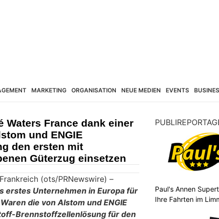
AGEMENT
MARKETING
ORGANISATION
NEUE MEDIEN
EVENTS
BUSINE
é Waters France dank einer
PUBLIREPORTAG
Alstom und ENGIE
g den ersten mit
ebenen Güterzug einsetzen
rankreich (ots/PRNewswire) –
Paul's Annen Superta
ls erstes Unternehmen in Europa für
Ihre Fahrten im Lim
 Waren die von Alstom und ENGIE
off-Brennstoffzellenlösung für den