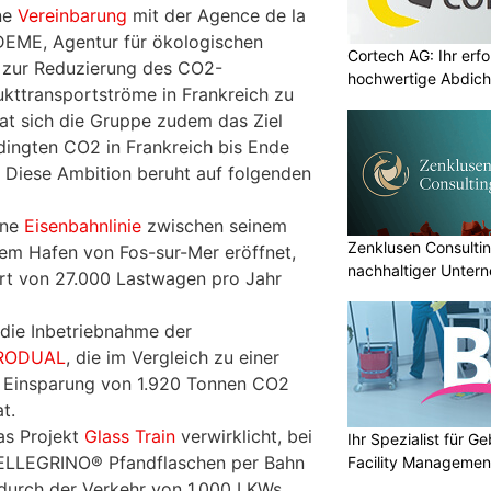
ne
Vereinbarung
mit der Agence de la
DEME, Agentur für ökologischen
Cortech AG: Ihr erfo
zur Reduzierung des CO2-
hochwertige Abdich
kttransportströme in Frankreich zu
hat sich die Gruppe zudem das Ziel
edingten CO2 in Frankreich bis Ende
 Diese Ambition beruht auf folgenden
ine
Eisenbahnlinie
zwischen seinem
Zenklusen Consultin
m Hafen von Fos-sur-Mer eröffnet,
nachhaltiger Unter
rt von 27.000 Lastwagen pro Jahr
 die Inbetriebnahme der
RODUAL
, die im Vergleich zu einer
e Einsparung von 1.920 Tonnen CO2
t.
as Projekt
Glass Train
verwirklicht, bei
Ihr Spezialist für 
ELLEGRINO® Pfandflaschen per Bahn
Facility Managemen
durch der Verkehr von 1.000 LKWs