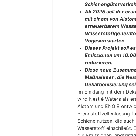
Schienengüterverkeh
Ab 2025 soll der ers
mit einem von Alstom
erneuerbarem Wasser
Wasserstoffgenerat
Vogesen starten.
Dieses Projekt soll e
Emissionen um 10.00
reduzieren.
Diese neue Zusammen
Maßnahmen, die Nest
Dekarbonisierung sei
Im Einklang mit dem Dekar
wird Nestlé Waters als e
Alstom und ENGIE entwic
Brennstoffzellenlösung f
Schiene nutzen, die auch
Wasserstoff einschließt. 
die Emissionen langfrist