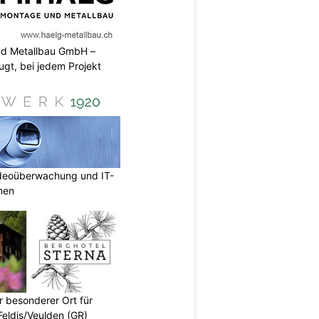
nd Metallbau GmbH –
ugt, bei jedem Projekt
deoüberwachung und IT-
rmen
r besonderer Ort für
Feldis/Veulden (GR)