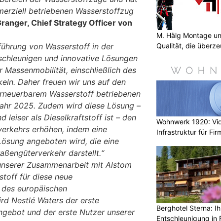
erziell betriebenen Wasserstoffzug
ranger, Chief Strategy Officer von
M. Hälg Montage u
Qualität, die überze
nführung von Wasserstoff in der
schleunigen und innovative Lösungen
r Massenmobilität, einschließlich des
keln. Daher freuen wir uns auf den
 erneuerbarem Wasserstoff betriebenen
ahr 2025. Zudem wird diese Lösung –
 leiser als Dieselkraftstoff ist – den
Wohnwerk 1920: Vi
verkehrs erhöhen, indem eine
Infrastruktur für Fi
Lösung angeboten wird, die eine
aßengüterverkehr darstellt.“
nserer Zusammenarbeit mit Alstom
stoff für diese neue
 des europäischen
rd Nestlé Waters der erste
Berghotel Sterna: Ih
ngebot und der erste Nutzer unserer
Entschleunigung in 