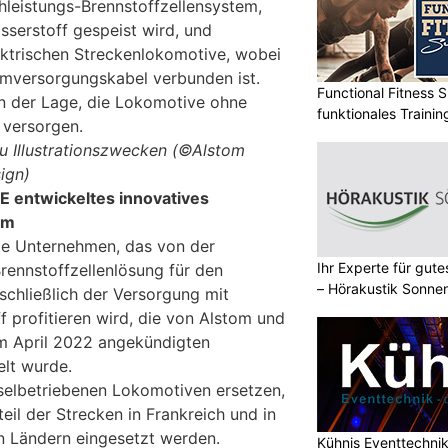
leistungs-Brennstoffzellensystem,
serstoff gespeist wird, und
lektrischen Streckenlokomotive, wobei
omversorgungskabel verbunden ist.
Functional Fitness S
n der Lage, die Lokomotive ohne
funktionales Traini
 versorgen.
u Illustrationszwecken (©Alstom
ign)
E entwickeltes innovatives
em
ste Unternehmen, das von der
Ihr Experte für gut
rennstoffzellenlösung für den
– Hörakustik Sonne
schließlich der Versorgung mit
 profitieren wird, die von Alstom und
m April 2022 angekündigten
lt wurde.
eselbetriebenen Lokomotiven ersetzen,
eil der Strecken in Frankreich und in
n Ländern eingesetzt werden.
Kühnis Eventtechni