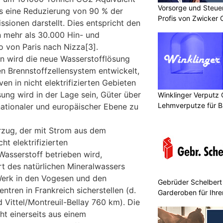
Vorsorge und Steuer
s eine Reduzierung von 90 % der
Profis von Zwicker 
ssionen darstellt. Dies entspricht den
n mehr als 30.000 Hin- und
 von Paris nach Nizza[3].
n wird die neue Wasserstofflösung
en Brennstoffzellensystem entwickelt,
en in nicht elektrifizierten Gebieten
ung wird in der Lage sein, Güter über
Winklinger Verputz
Lehmverputze für B
ationaler und europäischer Ebene zu
rzug, der mit Strom aus dem
ht elektrifizierten
Wasserstoff betrieben wird,
rt des natürlichen Mineralwassers
erk in den Vogesen und den
Gebrüder Schelbert
ntren in Frankreich sicherstellen (d.
Garderoben für Ihr
d Vittel/Montreuil-Bellay 760 km). Die
t einerseits aus einem