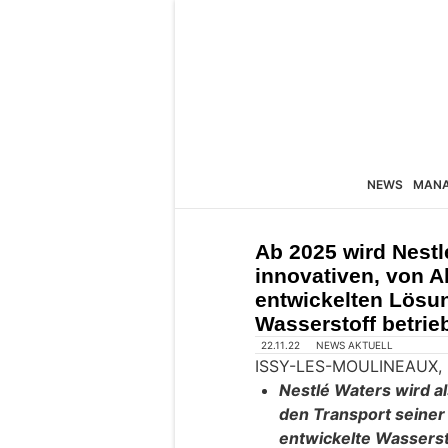
NEWS
MAN
Ab 2025 wird Nestl
innovativen, von 
entwickelten Lösun
Wasserstoff betri
22.11.22
NEWS AKTUELL
ISSY-LES-MOULINEAUX, F
Nestlé Waters wird a
den Transport seiner
entwickelte Wasserst