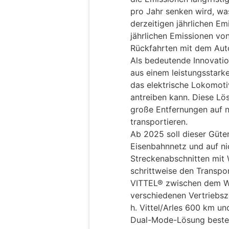
pro Jahr senken wird, wa
derzeitigen jährlichen Emi
jährlichen Emissionen vo
Rückfahrten mit dem Auto
Als bedeutende Innovatio
aus einem leistungsstark
das elektrische Lokomotiv
antreiben kann. Diese Lös
große Entfernungen auf n
transportieren.
Ab 2025 soll dieser Güte
Eisenbahnnetz und auf nic
Streckenabschnitten mit 
schrittweise den Transpo
VITTEL® zwischen dem W
verschiedenen Vertriebsze
h. Vittel/Arles 600 km un
Dual-Mode-Lösung besteh