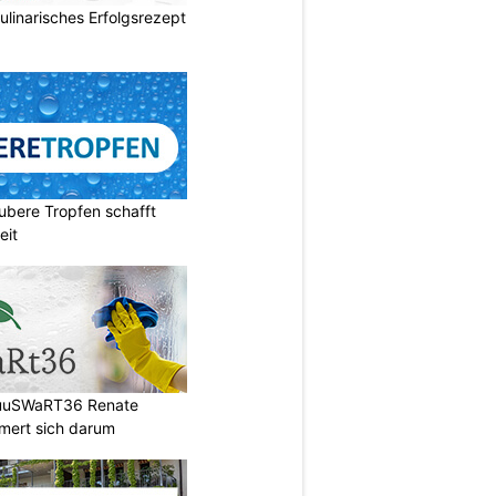
ulinarisches Erfolgsrezept
ubere Tropfen schafft
eit
HuuSWaRT36 Renate
ert sich darum