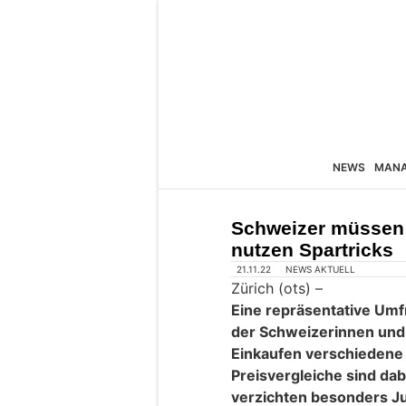
NEWS
MAN
Schweizer müssen 
nutzen Spartricks
21.11.22
NEWS AKTUELL
Zürich (ots) –
Eine repräsentative Umf
der Schweizerinnen un
Einkaufen verschiedene
Preisvergleiche sind da
verzichten besonders Ju