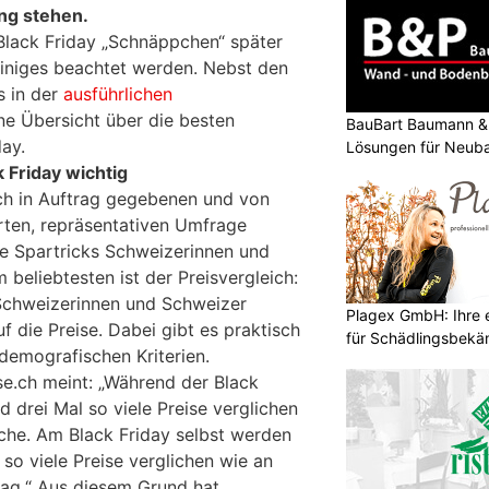
ng stehen.
Black Friday „Schnäppchen“ später
 einiges beachtet werden. Nebst den
s in der
ausführlichen
ne Übersicht über die besten
BauBart Baumann & 
ay.
Lösungen für Neub
Renovation
 Friday wichtig
.ch in Auftrag gegebenen und von
en, repräsentativen Umfrage
he Spartricks Schweizerinnen und
beliebtesten ist der Preisvergleich:
r Schweizerinnen und Schweizer
Plagex GmbH: Ihre e
f die Preise. Dabei gibt es praktisch
für Schädlingsbek
demografischen Kriterien.
e.ch meint: „Während der Black
 drei Mal so viele Preise verglichen
che. Am Black Friday selbst werden
so viele Preise verglichen wie an
ag.“ Aus diesem Grund hat