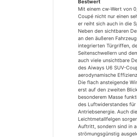
Bestwert
Mit einem cw-Wert von 0
Coupé nicht nur einen se
er reiht sich auch in die
Neben den sichtbaren Det
an den äußeren Fahrzeug
integrierten Türgriffen,
Seitenschwellern und dem
auch viele unsichtbare D
des Aiways U6 SUV-Coupé
aerodynamische Effizienz
Die flach ansteigende W
erst auf den zweiten Blic
besonderem Masse funkti
des Luftwiderstandes für
Antriebsenergie. Auch die
Leichtmetallfelgen sorgen
Auftritt, sondern sind i
strömungsgünstig ausgel