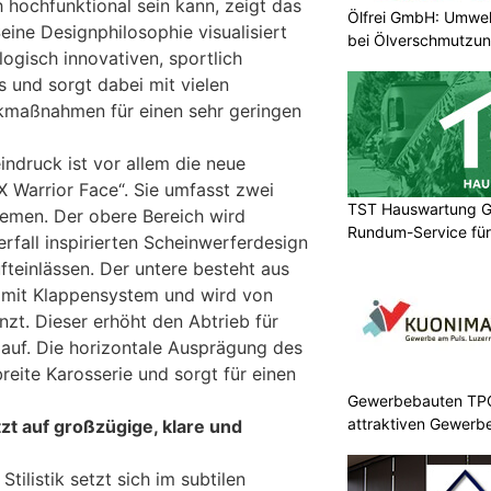
hochfunktional sein kann, zeigt das
Ölfrei GmbH: Umwel
ne Designphilosophie visualisiert
bei Ölverschmutzu
logisch innovativen, sportlich
und sorgt dabei mit vielen
ikmaßnahmen für einen sehr geringen
ndruck ist vor allem die neue
 Warrior Face“. Sie umfasst zwei
TST Hauswartung G
hemen. Der obere Bereich wird
Rundum-Service für
rfall inspirierten Scheinwerferdesign
fteinlässen. Der untere besteht aus
en mit Klappensystem und wird von
nzt. Dieser erhöht den Abtrieb für
lauf. Die horizontale Ausprägung des
reite Karosserie und sorgt für einen
Gewerbebauten TPC 
attraktiven Gewerb
t auf großzügige, klare und
tilistik setzt sich im subtilen