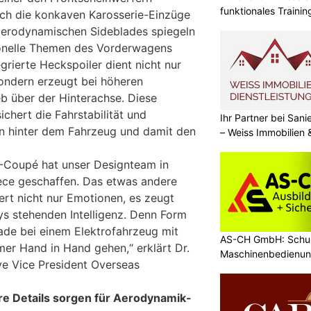
funktionales Traini
uch die konkaven Karosserie-Einzüge
 aerodynamischen Sideblades spiegeln
ionelle Themen des Vorderwagens
egrierte Heckspoiler dient nicht nur
 sondern erzeugt bei höheren
b über der Hinterachse. Diese
ichert die Fahrstabilität und
Ihr Partner bei Sa
en hinter dem Fahrzeug und damit den
– Weiss Immobilien
Coupé hat unser Designteam in
iece geschaffen. Das etwas andere
ert nicht nur Emotionen, es zeugt
ys stehenden Intelligenz. Denn Form
de bei einem Elektrofahrzeug mit
AS-CH GmbH: Schul
mmer Hand in Hand gehen,“ erklärt Dr.
Maschinenbedienun
ve Vice President Overseas
re Details sorgen für Aerodynamik-