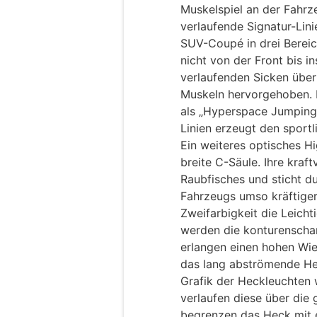
Muskelspiel an der Fahrze
verlaufende Signatur-Lini
SUV-Coupé in drei Bereic
nicht von der Front bis i
verlaufenden Sicken übe
Muskeln hervorgehoben. 
als „Hyperspace Jumping 
Linien erzeugt den sportli
Ein weiteres optisches Hig
breite C-Säule. Ihre kraft
Raubfisches und sticht d
Fahrzeugs umso kräftiger
Zweifarbigkeit die Leicht
werden die konturenscha
erlangen einen hohen Wie
das lang abströmende He
Grafik der Heckleuchten 
verlaufen diese über die
begrenzen das Heck mit 