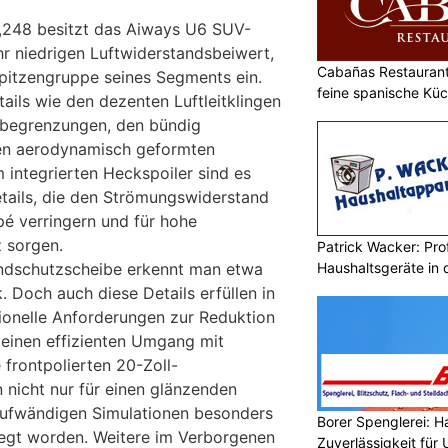
,248 besitzt das Aiways U6 SUV-
hr niedrigen Luftwiderstandsbeiwert,
Cabañas Restaurant 
 Spitzengruppe seines Segments ein.
feine spanische Kü
ails wie den dezenten Luftleitklingen
begrenzungen, den bündig
 den aerodynamisch geformten
 integrierten Heckspoiler sind es
etails, die den Strömungswiderstand
 verringern und für hohe
 sorgen.
Patrick Wacker: Prof
Haushaltsgeräte in 
indschutzscheibe erkennt man etwa
k. Doch auch diese Details erfüllen in
onelle Anforderungen zur Reduktion
 einen effizienten Umgang mit
 frontpolierten 20-Zoll-
 nicht nur für einen glänzenden
n aufwändigen Simulationen besonders
Borer Spenglerei: 
egt worden. Weitere im Verborgenen
Zuverlässigkeit für