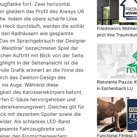
ugflanke fort. Zwei horizontal
en gliedern das Profil des Aiways U6
he. Indem die obere scharfe Linie
ns Heck durchläuft, werden die solitär
Friedmann’s Wohnerl
r den Radhäusern wie gespannte
jetzt Ihre Traumräu
Das im Sprachgebrauch der Designer
Waistline“ bezeichneten Spiel der
chen Auftritt mit Blick von der Seite.
hlight in der Seitenansicht ist die
volle Grafik erinnert an die Finne des
urch das Zweiton-Design des
Ristorante Piazza: K
 ins Auge. Während diese
in Eschenbach LU
igkeit des Karosseriekörpers betont,
rfen C-Säule hervorgehoben und
dererkennungswert. Gleiches gilt für
ck mit dezentem Spoiler sowie die
wider. Als schlankes LED-Band
 gesamte Fahrzeugbreite und
Functional Fitness S
einer den Frontscheinwerfern