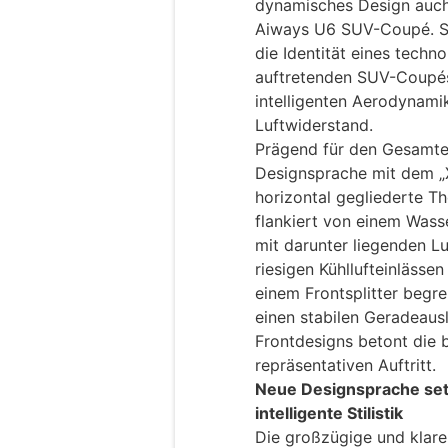
dynamisches Design auch 
Aiways U6 SUV-Coupé. Sei
die Identität eines techno
auftretenden SUV-Coupés 
intelligenten Aerodynam
Luftwiderstand.
Prägend für den Gesamtei
Designsprache mit dem „X
horizontal gegliederte T
flankiert von einem Wasse
mit darunter liegenden Lu
riesigen Kühllufteinläss
einem Frontsplitter begre
einen stabilen Geradeaus
Frontdesigns betont die b
repräsentativen Auftritt.
Neue Designsprache setz
intelligente Stilistik
Die großzügige und klare S