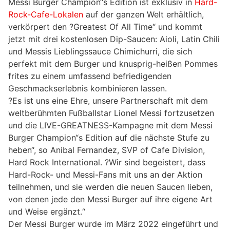
Messi Burger Champion“s Edition ist exklusiv in
Hard-
Rock-Cafe-Lokalen
auf der ganzen Welt erhältlich,
verkörpert den ?Greatest Of All Time“ und kommt
jetzt mit drei kostenlosen Dip-Saucen: Aioli, Latin Chili
und Messis Lieblingssauce Chimichurri, die sich
perfekt mit dem Burger und knusprig-heißen Pommes
frites zu einem umfassend befriedigenden
Geschmackserlebnis kombinieren lassen.
?Es ist uns eine Ehre, unsere Partnerschaft mit dem
weltberühmten Fußballstar Lionel Messi fortzusetzen
und die LIVE-GREATNESS-Kampagne mit dem Messi
Burger Champion“s Edition auf die nächste Stufe zu
heben“, so Anibal Fernandez, SVP of Cafe Division,
Hard Rock International. ?Wir sind begeistert, dass
Hard-Rock- und Messi-Fans mit uns an der Aktion
teilnehmen, und sie werden die neuen Saucen lieben,
von denen jede den Messi Burger auf ihre eigene Art
und Weise ergänzt.“
Der Messi Burger wurde im März 2022 eingeführt und