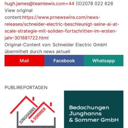
hugh.james@teamlewis.com+44
(0)2078 022 626
View original
content:
https://www.prnewswire.com/news-
releases/schneider-electric-beschleunigt-seine-ai-at-
scale-strategie-mit-soliden-fortschritten-im-ersten-
jahr-301681722.html
Original-Content von: Schneider Electric GmbH
übermittelt durch news aktuell
Mail
Facebook
Whatsapp
PUBLIREPORTAGEN