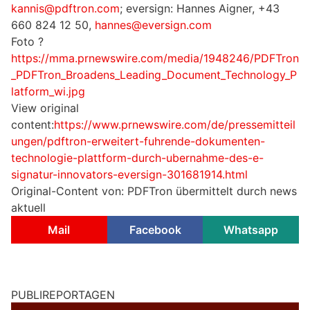
kannis@pdftron.com
; eversign: Hannes Aigner, +43
660 824 12 50,
hannes@eversign.com
Foto ?
https://mma.prnewswire.com/media/1948246/PDFTron
_PDFTron_Broadens_Leading_Document_Technology_P
latform_wi.jpg
View original
content:
https://www.prnewswire.com/de/pressemitteil
ungen/pdftron-erweitert-fuhrende-dokumenten-
technologie-plattform-durch-ubernahme-des-e-
signatur-innovators-eversign-301681914.html
Original-Content von: PDFTron übermittelt durch news
aktuell
Mail
Facebook
Whatsapp
PUBLIREPORTAGEN