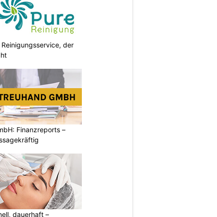
 Reinigungsservice, der
cht
mbH: Finanzreports –
ssagekräftig
nell, dauerhaft –