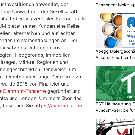
ür Investitionen anwendet, der
Permanent Make-u
f die Umwelt und die Gesellschaft
haltigkeit als zentralen Faktor in alle
AUM bietet seinen Kunden eine Reihe
ellen, alternativen und auf echten
nden Investmentlösungen an. Der
ntansatz des Unternehmens
Abegg Malergeschä
egien (Hedgefonds, Immobilien,
Ansprechpartner für 
bitrage), Märkte, Regionen und
Malerprojekte in Fla
 uneingeschränkten Denkweise, um
te Renditen über lange Zeiträume zu
 wurde 2015 von Financier und
e Clermont-Tonnerre
gegründet und
Malta und London. Um mehr über das
TST Hauswartung G
, besuchen Sie
https://aum-am.com/.
Rundum-Service für