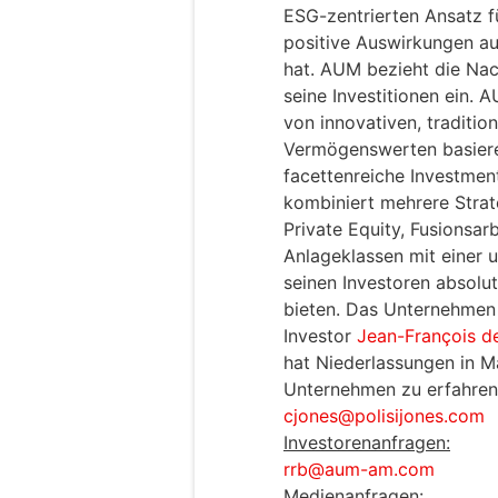
ESG-zentrierten Ansatz f
positive Auswirkungen au
hat. AUM bezieht die Nach
seine Investitionen ein. 
von innovativen, tradition
Vermögenswerten basiere
facettenreiche Investme
kombiniert mehrere Strat
Private Equity, Fusionsar
Anlageklassen mit einer
seinen Investoren absolu
bieten. Das Unternehmen
Investor
Jean-François d
hat Niederlassungen in 
Unternehmen zu erfahren
cjones@polisijones.com
Investorenanfragen:
rrb@aum-am.com
Medienanfragen: