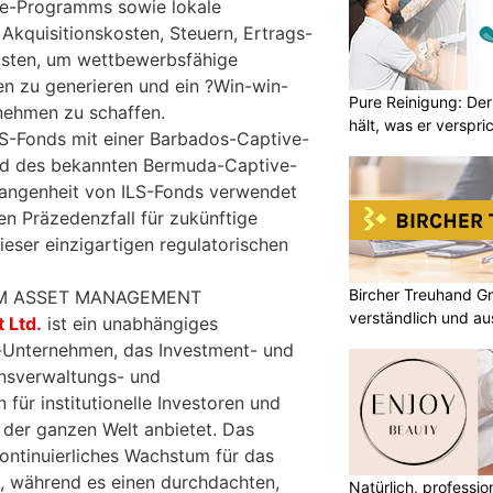
ve-Programms sowie lokale
Akquisitionskosten, Steuern, Ertrags-
sten, um wettbewerbsfähige
n zu generieren und ein ?Win-win-
Pure Reinigung: Der
nehmen zu schaffen.
hält, was er verspri
ILS-Fonds mit einer Barbados-Captive-
ild des bekannten Bermuda-Captive-
gangenheit von ILS-Fonds verwendet
en Präzedenzfall für zukünftige
eser einzigartigen regulatorischen
Bircher Treuhand G
UM ASSET MANAGEMENT
verständlich und au
 Ltd.
ist ein unabhängiges
Unternehmen, das Investment- und
nsverwaltungs- und
 für institutionelle Investoren und
 der ganzen Welt anbietet. Das
ontinuierliches Wachstum für das
 während es einen durchdachten,
Natürlich, professio