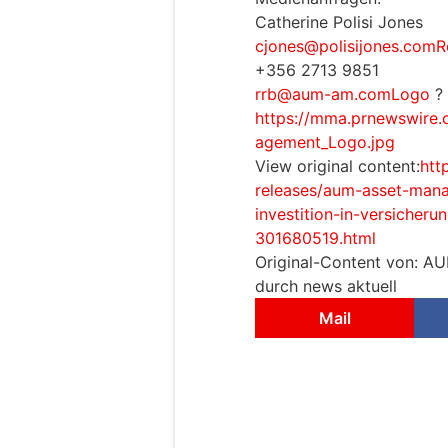
Catherine Polisi Jones
cjones@polisijones.comR
+356 2713 9851
rrb@aum-am.comLogo
?
https://mma.prnewswir
agement_Logo.jpg
View original content:
htt
releases/aum-asset-mana
investition-in-versicher
301680519.html
Original-Content von: A
durch news aktuell
Mail