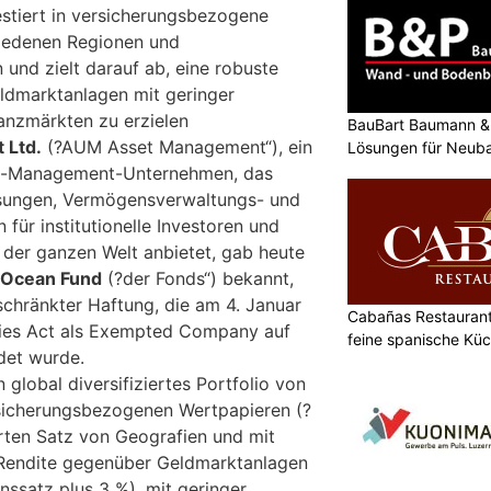
stiert in versicherungsbezogene
hiedenen Regionen und
 und zielt darauf ab, eine robuste
ldmarktanlagen mit geringer
nanzmärkten zu erzielen
BauBart Baumann & 
 Ltd.
(?AUM Asset Management“), ein
Lösungen für Neub
Renovation
t-Management-Unternehmen, das
sungen, Vermögensverwaltungs- und
 für institutionelle Investoren und
 der ganzen Welt anbietet, gab heute
 Ocean Fund
(?der Fonds“) bekannt,
schränkter Haftung, die am 4. Januar
Cabañas Restaurant 
es Act als Exempted Company auf
feine spanische Kü
det wurde.
n global diversifiziertes Portfolio von
rsicherungsbezogenen Wertpapieren (?
ierten Satz von Geografien und mit
e Rendite gegenüber Geldmarktanlagen
Zinssatz plus 3 %), mit geringer