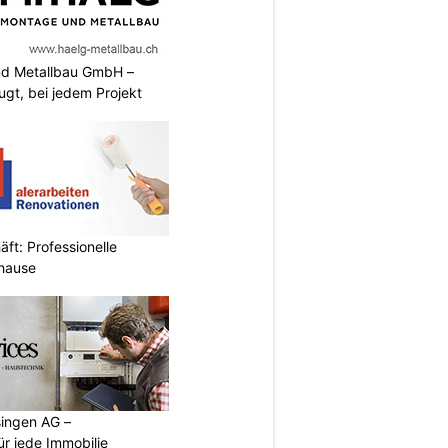
nd Metallbau GmbH –
ugt, bei jedem Projekt
ft: Professionelle
uhause
singen AG –
ür jede Immobilie