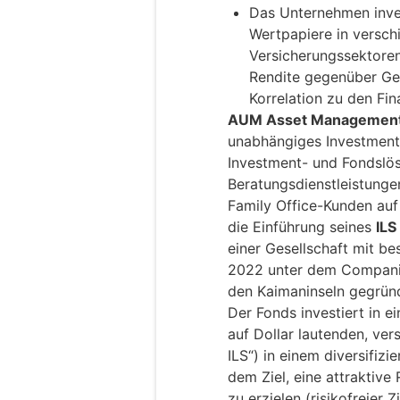
Das Unternehmen inve
Wertpapiere in versc
Versicherungssektoren
Rendite gegenüber Ge
Korrelation zu den Fi
AUM Asset Management
unabhängiges Investmen
Investment- und Fondslö
Beratungsdienstleistungen
Family Office-Kunden auf
die Einführung seines
ILS
einer Gesellschaft mit be
2022 unter dem Compani
den Kaimaninseln gegrün
Der Fonds investiert in ei
auf Dollar lautenden, ve
ILS“) in einem diversifiz
dem Ziel, eine attraktiv
zu erzielen (risikofreier 