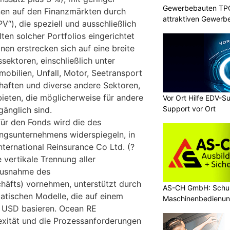
Gewerbebauten TPC 
onen auf den Finanzmärkten durch
attraktiven Gewerb
“), die speziell und ausschließlich
ten solcher Portfolios eingerichtet
onen erstrecken sich auf eine breite
sektoren, einschließlich unter
obilien, Unfall, Motor, Seetransport
haften und diverse andere Sektoren,
eten, die möglicherweise für andere
Vor Ort Hilfe EDV-S
Support vor Ort
gänglich sind.
für den Fonds wird die des
ngsunternehmens widerspiegeln, in
International Reinsurance Co Ltd. (?
 vertikale Trennung aller
Ausnahme des
häfts) vornehmen, unterstützt durch
AS-CH GmbH: Schul
tischen Modelle, die auf einem
Maschinenbedienun
. USD basieren. Ocean RE
exität und die Prozessanforderungen