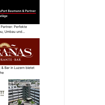
Partner: Perfekte
au, Umbau und
& Bar in Luzern bietet
che