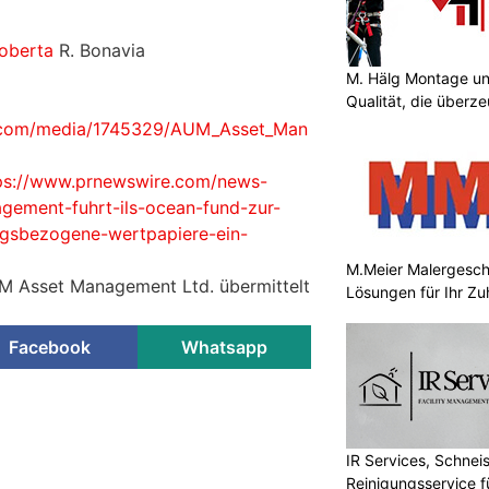
oberta
R. Bonavia
M. Hälg Montage u
Qualität, die überze
e.com/media/1745329/AUM_Asset_Man
ps://www.prnewswire.com/news-
gement-fuhrt-ils-ocean-fund-zur-
ungsbezogene-wertpapiere-ein-
M.Meier Malergeschä
UM Asset Management Ltd. übermittelt
Lösungen für Ihr Z
Facebook
Whatsapp
IR Services, Schnei
Reinigungsservice f