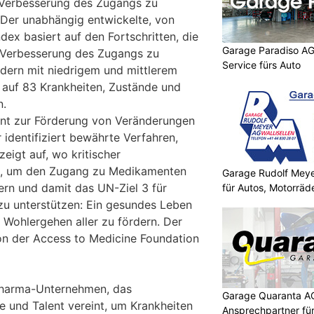
 Verbesserung des Zugangs zu
Der unabhängig entwickelte, von
ndex basiert auf den Fortschritten, die
Garage Paradiso AG
 Verbesserung des Zugangs zu
Service fürs Auto
dern mit niedrigem und mittlerem
auf 83 Krankheiten, Zustände und
n.
ment zur Förderung von Veränderungen
r identifiziert bewährte Verfahren,
zeigt auf, wo kritischer
t, um den Zugang zu Medikamenten
Garage Rudolf Mey
ern und damit das UN-Ziel 3 für
für Autos, Motorräde
zu unterstützen: Ein gesundes Leben
 Wohlergehen aller zu fördern. Der
von der Access to Medicine Foundation
opharma-Unternehmen, das
Garage Quaranta AG
e und Talent vereint, um Krankheiten
Ansprechpartner fü