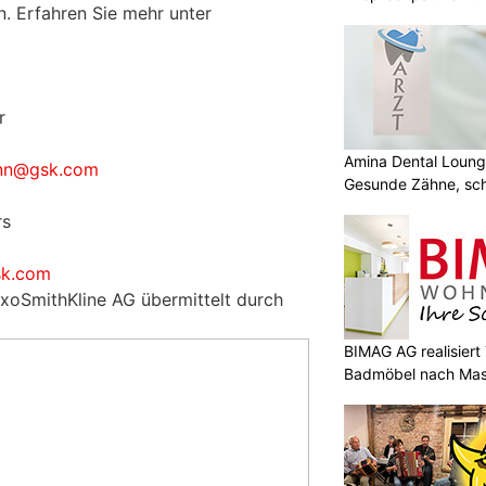
 Erfahren Sie mehr unter
r
1
Amina Dental Loung
ann@gsk.com
Gesunde Zähne, sch
Lächeln
rs
1
sk.com
axoSmithKline AG übermittelt durch
BIMAG AG realisier
Badmöbel nach Ma