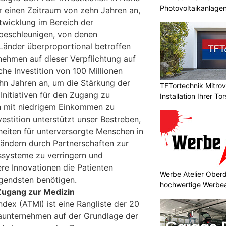
Photovoltaikanlage
er einen Zeitraum von zehn Jahren an,
twicklung im Bereich der
 beschleunigen, von denen
nder überproportional betroffen
nehmen auf dieser Verpflichtung auf
che Investition von 100 Millionen
hn Jahren an, um die Stärkung der
TFTortechnik Mitro
nitiativen für den Zugang zu
Installation Ihrer T
n mit niedrigem Einkommen zu
vestition unterstützt unser Bestreben,
heiten für unterversorgte Menschen in
ndern durch Partnerschaften zur
ssysteme zu verringern und
ere Innovationen die Patienten
Werbe Atelier Oberd
ngendsten benötigen.
hochwertige Werbea
Zugang zur Medizin
dex (ATMI) ist eine Rangliste der 20
aunternehmen auf der Grundlage der