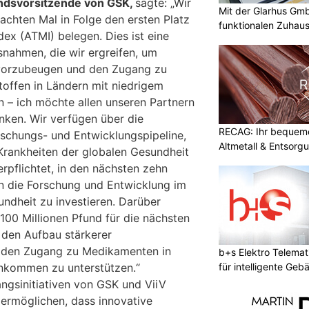
ndsvorsitzende von GSK,
sagte: „Wir
Mit der Glarhus G
achten Mal in Folge den ersten Platz
funktionalen Zuhau
ex (ATMI) belegen. Dies ist eine
nahmen, die wir ergreifen, um
vorzubeugen und den Zugang zu
offen in Ländern mit niedrigem
 – ich möchte allen unseren Partnern
nken. Wir verfügen über die
RECAG: Ihr bequemer
schungs- und Entwicklungspipeline,
Altmetall & Entsorg
 Krankheiten der globalen Gesundheit
rpflichtet, in den nächsten zehn
in die Forschung und Entwicklung im
undheit zu investieren. Darüber
100 Millionen Pfund für die nächsten
 den Aufbau stärkerer
 den Zugang zu Medikamenten in
b+s Elektro Telemat
für intelligente Geb
inkommen zu unterstützen.“
angsinitiativen von GSK und ViiV
 ermöglichen, dass innovative