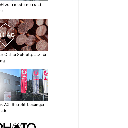
mbH zum modernen und
se
 Online Schrottplatz für
ung
ik AG: Retrofit-Lösungen
äude