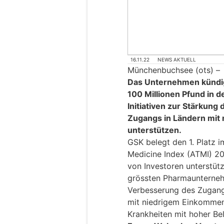
16.11.22
NEWS AKTUELL
Münchenbuchsee (ots) –
Das Unternehmen kündig
100 Millionen Pfund in 
Initiativen zur Stärkun
Zugangs in Ländern mit
unterstützen.
GSK belegt den 1. Platz i
Medicine Index (ATMI) 202
von Investoren unterstütz
grössten Pharmaunternehm
Verbesserung des Zugang
mit niedrigem Einkommen 
Krankheiten mit hoher Bel