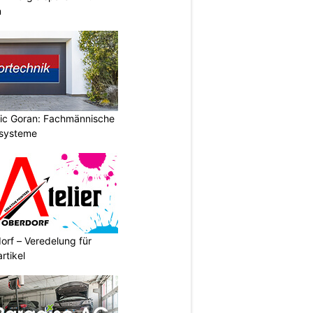
n
vic Goran: Fachmännische
orsysteme
orf – Veredelung für
rtikel