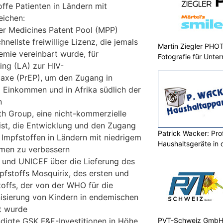
fe Patienten in Ländern mit
ichen:
er Medicines Patent Pool (MPP)
nellste freiwillige Lizenz, die jemals
Martin Ziegler PHO
emie vereinbart wurde, für
Fotografie für Unte
ing (LA) zur HIV-
laxe (PrEP), um den Zugang in
 Einkommen und in Afrika südlich der
n
th Group, eine nicht-kommerzielle
 ist, die Entwicklung und den Zugang
Patrick Wacker: Prof
Impfstoffen in Ländern mit niedrigem
Haushaltsgeräte in 
men zu verbessern
 und UNICEF über die Lieferung des
fstoffs Mosquirix, des ersten und
toffs, der von der WHO für die
isierung von Kindern in endemischen
rt wurde
PVT-Schweiz GmbH: 
ndigte GSK F&E-Investitionen in Höhe