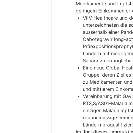
Medikamente und Impfstof
geringem Einkommen erre
ViiV Healthcare und d
unterzeichneten die sch
ausserhalb einer Pand
Cabotegravir long-act
Präexpositionsprophy
Ländern mit niedrigem
Sahara zu ermögliche
Eine neue Global Heal
Gruppe, deren Ziel es
zu Medikamenten und 
und mittlerem Einkom
Vereinbarung mit Gavi
RTS,S/AS01-Malariaimp
einzigen Malariaimpfs
routinemässige Immun
Ländern präqualifizie
Im Juni dieses Jahres kü