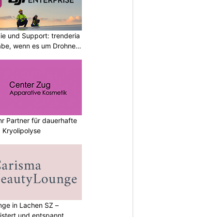
ie und Support: trenderia
äbe, wenn es um Drohnen
hr Partner für dauerhafte
 Kryolipolyse
ge in Lachen SZ –
istert und entspannt