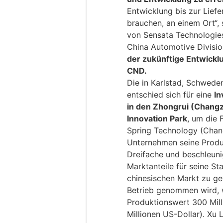
Entwicklung bis zur Liefer
brauchen, an einem Ort“,
von Sensata Technologie
China Automotive Divisio
der zukünftige Entwickl
CND.
Die in Karlstad, Schwede
entschied sich für eine
In
in den Zhongrui (Changz
Innovation Park
, um die 
Spring Technology (Chan
Unternehmen seine Produ
Dreifache und beschleuni
Marktanteile für seine St
chinesischen Markt zu ge
Betrieb genommen wird, w
Produktionswert 300 Mill
Millionen US-Dollar). Xu 