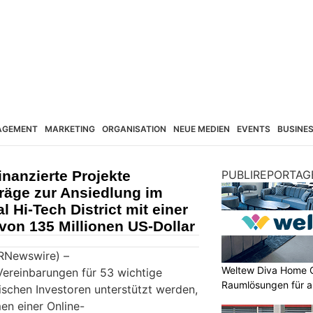
AGEMENT
MARKETING
ORGANISATION
NEUE MEDIEN
EVENTS
BUSINE
inanzierte Projekte
PUBLIREPORTAG
räge zur Ansiedlung im
 Hi-Tech District mit einer
von 135 Millionen US-Dollar
RNewswire) –
Weltew Diva Home 
ereinbarungen für 53 wichtige
Raumlösungen für a
ischen Investoren unterstützt werden,
en einer Online-