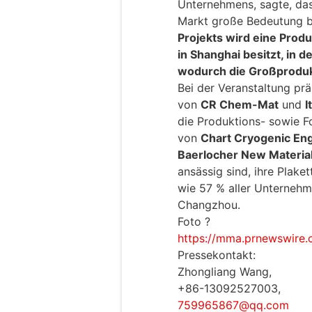
Unternehmens, sagte, da
Markt große Bedeutung b
Projekts wird eine Produ
in Shanghai besitzt, in 
wodurch die Großprodukt
Bei der Veranstaltung prä
von
CR Chem-Mat
und
I
die Produktions- sowie 
von
Chart Cryogenic En
Baerlocher New Materia
ansässig sind, ihre Plak
wie 57 % aller Unternehm
Changzhou.
Foto ?
https://mma.prnewswire.
Pressekontakt:
Zhongliang Wang,
+86-13092527003,
759965867@qq.com