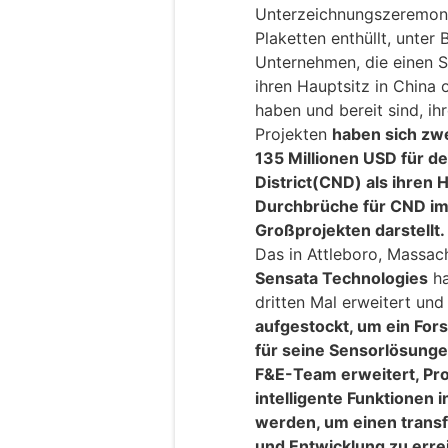
Unterzeichnungszeremonie
Plaketten enthüllt, unter 
Unternehmen, die einen S
ihren Hauptsitz in China
haben und bereit sind, i
Projekten
haben sich zwe
135 Millionen USD für d
District(CND) als ihren
Durchbrüche für CND im 
Großprojekten darstellt.
Das in Attleboro, Massa
Sensata Technologies
ha
dritten Mal erweitert un
aufgestockt, um ein Fo
für seine Sensorlösunge
F&E-Team erweitert, Pro
intelligente Funktionen i
werden, um einen transf
und Entwicklung zu erre