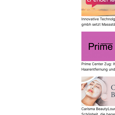
Innovative Technolg
gmbh setzt Massst
geht
Prime Center Zug: I
Haarentfernung und
Carisma BeautyLoun
Schönheit, die bege