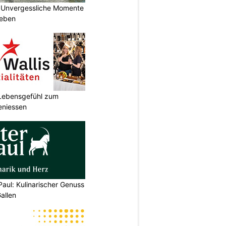
 Unvergessliche Momente
leben
r Lebensgefühl zum
eniessen
Paul: Kulinarischer Genuss
allen