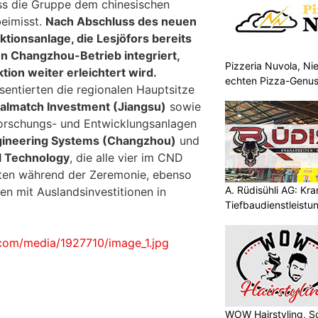
ss die Gruppe dem chinesischen
eimisst.
Nach Abschluss des neuen
ktionsanlage, die Lesjöfors bereits
den Changzhou-Betrieb integriert,
Pizzeria Nuvola, N
ion weiter erleichtert wird.
echten Pizza-Genus
sentierten die regionalen Hauptsitze
Mitnehmen
talmatch Investment (Jiangsu)
sowie
Forschungs- und Entwicklungsanlagen
gineering Systems (Changzhou)
und
l Technology
, die alle vier im CND
etten während der Zeremonie, ebenso
A. Rüdisühli AG: Kr
en mit Auslandsinvestitionen in
Tiefbaudienstleistu
höchstem Niveau
com/media/1927710/image_1.jpg
WOW Hairstyling, S