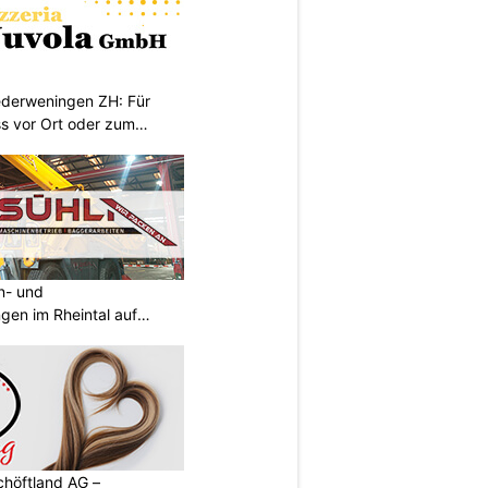
iederweningen ZH: Für
s vor Ort oder zum
an- und
ngen im Rheintal auf
chöftland AG –