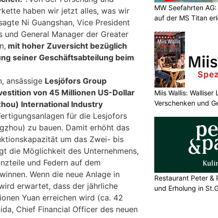
MW Seefahrten AG:
kette haben wir jetzt alles, was wir
auf der MS Titan er
 sagte Ni Guangshan, Vice President
s und General Manager der Greater
n,
mit hoher Zuversicht bezüglich
ung seiner Geschäftsabteilung beim
n, ansässige
Lesjöfors Group
vestition von 45 Millionen US-Dollar
Miis Wallis: Wallise
Verschenken und G
hou) International Industry
Fertigungsanlagen für die Lesjofors
gzhou) zu bauen. Damit erhöht das
ktionskapazität um das Zwei- bis
gt die Möglichkeit des Unternehmens,
anzteile und Federn auf dem
winnen. Wenn die neue Anlage in
Restaurant Peter & 
ird erwartet, dass der jährliche
und Erholung in St.G
ionen Yuan erreichen wird (ca. 42
Lida, Chief Financial Officer des neuen