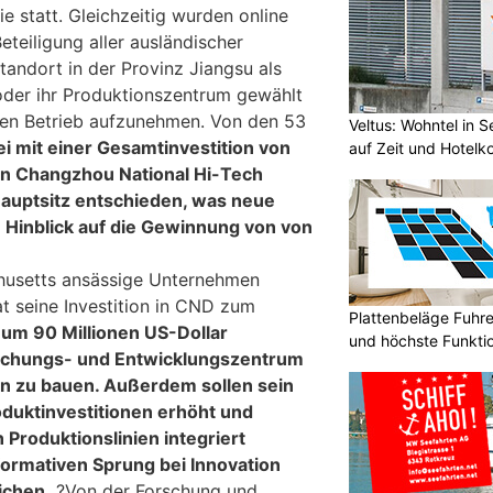
 statt. Gleichzeitig wurden online
Beteiligung aller ausländischer
tandort in der Provinz Jiangsu als
 oder ihr Produktionszentrum gewählt
hren Betrieb aufzunehmen. Von den 53
Veltus: Wohntel in 
i mit einer Gesamtinvestition von
auf Zeit und Hotelk
en Changzhou National Hi-Tech
 Hauptsitz entschieden, was neue
Hinblick auf die Gewinnung von von
chusetts ansässige Unternehmen
t seine Investition in CND zum
Plattenbeläge Fuhr
d
um 90 Millionen US-Dollar
und höchste Funktio
rschungs- und Entwicklungszentrum
n zu bauen. Außerdem sollen sein
duktinvestitionen erhöht und
n Produktionslinien integriert
ormativen Sprung bei Innovation
ichen.
?Von der Forschung und