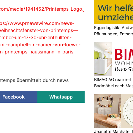
com/media/1941452/Printemps_Logo.j
tps://www.prnewswire.com/news-
Eggerlogistik, Andw
-weihnachtsfenster-von-printemps—
Räumungen, Entsorg
mber-um-17-30-uhr-enthullten-
aomi-campbell-im-namen-von-loewe-
on-printemps-haussmann-in-paris-
BIMAG AG realisier
intemps übermittelt durch news
Badmöbel nach Ma
Facebook
Whatsapp
Jeanette Machate: Ih