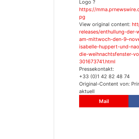
Logo ?
https://mma.prnewswire.
pg
View original content:
ht
releases/enthullung-der
am-mittwoch-den-9–nove
isabelle-huppert-und-n
die-weihnachtsfenster-v
301673741.html
Pressekontakt:
+33 (0)1 42 82 48 74
Original-Content von: Pr
aktuell
Mail