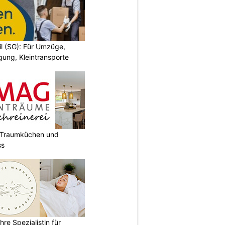
il (SG): Für Umzüge,
ung, Kleintransporte
t Traumküchen und
ss
re Spezialistin für