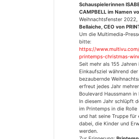
Schauspielerinnen ISA
CAMPBELL im Namen v
Weihnachtsfenster 2022,
Bellaiche, CEO von PRI
Um die Multimedia-Presse
bitte:
https://www.multivu.com/
printemps-christmas-wi
Seit mehr als 155 Jahren 
Einkaufsziel während der 
bezaubernde Weihnachtsa
erfreut jedes Jahr mehre
Boulevard Haussmann in P
In diesem Jahr schlüpft 
im Printemps in die Rolle
und hat seine Truppe für
dabei, die Kinder und Er
werden.
Zur Erinnerung:
Printemp