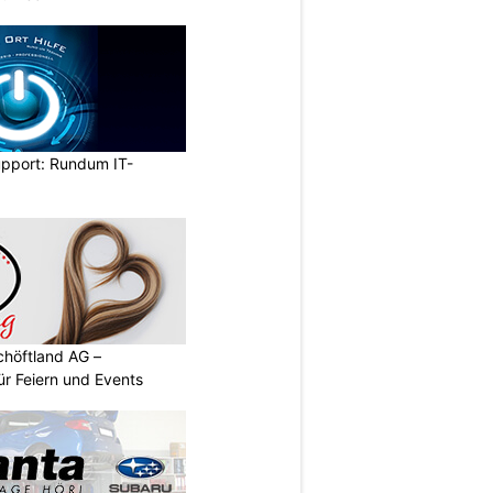
upport: Rundum IT-
chöftland AG –
ür Feiern und Events