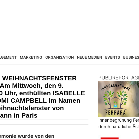
AGEMENT
MARKETING
ORGANISATION
NEUE MEDIEN
EVENTS
BUSINE
 WEIHNACHTSFENSTER
PUBLIREPORTAG
Am Mittwoch, den 9.
 Uhr, enthüllten ISABELLE
OMI CAMPBELL im Namen
ihnachtsfenster von
nn in Paris
Innenbegrünung Ferr
durch natürliche Äst
emonie wurde von den