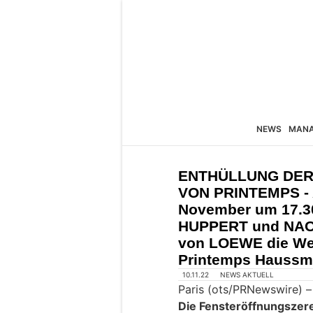
NEWS
MAN
ENTHÜLLUNG DER
VON PRINTEMPS - 
November um 17.30
HUPPERT und NA
von LOEWE die We
Printemps Haussma
10.11.22
NEWS AKTUELL
Paris (ots/PRNewswire) –
Die Fensteröffnungszer