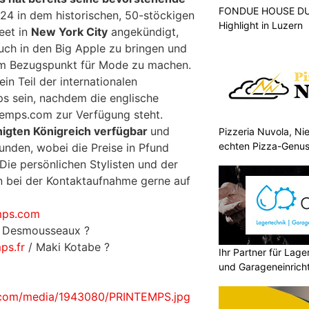
FONDUE HOUSE DU 
24 in dem historischen, 50-stöckigen
Highlight in Luzern
eet in
New York City
angekündigt,
ch in den Big Apple zu bringen und
em Bezugspunkt für Mode zu machen.
in Teil der internationalen
s sein, nachdem die englische
temps.com zur Verfügung steht.
inigten Königreich verfügbar
und
Pizzeria Nuvola, N
echten Pizza-Genus
 Kunden, wobei die Preise in Pfund
Mitnehmen
Die persönlichen Stylisten und der
n bei der Kontaktaufnahme gerne auf
mps.com
 Desmousseaux ?
ps.fr
/ Maki Kotabe ?
Ihr Partner für Lag
und Garageneinrich
.com/media/1943080/PRINTEMPS.jpg