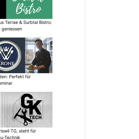
s Terrae & Surbtal Bistro:
e geniessen
den: Perfekt für
eminar
wil TG, steht für
u-Technik