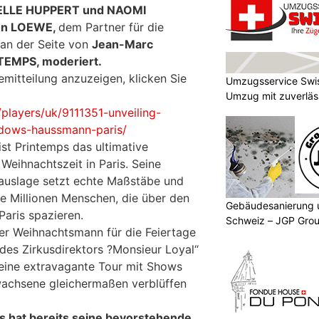
BELLE HUPPERT und NAOMI
on LOEWE,
dem Partner für die
 an der Seite von
Jean-Marc
NTEMPS, moderiert.
mitteilung anzuzeigen, klicken Sie
Umzugsservice Swi
Umzug mit zuverläss
players/uk/9111351-unveiling-
ndows-haussmann-paris/
ist Printemps das ultimative
Weihnachtszeit in Paris. Seine
uslage setzt echte Maßstäbe und
re Millionen Menschen, die über den
Gebäudesanierung 
aris spazieren.
Schweiz – JGP Grou
der Weihnachtsmann für die Feiertage
 des Zirkusdirektors ?Monsieur Loyal“
 eine extravagante Tour mit Shows
wachsene gleichermaßen verblüffen
s hat bereits seine bevorstehende