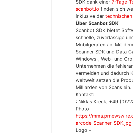
SDK dank einer
7-Tage-Te
scanbot.io
finden sich we
inklusive der
technischen
Über Scanbot SDK
Scanbot SDK bietet Soft
schnelle, zuverlässige u
Mobilgeräten an. Mit de
Scanner SDK und Data Ca
Windows-, Web- und Cro
Unternehmen die fehleran
vermeiden und dadurch K
weltweit setzen die Prod
Milliarden von Scans ein.
Kontakt:
: Niklas Kreck, +49 (0)
Photo –
https://mma.prnewswire
arcode_Scanner_SDK.jpg
Logo –