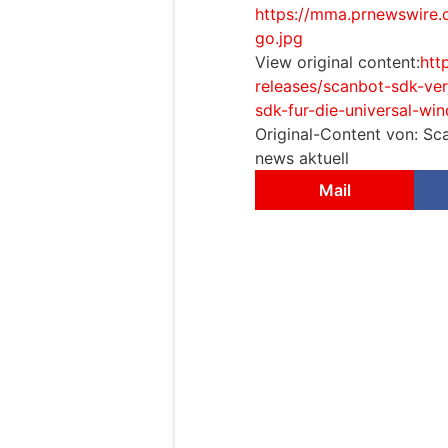
https://mma.prnewswire
go.jpg
View original content:
htt
releases/scanbot-sdk-ver
sdk-fur-die-universal-w
Original-Content von: S
news aktuell
Mail