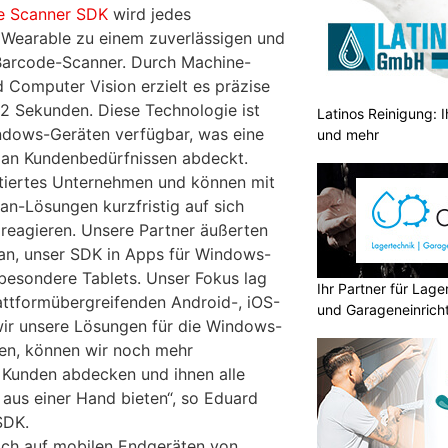
e Scanner SDK
wird jedes
 Wearable zu einem zuverlässigen und
Barcode-Scanner. Durch Machine-
 Computer Vision erzielt es präzise
,2 Sekunden. Diese Technologie ist
Latinos Reinigung: I
ndows-Geräten verfügbar, was eine
und mehr
 an Kundenbedürfnissen abdeckt.
ntiertes Unternehmen und können mit
an-Lösungen kurzfristig auf sich
reagieren. Unsere Partner äußerten
an, unser SDK in Apps für Windows-
sbesondere Tablets. Unser Fokus lag
Ihr Partner für Lag
lattformübergreifenden Android-, iOS-
und Garageneinrich
ir unsere Lösungen für die Windows-
n, können wir noch mehr
 Kunden abdecken und ihnen alle
aus einer Hand bieten“, so Eduard
SDK.
ich auf mobilen Endgeräten von