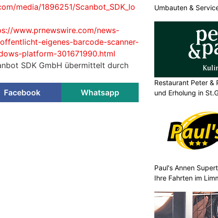
.com/media/1896251/Scanbot_SDK_lo
Umbauten & Servic
ps://www.prnewswire.com/news-
offentlicht-eigenes-barcode-scanner-
indows-platform-301671990.html
canbot SDK GmbH übermittelt durch
Restaurant Peter & 
Facebook
Whatsapp
und Erholung in St.G
Paul's Annen Superta
Ihre Fahrten im Lim