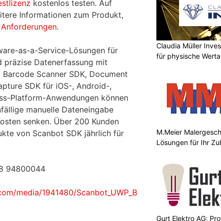
stlizenz
kostenlos testen. Auf
itere Informationen zum Produkt,
 Anforderungen
.
Claudia Müller Inves
ware-as-a-Service-Lösungen für
für physische Wert
nd präzise Datenerfassung mit
m Barcode Scanner SDK, Document
pture SDK für iOS-, Android-,
ss-Platform-Anwendungen können
fällige manuelle Dateneingabe
osten senken. Über 200 Kunden
M.Meier Malergeschä
ukte von Scanbot SDK jährlich für
Lösungen für Ihr Z
228 94800044
.com/media/1941480/Scanbot_UWP_B
Gurt Elektro AG: Prof