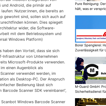
Pure Reinigung: Der
 und Android, die primär auf
hält, was er verspri
aufen: Nutzer:innen, die bereits an
 gewohnt sind, sollen sich auch auf
urechtfinden können. Dies spiegelt
rchitektur wider, die Software-
 Arbeit mit dem Betriebssystem und
ersal Windows Platform)
Borer Spenglerei: 
Zuverlässigkeit für
 haben den Vorteil, dass sie sich
IT-Infrastruktur von Unternehmen
ereits Microsoft-Produkte verwenden.
im einen Augenblick als
e-Scanner verwendet werden, im
ation als Desktop-PC. Der Anspruch
 einfacher Bedienung lässt sich
M-Guard GmbH: Prof
m Barcode Scanner SDK vereinbaren“,
Sicherheitsdienst f
 Scanbot Windows Barcode Scanner