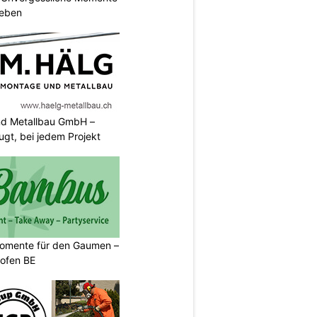
leben
nd Metallbau GmbH –
ugt, bei jedem Projekt
momente für den Gaumen –
kofen BE