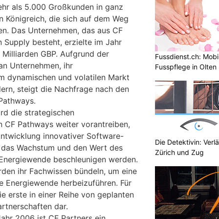
ehr als 5.000 Großkunden in ganz
n Königreich, die sich auf dem Weg
en. Das Unternehmen, das aus CF
 Supply besteht, erzielte im Jahr
Milliarden GBP. Aufgrund der
Fussdienst.ch: Mobi
an Unternehmen, ihr
Fusspflege in Olten
nem dynamischen und volatilen Markt
ern, steigt die Nachfrage nach den
 Pathways.
ird die strategischen
on CF Pathways weiter vorantreiben,
ntwicklung innovativer Software-
Die Detektivin: Verl
e das Wachstum und den Wert des
Zürich und Zug
 Energiewende beschleunigen werden.
den ihr Fachwissen bündeln, um eine
re Energiewende herbeizuführen. Für
ie erste in einer Reihe von geplanten
rtnerschaften dar.
ahr 2006 ist CF Partners ein