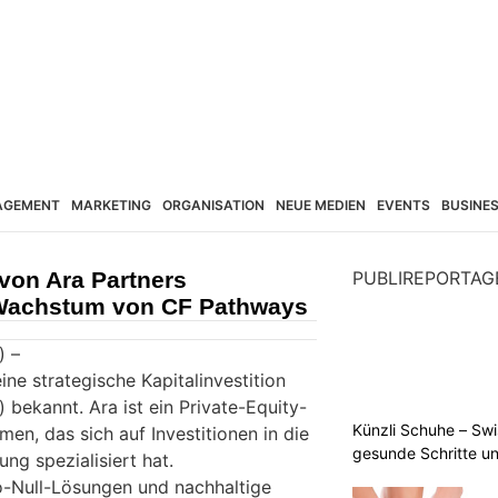
AGEMENT
MARKETING
ORGANISATION
NEUE MEDIEN
EVENTS
BUSINE
 von Ara Partners
PUBLIREPORTAG
 Wachstum von CF Pathways
) –
ne strategische Kapitalinvestition
) bekannt. Ara ist ein Private-Equity-
Künzli Schuhe – Swi
men, das sich auf Investitionen in die
gesunde Schritte un
ung spezialisiert hat.
o-Null-Lösungen und nachhaltige