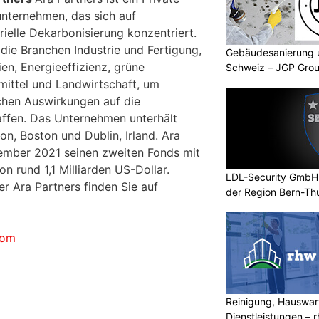
unternehmen, das sich auf
trielle Dekarbonisierung konzentriert.
n die Branchen Industrie und Fertigung,
Gebäudesanierung 
en, Energieeffizienz, grüne
Schweiz – JGP Grou
mittel und Landwirtschaft, um
chen Auswirkungen auf die
ffen. Das Unternehmen unterhält
n, Boston und Dublin, Irland. Ara
ember 2021 seinen zweiten Fonds mit
n rund 1,1 Milliarden US-Dollar.
LDL-Security GmbH: 
r Ara Partners finden Sie auf
der Region Bern-Th
com
Reinigung, Hauswar
Dienstleistungen –