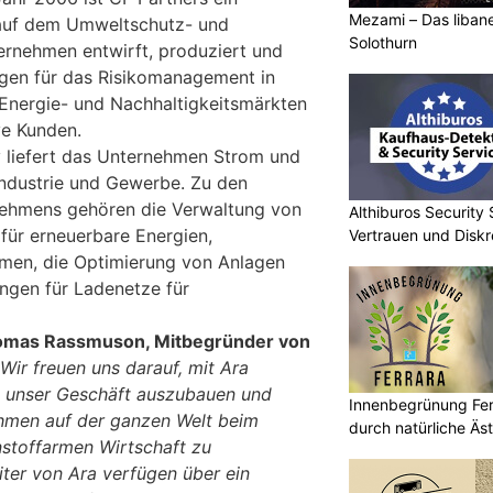
Mezami – Das libane
auf dem Umweltschutz- und
Solothurn
rnehmen entwirft, produziert und
ngen für das Risikomanagement in
n Energie- und Nachhaltigkeitsmärkten
ve Kunden.
 liefert das Unternehmen Strom und
ndustrie und Gewerbe. Zu den
ehmens gehören die Verwaltung von
Althiburos Security 
ür erneuerbare Energien,
Vertrauen und Diskr
men, die Optimierung von Anlagen
ungen für Ladenetze für
omas Rassmuson, Mitbegründer von
Wir freuen uns darauf, mit Ara
 unser Geschäft auszubauen und
Innenbegrünung Ferr
ehmen auf der ganzen Welt beim
durch natürliche Äst
stoffarmen Wirtschaft zu
iter von Ara verfügen über ein