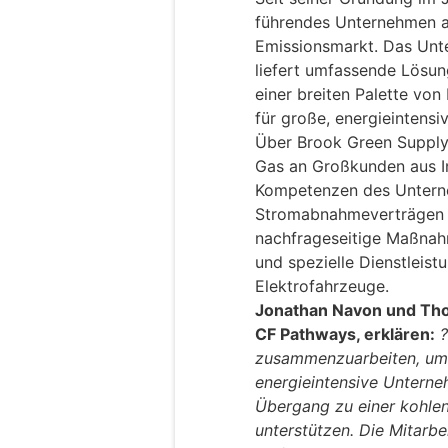
führendes Unternehmen 
Emissionsmarkt. Das Unte
liefert umfassende Lösu
einer breiten Palette vo
für große, energieintensi
Über Brook Green Supply
Gas an Großkunden aus I
Kompetenzen des Untern
Stromabnahmeverträgen f
nachfrageseitige Maßnah
und spezielle Dienstleist
Elektrofahrzeuge.
Jonathan Navon und Th
CF Pathways, erklären:
?
zusammenzuarbeiten, um
energieintensive Untern
Übergang zu einer kohlen
unterstützen. Die Mitarbe