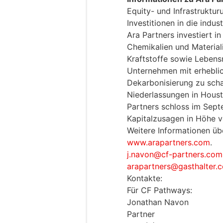
Equity- und Infrastruktur
Investitionen in die indus
Ara Partners investiert i
Chemikalien und Materiali
Kraftstoffe sowie Lebens
Unternehmen mit erhebli
Dekarbonisierung zu scha
Niederlassungen in Housto
Partners schloss im Sept
Kapitalzusagen in Höhe vo
Weitere Informationen übe
www.arapartners.com
.
j.navon@cf-partners.com
arapartners@gasthalter.
Kontakte:
Für CF Pathways:
Jonathan Navon
Partner