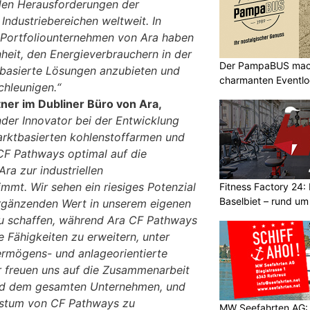
en Herausforderungen der
 Industriebereichen weltweit. In
Portfoliounternehmen von Ara haben
heit, den Energieverbrauchern in der
Der PampaBUS mach
ktbasierte Lösungen anzubieten und
charmanten Eventlo
hleunigen.“
tner im Dubliner Büro von Ara,
nder Innovator bei der Entwicklung
arktbasierten kohlenstoffarmen und
CF Pathways optimal auf die
Ara zur industriellen
mmt. Wir sehen ein riesiges Potenzial
Fitness Factory 24: 
Baselbiet – rund um
ergänzenden Wert in unserem eigenen
u schaffen, während Ara CF Pathways
ne Fähigkeiten zu erweitern, unter
ermögens- und anlageorientierte
r freuen uns auf die Zusammenarbeit
nd dem gesamten Unternehmen, und
hstum von CF Pathways zu
MW Seefahrten AG: