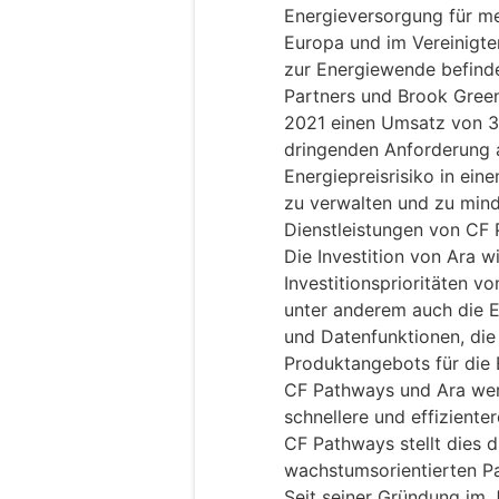
Energieversorgung für m
Europa und im Vereinigte
zur Energiewende befind
Partners und Brook Green
2021 einen Umsatz von 3 
dringenden Anforderung 
Energiepreisrisiko in ei
zu verwalten und zu mind
Dienstleistungen von CF
Die Investition von Ara w
Investitionsprioritäten v
unter anderem auch die E
und Datenfunktionen, di
Produktangebots für die
CF Pathways und Ara wer
schnellere und effiziente
CF Pathways stellt dies d
wachstumsorientierten Pa
Seit seiner Gründung im J