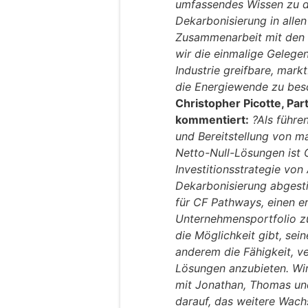
umfassendes Wissen zu d
Dekarbonisierung in allen
Zusammenarbeit mit den 
wir die einmalige Gelegen
Industrie greifbare, mar
die Energiewende zu besc
Christopher Picotte, Par
kommentiert:
?Als führe
und Bereitstellung von m
Netto-Null-Lösungen ist 
Investitionsstrategie von 
Dekarbonisierung abgesti
für CF Pathways, einen 
Unternehmensportfolio z
die Möglichkeit gibt, sei
anderem die Fähigkeit, v
Lösungen anzubieten. Wi
mit Jonathan, Thomas u
darauf, das weitere Wac