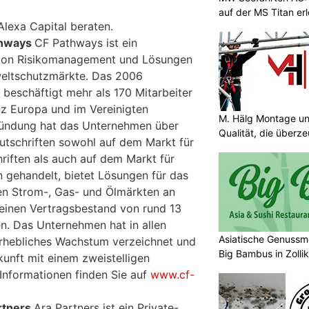
auf der MS Titan er
lexa Capital beraten.
thways
CF Pathways ist ein
 von Risikomanagement und Lösungen
weltschutzmärkte. Das 2006
eschäftigt mehr als 170 Mitarbeiter
nz Europa und im Vereinigten
M. Hälg Montage u
Gründung hat das Unternehmen über
Qualität, die überze
gutschriften sowohl auf dem Markt für
riften als auch auf dem Markt für
en gehandelt, bietet Lösungen für das
n Strom-, Gas- und Ölmärkten an
 einen Vertragsbestand von rund 13
n. Das Unternehmen hat in allen
Asiatische Genuss
erhebliches Wachstum verzeichnet und
Big Bambus in Zolli
kunft mit einem zweistelligen
Informationen finden Sie auf
www.cf-
rtners
Ara Partners ist ein Private-