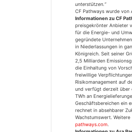
unterstützen.“
CF Pathways wurde von A
Informationen zu CF Pa
preisgekrönter Anbieter
für die Energie- und Um
gegründete Unternehmen b
in Niederlassungen in ga
Königreich. Seit seiner 
2,5 Milliarden Emissions
die Einhaltung von Vorsch
freiwillige Verpflichtung
Risikomanagement auf de
und verfügt derzeit über
TWh an Energielieferunge
Geschäftsbereichen ein 
rechnet in absehbarer Zu
Wachstumswert. Weitere 
pathways.com
.
Informationen zu Ara Pa