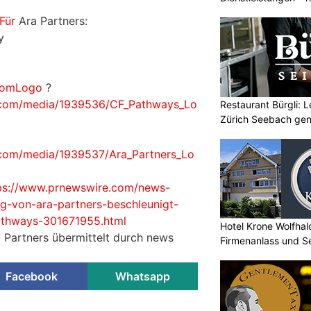
mehr
Für
Ara Partners:
y
.comLogo
?
.com/media/1939536/CF_Pathways_Lo
Restaurant Bürgli: 
Zürich Seebach gen
.com/media/1939537/Ara_Partners_Lo
ps://www.prnewswire.com/news-
ung-von-ara-partners-beschleunigt-
thways-301671955.html
Hotel Krone Wolfhal
a Partners übermittelt durch news
Firmenanlass und S
Facebook
Whatsapp