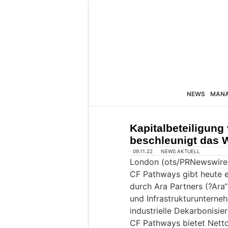
NEWS
MAN
Kapitalbeteiligung
beschleunigt das
09.11.22
NEWS AKTUELL
London (ots/PRNewswire
CF Pathways gibt heute ei
durch Ara Partners (?Ara“
und Infrastrukturunterneh
industrielle Dekarbonisier
CF Pathways bietet Nett