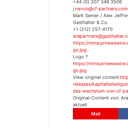
+44 (0) 207 348 3506
j.navon@cf-partners.com
Mark Semer / Alex Jeffre
Gasthalter & Co.
+1 (212) 257-4170
arapartners@gasthalter
https://mma.prnewswire
go.jpg
Logo ?
https://mma.prnewswire
go.jpg
View original content:
htt
releases/kapitalbeteilig
das-wachstum-von-cf-pa
Original-Content von: Ar
aktuell
Mail