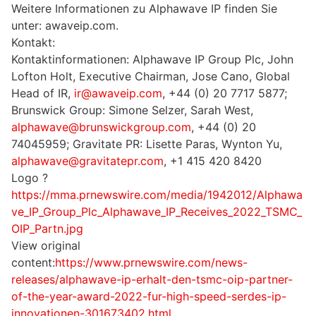
Weitere Informationen zu Alphawave IP finden Sie
unter: awaveip.com.
Kontakt:
Kontaktinformationen: Alphawave IP Group Plc, John
Lofton Holt, Executive Chairman, Jose Cano, Global
Head of IR,
ir@awaveip.com
, +44 (0) 20 7717 5877;
Brunswick Group: Simone Selzer, Sarah West,
alphawave@brunswickgroup.com
, +44 (0) 20
74045959; Gravitate PR: Lisette Paras, Wynton Yu,
alphawave@gravitatepr.com
, +1 415 420 8420
Logo ?
https://mma.prnewswire.com/media/1942012/Alphawa
ve_IP_Group_Plc_Alphawave_IP_Receives_2022_TSMC_
OIP_Partn.jpg
View original
content:
https://www.prnewswire.com/news-
releases/alphawave-ip-erhalt-den-tsmc-oip-partner-
of-the-year-award-2022-fur-high-speed-serdes-ip-
innovationen-301673402.html