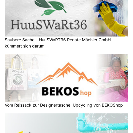
Saubere Sache – HuuSWaRT36 Renate Mächler GmbH
kümmert sich darum
Vom Reissack zur Designertasche: Upcycling von BEKOShop