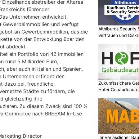
 Einzelhandelsbetreiber der Altarea
Frankreichs führender
 Das Unternehmen entwickelt,
tet Gewerbeimmobilien und verfügt
Althiburos Security 
ngebot an Gewerbeimmobilien, das die
Vertrauen und Diskr
ette von der Entwicklung über den
uf abdeckt.
et ein Portfolio von 42 Immobilien
 rund 5 Milliarden Euro,
h, aber auch in Italien und Spanien.
re Unternehmen erfindet den
Zukunftssichere G
t dazu bei, freundliche,
Hofer Gebäudeaut
ernetzte Städte zu fördern, die
d gleichzeitig ihre
zieren. Zu diesem Zweck sind 100 %
area Commerce nach BREEAM In-Use
Marketing Director
Ihr verlässlicher B