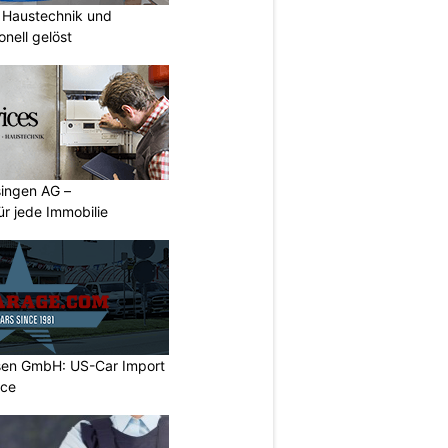
Haustechnik und
nell gelöst
singen AG –
ür jede Immobilie
sen GmbH: US-Car Import
ice