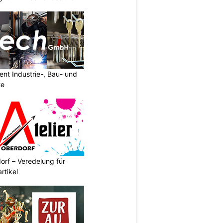
nt Industrie-, Bau- und
te
orf – Veredelung für
rtikel