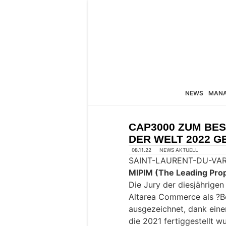
NEWS
MAN
CAP3000 ZUM BE
DER WELT 2022 G
08.11.22
NEWS AKTUELL
SAINT-LAURENT-DU-VAR, 
MIPIM (The Leading Pro
Die Jury der diesjährig
Altarea Commerce als ?B
ausgezeichnet, dank einer
die 2021 fertiggestellt w