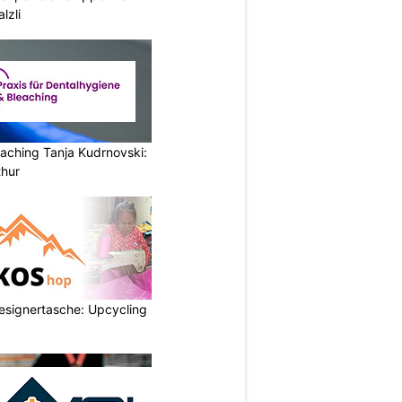
lzli
aching Tanja Kudrnovski:
thur
esignertasche: Upcycling