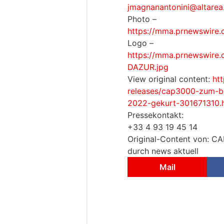
jmagnanantonini@altare
Photo –
https://mma.prnewswire
Logo –
https://mma.prnewswir
DAZUR.jpg
View original content:
ht
releases/cap3000-zum-be
2022-gekurt-301671310.
Pressekontakt:
+33 4 93 19 45 14
Original-Content von: 
durch news aktuell
Mail