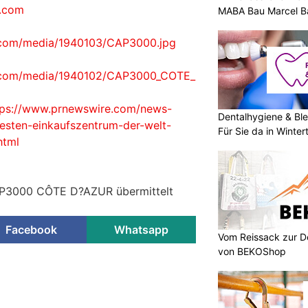
a.com
MABA Bau Marcel Ba
.com/media/1940103/CAP3000.jpg
e.com/media/1940102/CAP3000_COTE_
tps://www.prnewswire.com/news-
Dentalhygiene & Ble
sten-einkaufszentrum-der-welt-
Für Sie da in Winter
html
CAP3000 CÔTE D?AZUR übermittelt
Facebook
Whatsapp
Vom Reissack zur D
von BEKOShop