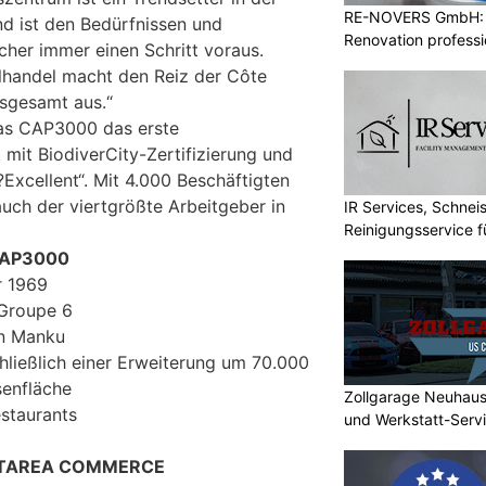
RE-NOVERS GmbH: 
nd ist den Bedürfnissen und
Renovation professio
her immer einen Schritt voraus.
lhandel macht den Reiz der Côte
nsgesamt aus.“
das CAP3000 das erste
mit BiodiverCity-Zertifizierung und
xcellent“. Mit 4.000 Beschäftigten
auch der viertgrößte Arbeitgeber in
IR Services, Schnei
Reinigungsservice f
CAP3000
r 1969
 Groupe 6
in Manku
hließlich einer Erweiterung um 70.000
enfläche
Zollgarage Neuhau
staurants
und Werkstatt-Serv
LTAREA COMMERCE