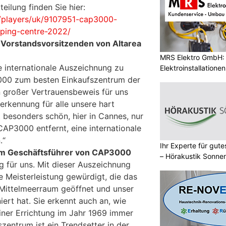
eilung finden Sie hier:
/players/uk/9107951-cap3000-
ping-centre-2022/
n Vorstandsvorsitzenden von Altarea
MRS Elektro GmbH: E
se internationale Auszeichnung zu
Elektroinstallatione
000 zum besten Einkaufszentrum der
n großer Vertrauensbeweis für uns
rkennung für alle unsere hart
 besonders schön, hier in Cannes, nur
AP3000 entfernt, eine internationale
.“
Ihr Experte für gut
dem Geschäftsführer von CAP3000
– Hörakustik Sonne
ag für uns. Mit dieser Auszeichnung
e Meisterleistung gewürdigt, die das
Mittelmeerraum geöffnet und unser
iert hat. Sie erkennt auch an, wie
iner Errichtung im Jahr 1969 immer
zentrum ist ein Trendsetter in der