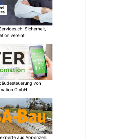
Services.ch: Sicherheit,
etion vereint
ebäudesteuerung von
omation GmbH
auexperte aus Appenzell: