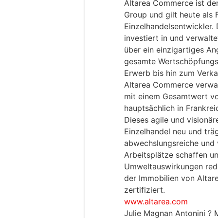
Altarea Commerce ist der
Group und gilt heute als 
Einzelhandelsentwickler.
investiert in und verwal
über ein einzigartiges A
gesamte Wertschöpfungsk
Erwerb bis hin zum Verka
Altarea Commerce verwalt
mit einem Gesamtwert von
hauptsächlich in Frankreic
Dieses agile und visionä
Einzelhandel neu und träg
abwechslungsreiche und v
Arbeitsplätze schaffen un
Umweltauswirkungen redu
der Immobilien von Alt
zertifiziert.
www.altarea.com
Julie Magnan Antonini ? 