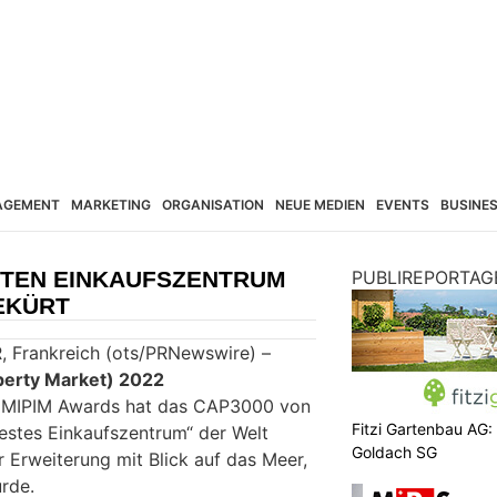
AGEMENT
MARKETING
ORGANISATION
NEUE MEDIEN
EVENTS
BUSINE
STEN EINKAUFSZENTRUM
PUBLIREPORTAG
EKÜRT
Frankreich (ots/PRNewswire) –
perty Market) 2022
en MIPIM Awards hat das CAP3000 von
Fitzi Gartenbau AG:
estes Einkaufszentrum“ der Welt
Goldach SG
 Erweiterung mit Blick auf das Meer,
urde.