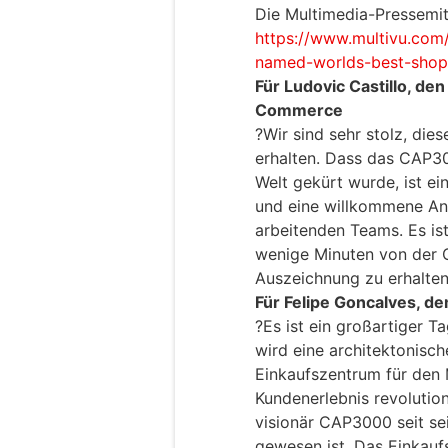
Die Multimedia-Pressemitt
https://www.multivu.com
named-worlds-best-shop
Für Ludovic Castillo, de
Commerce
?Wir sind sehr stolz, die
erhalten. Dass das CAP3
Welt gekürt wurde, ist ei
und eine willkommene Ane
arbeitenden Teams. Es ist
wenige Minuten von der C
Auszeichnung zu erhalten
Für Felipe Goncalves, 
?Es ist ein großartiger T
wird eine architektonisch
Einkaufszentrum für den 
Kundenerlebnis revolution
visionär CAP3000 seit se
gewesen ist. Das Einkaufs