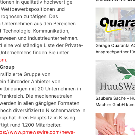
itionen in qualitativ hochwertige
 Wettbewerbspositionen und
rognosen zu tätigen. Das
in Unternehmen aus den Bereichen
 Technologie, Kommunikation,
swesen und Industrieunternehmen.
 eine vollständige Liste der Private-
Garage Quaranta AG
Ansprechpartner fü
 Unternehmens finden Sie unter
com
.
 Group
rsifizierte Gruppe von
in führender Anbieter von
ortbildungen mit 20 Unternehmen in
rankreich. Die medienneutralen
Saubere Sache – 
werden in allen gängigen Formaten
Mächler GmbH kümm
hoch diversifizierte Nischenmärkte in
p hat ihren Hauptsitz in Kissing,
igt rund 1.200 Mitarbeiter.
tps://www.prnewswire.com/news-