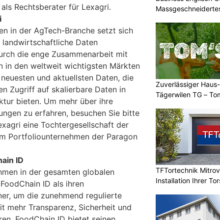
als Rechtsberater für Lexagri.
Massgeschneidertes
i
n in der AgTech-Branche setzt sich
e landwirtschaftliche Daten
urch die enge Zusammenarbeit mit
n in den weltweit wichtigsten Märkten
neuesten und aktuellsten Daten, die
Zuverlässiger Haus-
n Zugriff auf skalierbare Daten in
Tägerwilen TG – To
ktur bieten. Um mehr über ihre
Einsatz
ungen zu erfahren, besuchen Sie bitte
xagri eine Tochtergesellschaft der
 Portfoliounternehmen der Paragon
ain ID
TFTortechnik Mitro
hmen in der gesamten globalen
Installation Ihrer T
 FoodChain ID als ihren
er, um die zunehmend regulierte
it mehr Transparenz, Sicherheit und
ren. FoodChain ID bietet seinen