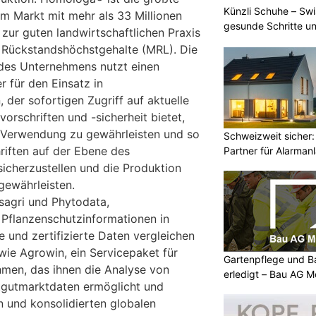
Künzli Schuhe – Swi
m Markt mit mehr als 33 Millionen
gesunde Schritte un
zur guten landwirtschaftlichen Praxis
 Rückstandshöchstgehalte (MRL). Die
es Unternehmens nutzt einen
r für den Einsatz in
 der sofortigen Zugriff auf aktuelle
orschriften und -sicherheit bietet,
Verwendung zu gewährleisten und so
Schweizweit sicher:
riften auf der Ebene des
Partner für Alarman
sicherzustellen und die Produktion
gewährleisten.
sagri und Phytodata,
 Pflanzenschutzinformationen in
te und zertifizierte Daten vergleichen
wie Agrowin, ein Servicepaket für
Gartenpflege und B
men, das ihnen die Analyse von
erledigt – Bau AG M
tgutmarktdaten ermöglicht und
 und konsolidierten globalen