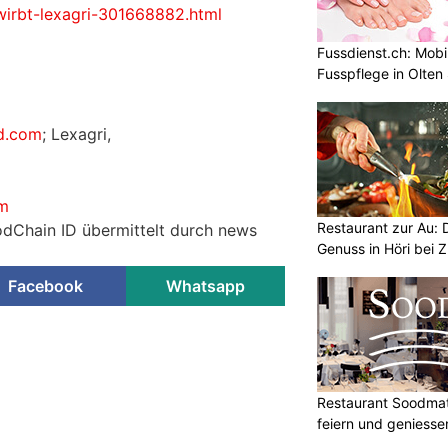
wirbt-lexagri-301668882.html
Fussdienst.ch: Mobi
Fusspflege in Olten
id.com
; Lexagri,
om
Restaurant zur Au: 
odChain ID übermittelt durch news
Genuss in Höri bei Z
Facebook
Whatsapp
Restaurant Soodmatt
feiern und geniesse