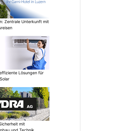
n: Zentrale Unterkunft mit
sreisen
ffiziente Lösungen für
Solar
icherheit mit
unbau und Technik