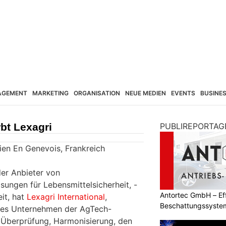
AGEMENT
MARKETING
ORGANISATION
NEUE MEDIEN
EVENTS
BUSINE
bt Lexagri
PUBLIREPORTAG
ulien En Genevois, Frankreich
der Anbieter von
sungen für Lebensmittelsicherheit, -
Antortec GmbH – Eff
eit, hat
Lexagri International
,
Beschattungssystem
des Unternehmen der AgTech-
Bedarf
e Überprüfung, Harmonisierung, den