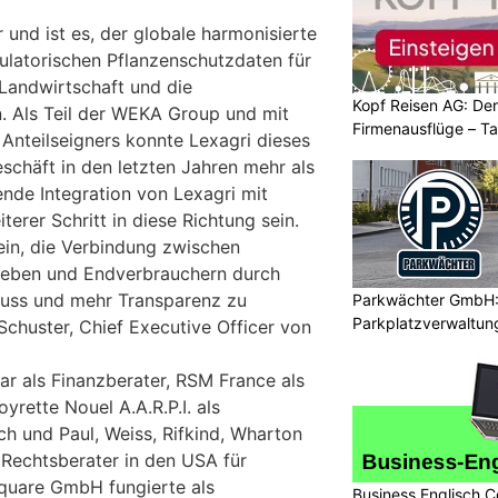
 und ist es, der globale harmonisierte
ulatorischen Pflanzenschutzdaten für
e Landwirtschaft und die
Kopf Reisen AG: Der 
. Als Teil der WEKA Group und mit
Firmenausflüge – T
 Anteilseigners konnte Lexagri dieses
schäft in den letzten Jahren mehr als
nde Integration von Lexagri mit
terer Schritt in diese Richtung sein.
ein, die Verbindung zwischen
rieben und Endverbrauchern durch
luss und mehr Transparenz zu
Parkwächter GmbH: 
Parkplatzverwaltung
 Schuster, Chief Executive Officer von
r als Finanzberater, RSM France als
yrette Nouel A.A.R.P.I. als
ch und Paul, Weiss, Rifkind, Wharton
 Rechtsberater in den USA für
square GmbH fungierte als
Business Englisch C