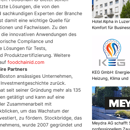
tzte Lösungen, die von den
 sachkundigen Experten der Branche
st damit eine wichtige Quelle für
Hotel Alpha in Luzer
ationen und Fachwissen. Zu den
Komfort für Busines
n die innovativen Anwendungen des
torische Compliance und
 Lösungen für Tests,
d Produktzertifizierung. Weitere
 auf
foodchainid.com
ire Partners
KEG GmbH: Energiee
in Boston ansässiges Unternehmen,
Heizung, Klima und 
e Investmentgeschichte zurück.
hat seit seiner Gründung mehr als 135
nen getätigt und kann auf eine
 der Zusammenarbeit mit
blicken, um das Wachstum der
vestiert, zu fördern. Stockbridge, das
Meydra AG schafft S
rnehmens, wurde 2007 gegründet und
professionellem Za