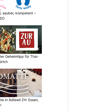
l, sauber, kompetent –
 SO
Der Geheimtipp für Thai-
ürich
e in Adliswil ZH: Essen,
n