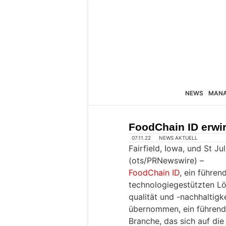
NEWS
MAN
FoodChain ID erwir
07.11.22
NEWS AKTUELL
Fairfield, Iowa, und St J
(ots/PRNewswire) –
FoodChain ID
, ein führen
technologiegestützten Lö
qualität und -nachhaltigk
übernommen, ein führen
Branche, das sich auf di