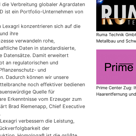
 die Verbreitung globaler Agrardaten
ID ist ein Portfolio-Unternehmen von
 Lexagri konzentrieren sich auf die
und ihre
Ruma Technik GmbH
zesse verwandeln rohe,
Metallbau und Schw
ftliche Daten in standardisierte,
he Datensätze. Damit erweitert
t an regulatorischen und
Pflanzenschutz- und
en. Dadurch können wir unsere
telbranche noch effektiver bedienen
Prime Center Zug: I
rauenswürdige Quelle für
Haarentfernung und
are Erkenntnisse vom Erzeuger zum
klärt Brad Riemenapp, Chief Executive
.
Lexagri verbessern die Leistung,
Rückverfolgbarkeit der
duktion. Homologa® ist die größte