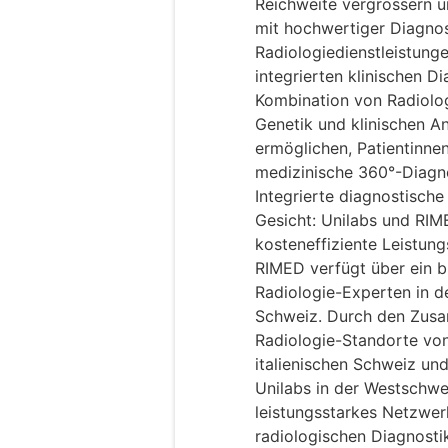
Reichweite vergrössern u
mit hochwertiger Diagnos
Radiologiedienstleistung
integrierten klinischen D
Kombination von Radiologi
Genetik und klinischen A
ermöglichen, Patientinne
medizinische 360°-Diagn
Integrierte diagnostische
Gesicht: Unilabs und RIME
kosteneffiziente Leistun
RIMED verfügt über ein b
Radiologie-Experten in d
Schweiz. Durch den Zusa
Radiologie-Standorte vo
italienischen Schweiz un
Unilabs in der Westschwe
leistungsstarkes Netzwer
radiologischen Diagnosti