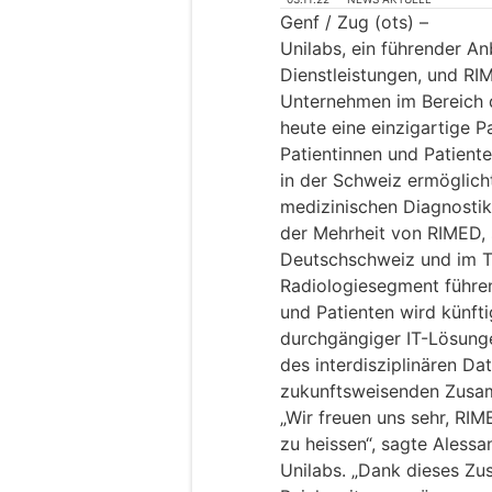
Genf / Zug (ots) –
Unilabs, ein führender An
Dienstleistungen, und RI
Unternehmen im Bereich 
heute eine einzigartige P
Patientinnen und Patient
in der Schweiz ermöglicht
medizinischen Diagnostik
der Mehrheit von RIMED, s
Deutschschweiz und im T
Radiologiesegment führen
und Patienten wird künfti
durchgängiger IT-Lösunge
des interdisziplinären Da
zukunftsweisenden Zusam
„Wir freuen uns sehr, RI
zu heissen“, sagte Alessa
Unilabs. „Dank dieses Z