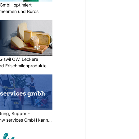
 GmbH optimiert
ernehmen und Büros
 Giswil OW: Leckere
nd Frischmilchprodukte
tung, Support-
 rhw services GmbH kann