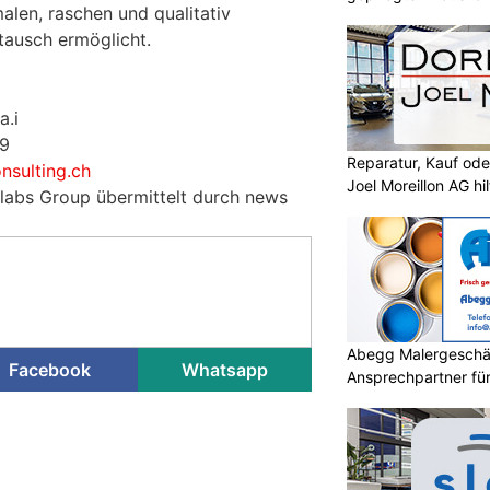
alen, raschen und qualitativ
ausch ermöglicht.
a.i
69
Reparatur, Kauf od
nsulting.ch
Joel Moreillon AG hil
ilabs Group übermittelt durch news
Abegg Malergeschä
Facebook
Whatsapp
Ansprechpartner für 
Malerprojekte in Fla