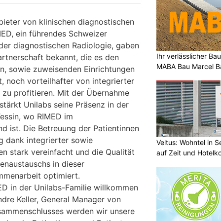
bieter von klinischen diagnostischen
MED, ein führendes Schweizer
der diagnostischen Radiologie, gaben
Ihr verlässlicher B
artnerschaft bekannt, die es den
MABA Bau Marcel Ba
en, sowie zuweisenden Einrichtungen
, noch vorteilhafter von integrierter
 zu profitieren. Mit der Übernahme
tärkt Unilabs seine Präsenz in der
essin, wo RIMED im
d ist. Die Betreuung der Patientinnen
g dank integrierter sowie
Veltus: Wohntel in 
n stark vereinfacht und die Qualität
auf Zeit und Hotelk
tenaustauschs in dieser
menarbeit optimiert.
MED in der Unilabs-Familie willkommen
ndre Keller, General Manager von
usammenschlusses werden wir unsere