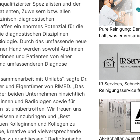
ualifizierter Spezialisten und der
atienten, Zuweisern bzw. allen
izinisch-diagnostischen
ffen ein enormes Potenzial für die
Pure Reinigung: Der
die diagnostischen Disziplinen
hält, was er verspri
Biologie. Durch das umfassende neue
iner Hand werden sowohl Ärztinnen
tinnen und Patienten von einer
 und umfassenderen Diagnose
usammenarbeit mit Unilabs“, sagte Dr.
IR Services, Schnei
der und Eigentümer von RIMED. „Das
Reinigungsservice f
er beiden Unternehmen hinsichtlich
ginnen und Radiologen sowie für
n ist unübertroffen. Wir freuen uns
wissen einzubringen und „Best
euen Kolleginnen und Kollegen zu
e, kreative und vielversprechende
AB-Schaltanlagen G
er zu erschliessen.“ Radiologische