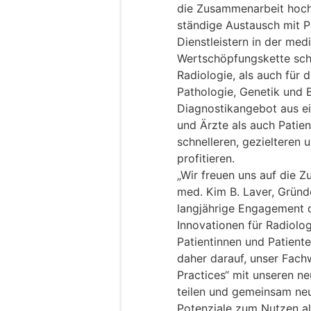
die Zusammenarbeit hochq
ständige Austausch mit P
Dienstleistern in der med
Wertschöpfungskette scha
Radiologie, als auch für 
Pathologie, Genetik und 
Diagnostikangebot aus e
und Ärzte als auch Patien
schnelleren, gezielteren
profitieren.
„Wir freuen uns auf die Z
med. Kim B. Laver, Grün
langjährige Engagement d
Innovationen für Radiolo
Patientinnen und Patiente
daher darauf, unser Fach
Practices“ mit unseren n
teilen und gemeinsam neu
Potenziale zum Nutzen all