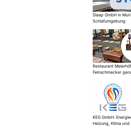
Slaap GmbH in Muri
Schlafumgebung
Restaurant Meierhöfl
Feinschmecker gena
KEG GmbH: Energiee
Heizung, Klima und 