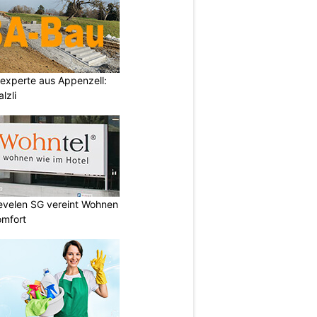
auexperte aus Appenzell:
lzli
Sevelen SG vereint Wohnen
omfort