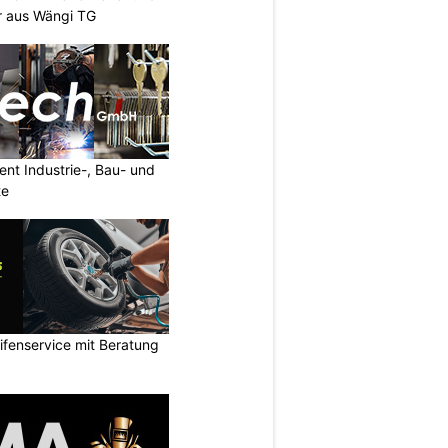
er aus Wängi TG
nt Industrie-, Bau- und
te
ifenservice mit Beratung