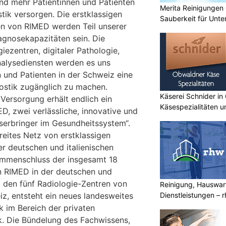
nd mehr Patientinnen und Patienten
Merita Reinigungen
tik versorgen. Die erstklassigen
Sauberkeit für Unt
en von RIMED werden Teil unserer
iagnosekapazitäten sein. Die
ezentren, digitaler Pathologie,
nalysediensten werden es uns
n und Patienten in der Schweiz eine
ostik zugänglich zu machen.
Käserei Schnider in
 Versorgung erhält endlich ein
Käsespezialitäten u
D, zwei verlässliche, innovative und
gserbringer im Gesundheitssystem“.
reites Netz von erstklassigen
er deutschen und italienischen
mmenschluss der insgesamt 18
n RIMED in der deutschen und
d den fünf Radiologie-Zentren von
Reinigung, Hauswar
Dienstleistungen –
iz, entsteht ein neues landesweites
mehr
k im Bereich der privaten
k. Die Bündelung des Fachwissens,