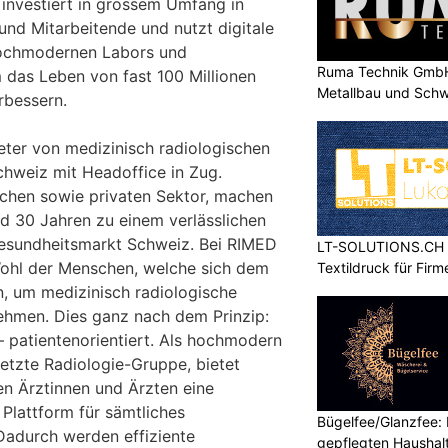
 investiert in grossem Umfang in
und Mitarbeitende und nutzt digitale
hochmodernen Labors und
Ruma Technik GmbH
m das Leben von fast 100 Millionen
Metallbau und Schw
rbessern.
eter von medizinisch radiologischen
chweiz mit Headoffice in Zug.
ichen sowie privaten Sektor, machen
d 30 Jahren zu einem verlässlichen
Gesundheitsmarkt Schweiz. Bei RIMED
LT-SOLUTIONS.CH – 
Wohl der Menschen, welche sich dem
Textildruck für Fir
, um medizinisch radiologische
ehmen. Dies ganz nach dem Prinzip:
 patientenorientiert. Als hochmodern
etzte Radiologie-Gruppe, bietet
n Ärztinnen und Ärzten eine
 Plattform für sämtliches
Bügelfee/Glanzfee: I
 Dadurch werden effiziente
gepflegten Haushal