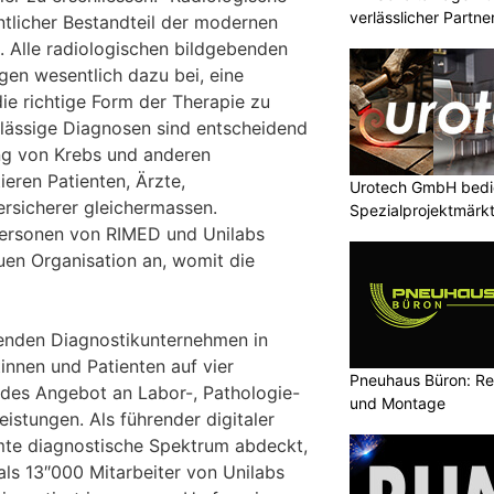
verlässlicher Partn
ntlicher Bestandteil der modernen
. Alle radiologischen bildgebenden
gen wesentlich dazu bei, eine
ie richtige Form der Therapie zu
lässige Diagnosen sind entscheidend
ung von Krebs und anderen
ieren Patienten, Ärzte,
Urotech GmbH bedie
ersicherer gleichermassen.
Spezialprojektmärk
personen von RIMED und Unilabs
uen Organisation an, womit die
hrenden Diagnostikunternehmen in
innen und Patienten auf vier
Pneuhaus Büron: Re
des Angebot an Labor-, Pathologie-
und Montage
istungen. Als führender digitaler
te diagnostische Spektrum abdeckt,
als 13″000 Mitarbeiter von Unilabs