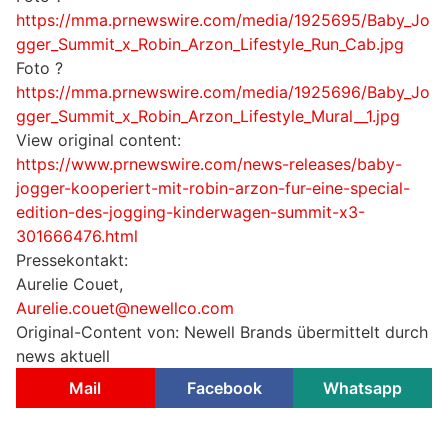
https://mma.prnewswire.com/media/1925695/Baby_Jo
gger_Summit_x_Robin_Arzon_Lifestyle_Run_Cab.jpg
Foto ?
https://mma.prnewswire.com/media/1925696/Baby_Jo
gger_Summit_x_Robin_Arzon_Lifestyle_Mural__1.jpg
View original content:
https://www.prnewswire.com/news-releases/baby-
jogger-kooperiert-mit-robin-arzon-fur-eine-special-
edition-des-jogging-kinderwagen-summit-x3-
301666476.html
Pressekontakt:
Aurelie Couet,
Aurelie.couet@newellco.com
Original-Content von: Newell Brands übermittelt durch
news aktuell
Mail
Facebook
Whatsapp