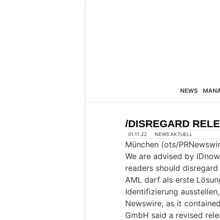
NEWS
MAN
/DISREGARD RELE
01.11.22
NEWS AKTUELL
München (ots/PRNewswir
We are advised by IDnow 
readers should disregard
AML darf als erste Lösung
Identifizierung ausstelle
Newswire, as it containe
GmbH said a revised relea