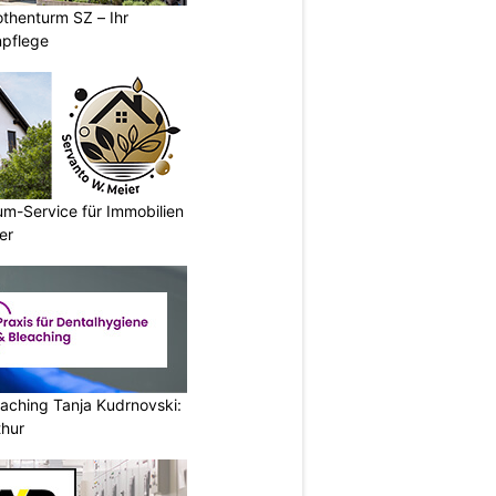
thenturm SZ – Ihr
npflege
um-Service für Immobilien
er
aching Tanja Kudrnovski:
thur