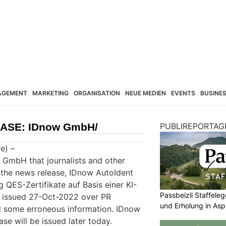
AGEMENT
MARKETING
ORGANISATION
NEUE MEDIEN
EVENTS
BUSINE
ASE: IDnow GmbH/
PUBLIREPORTAG
e) –
GmbH that journalists and other
 the news release, IDnow AutoIdent
 QES-Zertifikate auf Basis einer KI-
Passbeizli Staffeleg
n, issued 27-Oct-2022 over PR
und Erholung in As
d some erroneous information. IDnow
se will be issued later today.