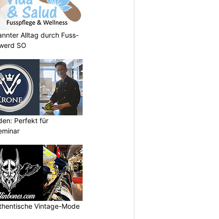
annter Alltag durch Fuss-
nwerd SO
den: Perfekt für
eminar
uthentische Vintage-Mode