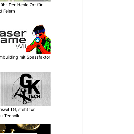
hl: Der ideale Ort für
d Feiern
mbuilding mit Spassfaktor
wil TG, steht für
u-Technik