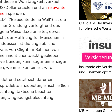
it diesem Wohltätigkeitsverkauf
S-Dollar erzielen und an
relevante
onen
spenden.
 (?Beleuchte deine Welt“) ist die
Claudia Müller Inves
seiner Gründung verfolgt und das
für physische Wert
gene Weise dazu anleitet, etwas
cht der Hoffnung für Menschen in
ddessen ist die unglaubliche
 Fans von Olight im Rahmen von
onen nicht unentdeckt geblieben.
 verbunden, kann sogar ein einziger
insurando.ch: Versi
en, wenn er kombiniert wird.
und Finanzen optim
det und setzt sich dafür ein,
produkte anzubieten, einschließlich
htung, taktische Leuchten,
ten, Umgebungsbeleuchtung,
MB Montagen GmbH: