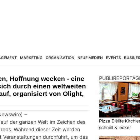
AGEMENT
MARKETING
ORGANISATION
NEUE MEDIEN
EVENTS
BUSINE
en, Hoffnung wecken - eine
PUBLIREPORTAG
ich durch einen weltweiten
uf, organisiert von Olight,
Newswire) –
Pizza D’élite Kirchl
auf der ganzen Welt im Zeichen des
schnell & lecker
rebs. Während dieser Zeit werden
 Veranstaltungen durchführt, um das