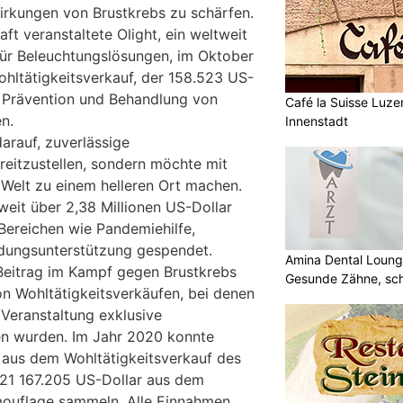
irkungen von Brustkrebs zu schärfen.
aft veranstaltete Olight, ein weltweit
ür Beleuchtungslösungen, im Oktober
hltätigkeitsverkauf, der 158.523 US-
e Prävention und Behandlung von
Café la Suisse Luzer
n.
Innenstadt
 darauf, zuverlässige
eitzustellen, sondern möchte mit
Welt zu einem helleren Ort machen.
weit über 2,38 Millionen US-Dollar
Bereichen wie Pandemiehilfe,
ldungsunterstützung gespendet.
Amina Dental Loung
n Beitrag im Kampf gegen Brustkrebs
Gesunde Zähne, sch
on Wohltätigkeitsverkäufen, bei denen
Lächeln
 Veranstaltung exklusive
n wurden. Im Jahr 2020 konnte
 aus dem Wohltätigkeitsverkauf des
021 167.205 US-Dollar aus dem
mouflage sammeln. Alle Einnahmen