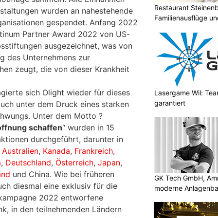
Restaurant Steinenbü
nstaltungen wurden an nahestehende
Familienausflüge un
rganisationen gespendet. Anfang 2022
atinum Partner Award 2022 von US-
sstiftungen ausgezeichnet, was von
ag des Unternehmens zur
en zeugt, die von dieser Krankheit
ierte sich Olight wieder für dieses
Lasergame Wil: Tea
garantiert
uch unter dem Druck eines starken
chwungs. Unter dem Motto ?
offnung schaffen
“ wurden in 15
tionen durchgeführt, darunter in
,
Australien
,
Kanada
,
Frankreich
,
a
,
Deutschland
,
Österreich
,
Japan
,
and
und China. Wie bei früheren
GK Tech GmbH, Amris
ch diesmal eine exklusiv für die
moderne Anlagenba
skampagne 2022 entworfene
nk, in den teilnehmenden Ländern