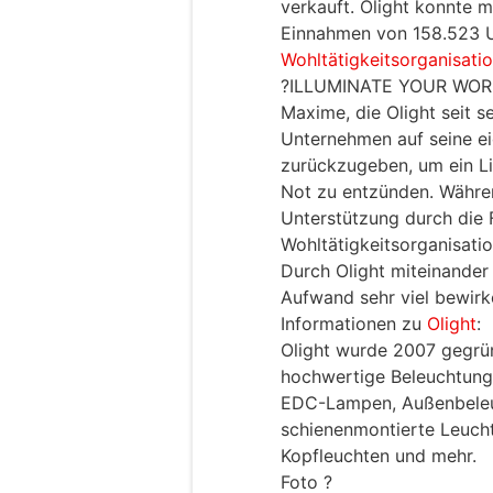
verkauft. Olight konnte m
Einnahmen von 158.523 U
Wohltätigkeitsorganisati
?ILLUMINATE YOUR WORLD“
Maxime, die Olight seit 
Unternehmen auf seine ei
zurückzugeben, um ein Li
Not zu entzünden. Währen
Unterstützung durch die
Wohltätigkeitsorganisati
Durch Olight miteinander
Aufwand sehr viel bewirk
Informationen zu
Olight
:
Olight wurde 2007 gegrün
hochwertige Beleuchtungs
EDC-Lampen, Außenbeleuc
schienenmontierte Leuch
Kopfleuchten und mehr.
Foto ?