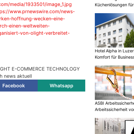
com/media/1933501/image_1.jpg
Küchenlösungen für
tps://www.prnewswire.com/news-
arken-hoffnung-wecken–eine-
rch-einen-weltweiten-
anisiert-von-olight-verbreitet-
Hotel Alpha in Luzer
Komfort für Busines
: OLIGHT E-COMMERCE TECHNOLOGY
h news aktuell
Facebook
Whatsapp
ASBI Arbeitssicher
Arbeitssicherheit vo