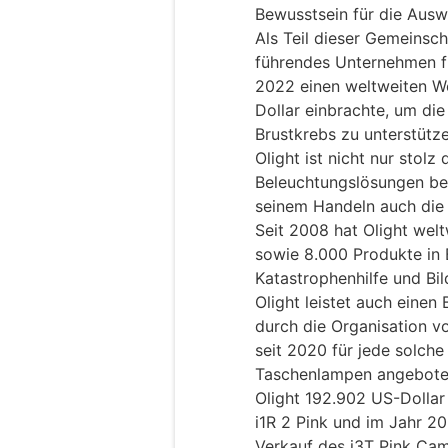
Bewusstsein für die Ausw
Als Teil dieser Gemeinsch
führendes Unternehmen f
2022 einen weltweiten Wo
Dollar einbrachte, um di
Brustkrebs zu unterstütze
Olight ist nicht nur stolz
Beleuchtungslösungen ber
seinem Handeln auch die 
Seit 2008 hat Olight welt
sowie 8.000 Produkte in 
Katastrophenhilfe und Bi
Olight leistet auch eine
durch die Organisation v
seit 2020 für jede solche
Taschenlampen angebote
Olight 192.902 US-Dollar
i1R 2 Pink und im Jahr 2
Verkauf des i3T Pink Ca