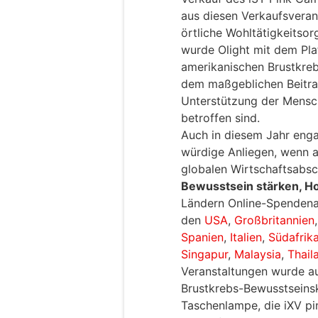
aus diesen Verkaufsvera
örtliche Wohltätigkeitso
wurde Olight mit dem Pl
amerikanischen Brustkreb
dem maßgeblichen Beitr
Unterstützung der Mensch
betroffen sind.
Auch in diesem Jahr engag
würdige Anliegen, wenn a
globalen Wirtschaftsabs
Bewusstsein stärken, H
Ländern Online-Spendenak
den
USA
,
Großbritannien
Spanien
,
Italien
,
Südafrik
Singapur
,
Malaysia
,
Thail
Veranstaltungen wurde au
Brustkrebs-Bewusstsein
Taschenlampe, die iXV pi