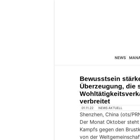
NEWS
MAN
Bewusstsein stärk
Überzeugung, die s
Wohltätigkeitsverka
verbreitet
01.11.22
NEWS AKTUELL
Shenzhen, China (ots/PR
Der Monat Oktober steht 
Kampfs gegen den Brustk
von der Weltgemeinschaft