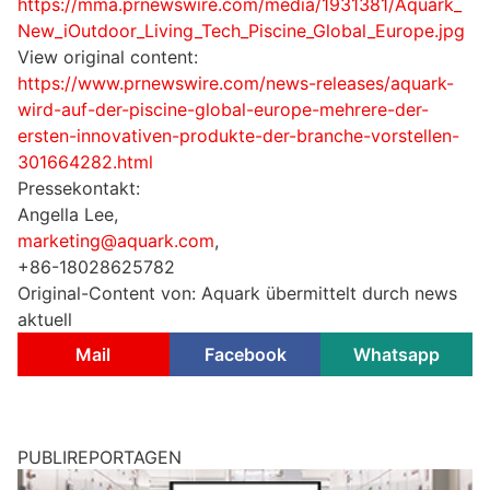
https://mma.prnewswire.com/media/1931381/Aquark_
New_iOutdoor_Living_Tech_Piscine_Global_Europe.jpg
View original content:
https://www.prnewswire.com/news-releases/aquark-
wird-auf-der-piscine-global-europe-mehrere-der-
ersten-innovativen-produkte-der-branche-vorstellen-
301664282.html
Pressekontakt:
Angella Lee,
marketing@aquark.com
,
+86-18028625782
Original-Content von: Aquark übermittelt durch news
aktuell
Mail
Facebook
Whatsapp
PUBLIREPORTAGEN