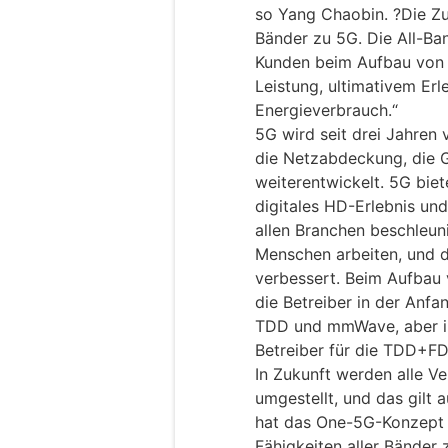
so Yang Chaobin. ?Die Zu
Bänder zu 5G. Die All-Ba
Kunden beim Aufbau von
Leistung, ultimativem Er
Energieverbrauch.“
5G wird seit drei Jahren 
die Netzabdeckung, die G
weiterentwickelt. 5G biet
digitales HD-Erlebnis und
allen Branchen beschleuni
Menschen arbeiten, und di
verbessert. Beim Aufbau 
die Betreiber in der Anf
TDD und mmWave, aber in 
Betreiber für die TDD+F
In Zukunft werden alle V
umgestellt, und das gilt 
hat das One-5G-Konzept 
Fähigkeiten aller Bänder 