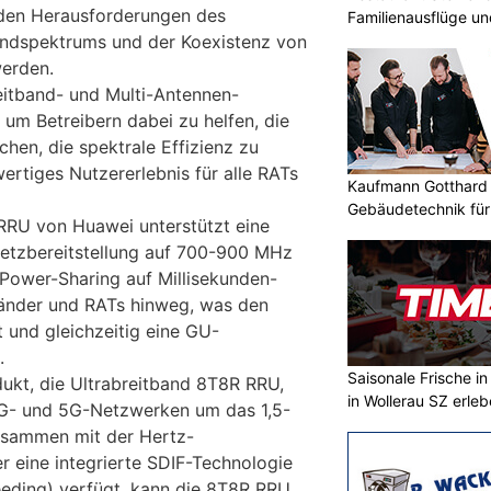
 den Herausforderungen des
Familienausflüge un
ndspektrums und der Koexistenz von
werden.
eitband- und Multi-Antennen-
, um Betreibern dabei zu helfen, die
chen, die spektrale Effizienz zu
ertiges Nutzererlebnis für alle RATs
Kaufmann Gotthard 
Gebäudetechnik für
RRU von Huawei unterstützt eine
Kunden
Netzbereitstellung auf 700-900 MHz
 Power-Sharing auf Millisekunden-
Bänder und RATs hinweg, was den
 und gleichzeitig eine GU-
.
Saisonale Frische i
ukt, die Ultrabreitband 8T8R RRU,
in Wollerau SZ erle
4G- und 5G-Netzwerken um das 1,5-
usammen mit der Hertz-
r eine integrierte SDIF-Technologie
Feeding) verfügt, kann die 8T8R RRU