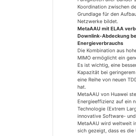
Koordination zwischen d
Grundlage für den Aufbau
Netzwerke bildet.
MetaAAU mit ELAA verbe
Downlink-Abdeckung bei
Energieverbrauchs
Die Kombination aus hoh
MIMO ermöglicht ein gene
Es ist wichtig, eine bes
Kapazität bei geringerem
eine Reihe von neuen TD
hat.
MetaAAU von Huawei stei
Energieeffizienz auf ein
Technologie (Extrem Larg
innovative Software- und
MetaAAU wird weltweit i
sich gezeigt, dass es di