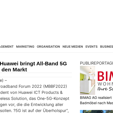
AGEMENT
MARKETING
ORGANISATION
NEUE MEDIEN
EVENTS
BUSINE
Huawei bringt All-Band 5G
PUBLIREPORTAG
f den Markt
e) –
Broadband Forum 2022 (MBBF2022)
sident von Huawei ICT Products &
BIMAG AG realisier
reless Solution, das One-5G-Konzept
Badmöbel nach Ma
en vor, die die Entwicklung aller
sollen. ?5G ist auf der Überholspur“,