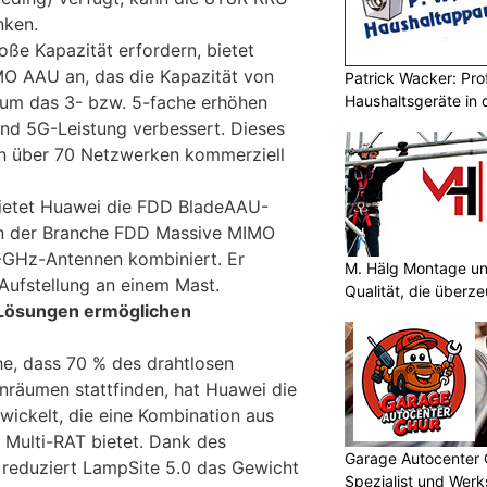
nken.
roße Kapazität erfordern, bietet
O AAU an, das die Kapazität von
Patrick Wacker: Prof
Haushaltsgeräte in 
um das 3- bzw. 5-fache erhöhen
nd 5G-Leistung verbessert. Dieses
in über 70 Netzwerken kommerziell
bietet Huawei die FDD BladeAAU-
 in der Branche FDD Massive MIMO
GHz-Antennen kombiniert. Er
M. Hälg Montage u
 Aufstellung an einem Mast.
Qualität, die überze
 Lösungen ermöglichen
he, dass 70 % des drahtlosen
nräumen stattfinden, hat Huawei die
ickelt, die eine Kombination aus
ulti-RAT bietet. Dank des
Garage Autocenter 
 reduziert LampSite 5.0 das Gewicht
Spezialist und Werk