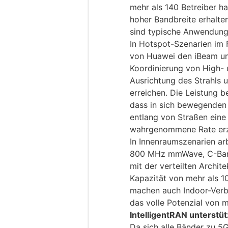
mehr als 140 Betreiber 
hoher Bandbreite erhalte
sind typische Anwendung
In Hotspot-Szenarien im
von Huawei den iBeam und
Koordinierung von High-
Ausrichtung des Strahls 
erreichen. Die Leistung be
dass in sich bewegenden
entlang von Straßen eine
wahrgenommene Rate erzi
In Innenraumszenarien ar
800 MHz mmWave, C-Band
mit der verteilten Archit
Kapazität von mehr als 1
machen auch Indoor-Verb
das volle Potenzial von
IntelligentRAN unterstü
Da sich alle Bänder zu 5G