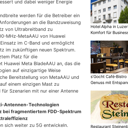
essert und dabei weniger Energie
ndbreite werden für die Betreiber ein
 Anforderungen an die Bandzuweisung
Hotel Alpha in Luzer
tz von Ultrabreitband zu
Komfort für Busines
 800-MHz-MetaAAU von Huawei
n Einsatz im C-Band und ermöglicht
atz im zukünftigen neuen Spektrum.
tem Platz für die
tet Huawei Meta BladeAAU an, das die
gien auf einzigartige Weise
s’Gocht Café‑Bistro
ache Bereitstellung von MetaAAU und
Genuss mit Entspa
auf einem einzigen Mast zu
 für Szenarien mit nur einer Antenne
lti-Antennen-Technologien
tz bei fragmentiertem FDD-Spektrum
traleffizienz
 sich weiter zu 5G entwickeln.
Restaurant Steinenbü