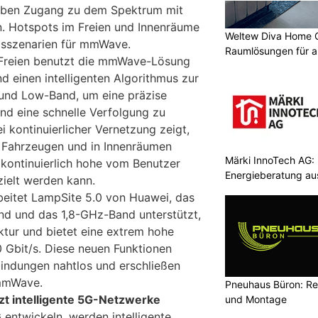
haben Zugang zu dem Spektrum mit
n. Hotspots im Freien und Innenräume
Weltew Diva Home 
sszenarien für mmWave.
Raumlösungen für a
 Freien benutzt die mmWave-Lösung
 einen intelligenten Algorithmus zur
 und Low-Band, um eine präzise
und eine schnelle Verfolgung zu
i kontinuierlicher Vernetzung zeigt,
 Fahrzeugen und in Innenräumen
Märki InnoTech AG: 
 kontinuierlich hohe vom Benutzer
Energieberatung au
elt werden kann.
beitet LampSite 5.0 von Huawei, das
 und das 1,8-GHz-Band unterstützt,
ektur und bietet eine extrem hohe
0 Gbit/s. Diese neuen Funktionen
indungen nahtlos und erschließen
 mmWave.
Pneuhaus Büron: Re
tzt intelligente 5G-Netzwerke
und Montage
 entwickeln, werden intelligente