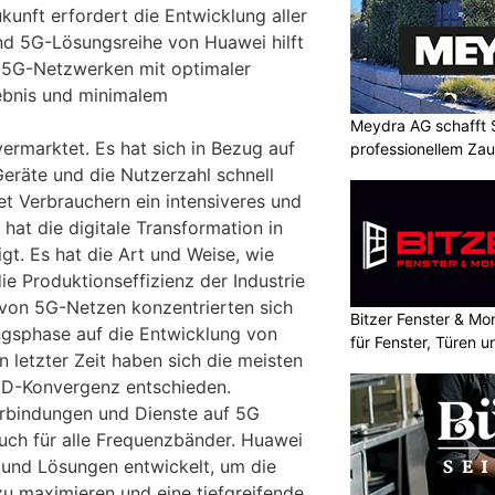
kunft erfordert die Entwicklung aller
nd 5G-Lösungsreihe von Huawei hilft
 5G-Netzwerken mit optimaler
lebnis und minimalem
Meydra AG schafft S
vermarktet. Es hat sich in Bezug auf
professionellem Za
eräte und die Nutzerzahl schnell
et Verbrauchern ein intensiveres und
 hat die digitale Transformation in
gt. Es hat die Art und Weise, wie
e Produktionseffizienz der Industrie
von 5G-Netzen konzentrierten sich
Bitzer Fenster & M
angsphase auf die Entwicklung von
für Fenster, Türen 
letzter Zeit haben sich die meisten
DD-Konvergenz entschieden.
erbindungen und Dienste auf 5G
auch für alle Frequenzbänder. Huawei
und Lösungen entwickelt, um die
zu maximieren und eine tiefgreifende