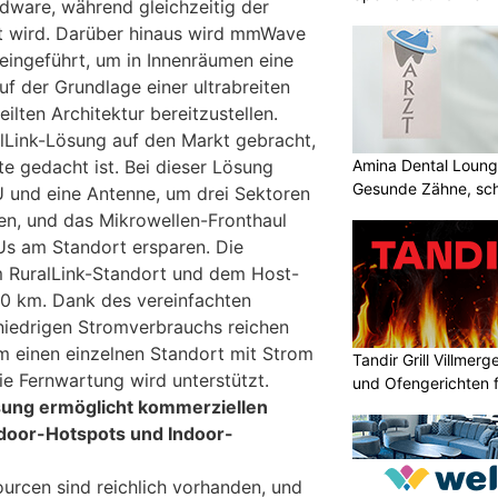
dware, während gleichzeitig der
t wird. Darüber hinaus wird mmWave
eingeführt, um in Innenräumen eine
uf der Grundlage einer ultrabreiten
ilten Architektur bereitzustellen.
lLink-Lösung auf den Markt gebracht,
Amina Dental Loung
e gedacht ist. Bei dieser Lösung
Gesunde Zähne, sch
 und eine Antenne, um drei Sektoren
Lächeln
en, und das Mikrowellen-Fronthaul
Us am Standort ersparen. Die
 RuralLink-Standort und dem Host-
20 km. Dank des vereinfachten
niedrigen Stromverbrauchs reichen
m einen einzelnen Standort mit Strom
Tandir Grill Villmerge
ie Fernwartung wird unterstützt.
und Ofengerichten fr
ung ermöglicht kommerziellen
oor-Hotspots und Indoor-
cen sind reichlich vorhanden, und