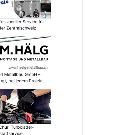
essioneller Service für
der Zentralschweiz
nd Metallbau GmbH –
ugt, bei jedem Projekt
Chur: Turbolader-
stattservice