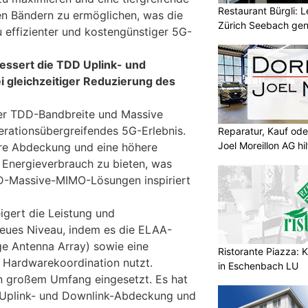
Restaurant Bürgli: 
en Bändern zu ermöglichen, was die
Zürich Seebach gen
 effizienter und kostengünstiger 5G-
ssert die TDD Uplink- und
 gleichzeitiger Reduzierung des
er TDD-Bandbreite und Massive
rationsübergreifendes 5G-Erlebnis.
Reparatur, Kauf od
Joel Moreillon AG hil
sere Abdeckung und eine höhere
 Energieverbrauch zu bieten, was
D-Massive-MIMO-Lösungen inspiriert
gert die Leistung und
 neues Niveau, indem es die ELAA-
e Antenna Array) sowie eine
Ristorante Piazza: K
 Hardwarekoordination nutzt.
in Eschenbach LU
n großem Umfang eingesetzt. Es hat
e Uplink- und Downlink-Abdeckung und