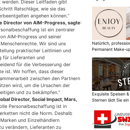
t werden. Dieser Leitfaden gibt
chritt Ratschläge, wie sie das
rbeentgelten angehen können.“
ve Director von AIM-Progress, sagte
:
sonalbeschaffung ist ein zentraler
von AIM-Progress und seiner
Natürlich, professio
r Menschenrechte. Wir sind uns
Permanent Make-u
tellung praktischer Leitlinien und
 für Lieferanten und
heidend für die Verbesserung der
te ist. Wir hoffen, dass dieser
usammenarbeit zwischen den Partnern
tützen wird, um die Ursachen der
eitigen und zu bekämpfen.“
Exquisite Speisen &
lobal Director, Social Impact, Mars,
Sternen lädt Sie ein
lle Personalbeschaffung ist in
erketten nicht die Norm. Deshalb
 Marken und Einzelhändlern
 verändern, Lieferanten zu