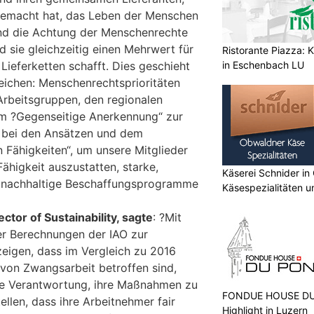
 gemacht hat, das Leben der Menschen
und die Achtung der Menschenrechte
 sie gleichzeitig einen Mehrwert für
Ristorante Piazza: K
in Eschenbach LU
 Lieferketten schafft. Dies geschieht
reichen: Menschenrechtsprioritäten
rbeitsgruppen, den regionalen
om ?Gegenseitige Anerkennung“ zur
 bei den Ansätzen und dem
 Fähigkeiten“, um unsere Mitglieder
ähigkeit auszustatten, starke,
Käserei Schnider in
 nachhaltige Beschaffungsprogramme
Käsespezialitäten u
ctor of Sustainability, sagte
: ?Mit
er Berechnungen der IAO zur
zeigen, dass im Vergleich zu 2016
von Zwangsarbeit betroffen sind,
die Verantwortung, ihre Maßnahmen zu
FONDUE HOUSE DU 
ellen, dass ihre Arbeitnehmer fair
Highlight in Luzern