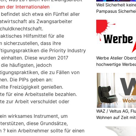
Weil Sicherheit kei
n der Internationalen
Pampasus Sicherhe
befindet sich etwa ein Fünftel aller
atwirtschaft als Zwangsarbeiter
chuldknechtschaft.
aktisches Hilfsmittel für alle
sicherzustellen, dass ihre
tigungspraktiken die Priority Industry
F einhalten. Diese wurden 2017
Werbe Atelier Oberd
hochwertige Werbea
 die häufigsten, jedoch
igungspraktiken, die zu Fällen von
en. Die PIPs geben an:
llte Freizügigkeit genießen.
te für eine Arbeitsstelle bezahlen.
te zur Arbeit verschuldet oder
WAZ / Veltus AG, Fl
 ein wirksames Instrument, um
Wohnen auf Zeit mit 
erstützen, diese Grundsätze,
 ? kein Arbeitnehmer sollte für einen