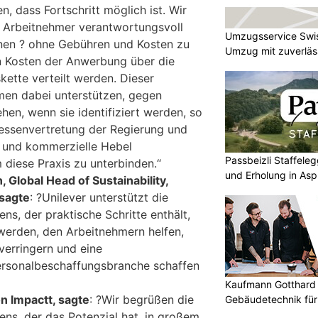
n, dass Fortschritt möglich ist. Wir
e Arbeitnehmer verantwortungsvoll
Umzugsservice Swi
en ? ohne Gebühren und Kosten zu
Umzug mit zuverläss
n Kosten der Anwerbung über die
tte verteilt werden. Dieser
men dabei unterstützen, gegen
en, wenn sie identifiziert werden, so
eressenvertretung der Regierung und
n und kommerzielle Hebel
Passbeizli Staffeleg
 diese Praxis zu unterbinden.“
und Erholung in As
Global Head of Sustainability,
 sagte
: ?Unilever unterstützt die
ens, der praktische Schritte enthält,
werden, den Arbeitnehmern helfen,
verringern und eine
ersonalbeschaffungsbranche schaffen
Kaufmann Gotthard 
n Impactt, sagte
: ?Wir begrüßen die
Gebäudetechnik für
Kunden
ens, der das Potenzial hat, in großem