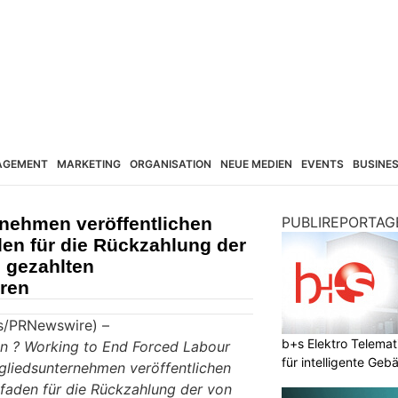
AGEMENT
MARKETING
ORGANISATION
NEUE MEDIEN
EVENTS
BUSINE
nehmen veröffentlichen
PUBLIREPORTAG
den für die Rückzahlung der
 gezahlten
ren
s/PRNewswire) –
b+s Elektro Telemat
on ? Working to End Forced Labour
für intelligente Geb
gliedsunternehmen veröffentlichen
itfaden für die Rückzahlung der von