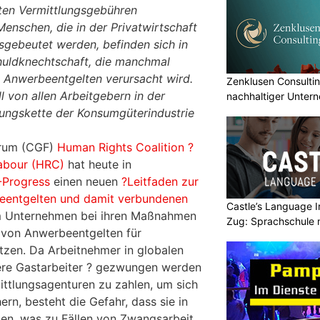
ten Vermittlungsgebühren
 Menschen, die in der Privatwirtschaft
sgebeutet werden, befinden sich in
chuldknechtschaft, die manchmal
 Anwerbeentgelten verursacht wird.
Zenklusen Consultin
l von allen Arbeitgebern in der
nachhaltiger Unter
ngskette der Konsumgüterindustrie
rum (CGF)
Human Rights Coalition ?
abour (HRC)
hat heute in
-Progress
einen neuen
?Leitfaden zur
eentgelten und damit verbundenen
Castle’s Language In
um Unternehmen bei ihren Maßnahmen
Zug: Sprachschule 
von Anwerbeentgelten für
tzen. Da Arbeitnehmer in globalen
dere Gastarbeiter ? gezwungen werden
ittlungsagenturen zu zahlen, um sich
ern, besteht die Gefahr, dass sie in
en, was zu Fällen von Zwangsarbeit