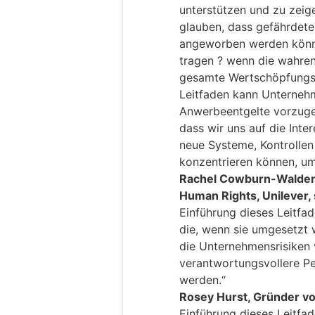
unterstützen und zu zeige
glauben, dass gefährdet
angeworben werden könn
tragen ? wenn die wahre
gesamte Wertschöpfungske
Leitfaden kann Unterneh
Anwerbeentgelte vorzugeh
dass wir uns auf die Int
neue Systeme, Kontrolle
konzentrieren können, um
Rachel Cowburn-Walden, 
Human Rights, Unilever,
Einführung dieses Leitfad
die, wenn sie umgesetzt 
die Unternehmensrisiken 
verantwortungsvollere P
werden.“
Rosey Hurst, Gründer vo
Einführung dieses Leitfad