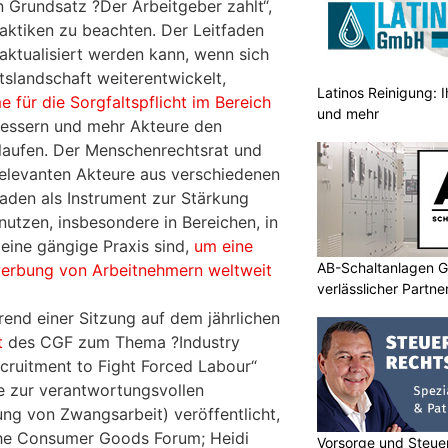
 Grundsatz ?Der Arbeitgeber zahlt“,
raktiken zu beachten. Der Leitfaden
r aktualisiert werden kann, wenn sich
tslandschaft weiterentwickelt,
Latinos Reinigung: I
 für die Sorgfaltspflicht im Bereich
und mehr
essern und mehr Akteure den
laufen. Der Menschenrechtsrat und
relevanten Akteure aus verschiedenen
faden als Instrument zur Stärkung
utzen, insbesondere in Bereichen, in
eine gängige Praxis sind,
um eine
AB-Schaltanlagen G
erbung von Arbeitnehmern weltweit
verlässlicher Partn
end einer Sitzung auf dem jährlichen
t
des CGF zum Thema ?Industry
cruitment to Fight Forced Labour“
e zur verantwortungsvollen
g von Zwangsarbeit) veröffentlicht,
The Consumer Goods Forum; Heidi
Vorsorge und Steuer