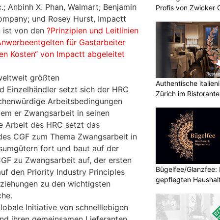
nc.; Anbinh X. Phan, Walmart; Benjamin
Profis von Zwicker 
ompany; und Rosey Hurst, Impactt
n ist von den
?Prinzipien und Leitlinien
Anwerbeentgelten für Gastarbeiter
n Kosten“ von Impactt abgeleitet
 weltweit größten
Authentische italien
d Einzelhändler setzt sich der HRC
Zürich im Ristorante
schenwürdige Arbeitsbedingungen
dem er Zwangsarbeit in seinen
ie Arbeit des HRC setzt das
 des CGF zum Thema Zwangsarbeit in
sumgütern fort und baut auf der
CGF zu Zwangsarbeit auf, der ersten
Bügelfee/Glanzfee: I
auf den Priority Industry Principles
gepflegten Haushal
ziehungen zu den wichtigsten
che.
bale Initiative von schnelllebigen
nd ihren gemeinsamen Lieferanten,