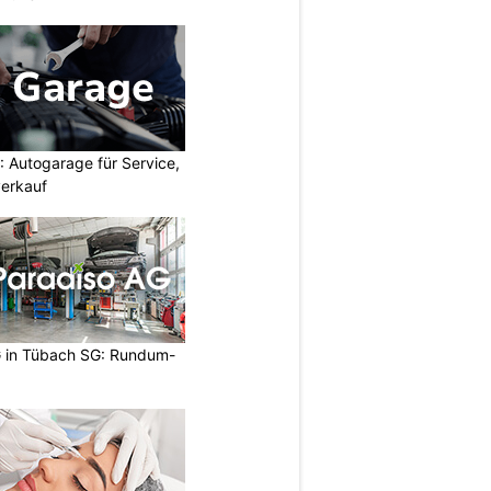
 Autogarage für Service,
erkauf
 in Tübach SG: Rundum-