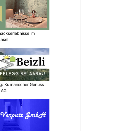
mackserlebnisse im
Basel
g: Kulinarischer Genuss
p AG