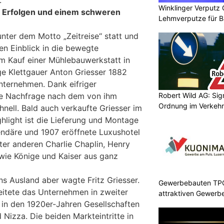
Winklinger Verputz
 Erfolgen und einem schweren
Lehmverputze für B
unter dem Motto „Zeitreise“ statt und
n Einblick in die bewegte
m Kauf einer Mühlebauwerkstatt in
ge Klettgauer Anton Griesser 1882
nternehmen. Dank eifriger
die Nachfrage nach dem von ihm
Robert Wild AG: Sig
Ordnung im Verkehr
hnell. Bald auch verkaufte Griesser im
ghlight ist die Lieferung und Montage
gendäre und 1907 eröffnete Luxushotel
nter anderen Charlie Chaplin, Henry
owie Könige und Kaiser aus ganz
ins Ausland aber wagte Fritz Griesser.
Gewerbebauten TPC 
eitete das Unternehmen in zweiter
attraktiven Gewerb
 in den 1920er-Jahren Gesellschaften
Nizza. Die beiden Markteintritte in