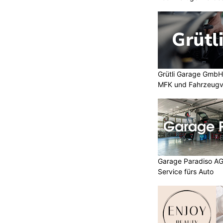
Grütli Garage GmbH:
MFK und Fahrzeugv
Garage Paradiso AG
Service fürs Auto