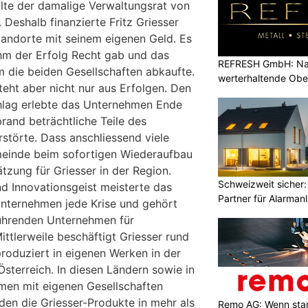
llte der damalige Verwaltungsrat von
. Deshalb finanzierte Fritz Griesser
andorte mit seinem eigenen Geld. Es
ihm der Erfolg Recht gab und das
REFRESH GmbH: Nac
 die beiden Gesellschaften abkaufte.
werterhaltende Obe
teht aber nicht nur aus Erfolgen. Den
hlag erlebte das Unternehmen Ende
rand beträchtliche Teile des
rstörte. Dass anschliessend viele
einde beim sofortigen Wiederaufbau
ätzung für Griesser in der Region.
Schweizweit sicher:
d Innovationsgeist meisterte das
Partner für Alarman
nunternehmen jede Krise und gehört
führenden Unternehmen für
ttlerweile beschäftigt Griesser rund
roduziert in eigenen Werken in der
sterreich. In diesen Ländern sowie in
men mit eigenen Gesellschaften
den die Griesser-Produkte in mehr als
Remo AG: Wenn star