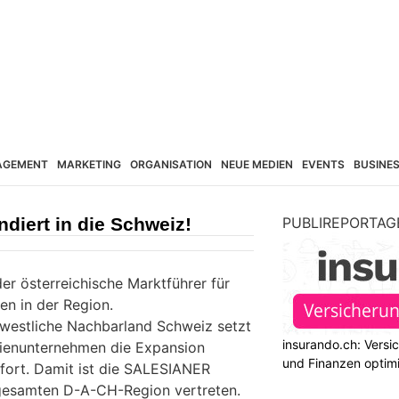
AGEMENT
MARKETING
ORGANISATION
NEUE MEDIEN
EVENTS
BUSINE
iert in die Schweiz!
PUBLIREPORTAG
der österreichische Marktführer für
den in der Region.
s westliche Nachbarland Schweiz setzt
insurando.ch: Versi
lienunternehmen die Expansion
und Finanzen optim
 fort. Damit ist die SALESIANER
 gesamten D-A-CH-Region vertreten.