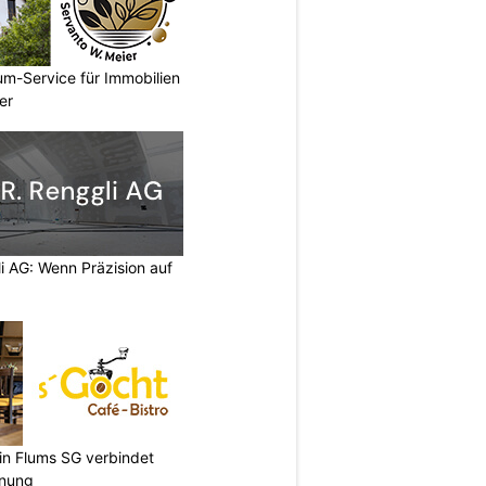
um-Service für Immobilien
er
li AG: Wenn Präzision auf
 in Flums SG verbindet
nnung