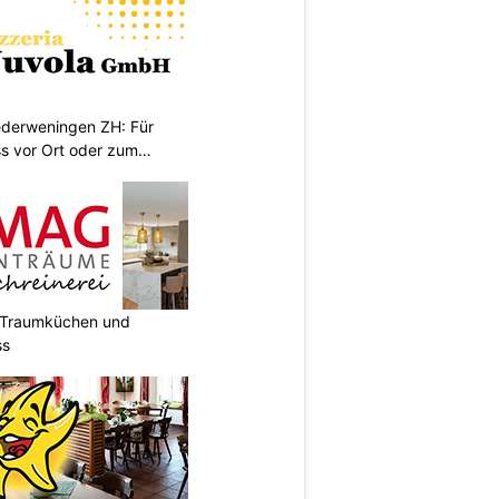
iederweningen ZH: Für
s vor Ort oder zum
t Traumküchen und
ss