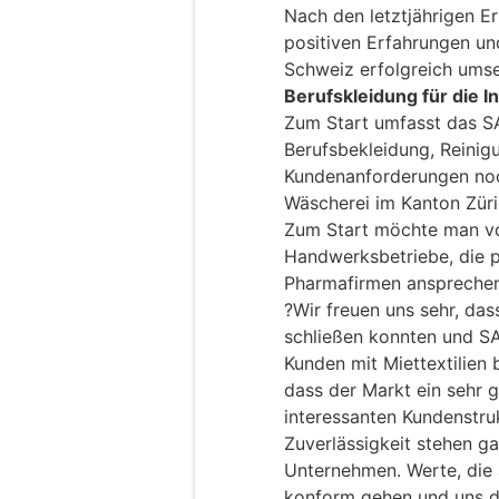
Nach den letztjährigen E
positiven Erfahrungen un
Schweiz erfolgreich umse
Berufskleidung für die I
Zum Start umfasst das S
Berufsbekleidung, Reinig
Kundenanforderungen noc
Wäscherei im Kanton Zür
Zum Start möchte man vo
Handwerksbetriebe, die p
Pharmafirmen ansprechen
?Wir freuen uns sehr, da
schließen konnten und S
Kunden mit Miettextilien 
dass der Markt ein sehr 
interessanten Kundenstruk
Zuverlässigkeit stehen g
Unternehmen. Werte, die
konform gehen und uns da