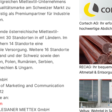
folgreichen Miettextil-Unternehmens
ualitätsmarke am Schweizer Markt zu
istig als Premiumpartner für Industrie
n.
Cortech AG: Ihr erfo
hochwertige Abdich
nde österreichische Miettextil-
t 30 Standorten in elf Ländern. Im
hern 14 Standorte eine
le Versorgung. Weitere 16 Standorte
land und der Schweiz sowie den
, Polen, Rumänien, Serbien,
RECAG: Ihr bequemer
hechien & Ungarn.
Altmetall & Entsorg
GmbH
 of Marketing and Communication
12
e an:
om
SALESIANER MIETTEX GmbH
Veltus: Wohntel in 