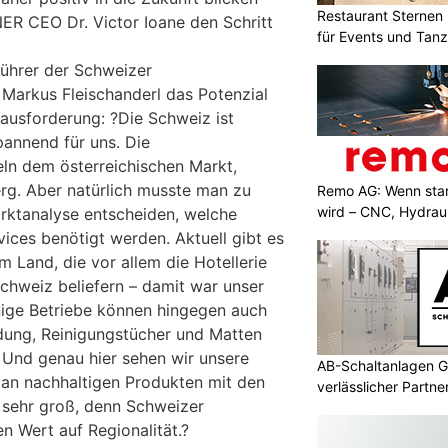
Restaurant Sternen 
NER CEO Dr. Victor Ioane den Schritt
für Events und Tan
führer der Schweizer
 Markus Fleischanderl das Potenzial
rausforderung: ?Die Schweiz ist
pannend für uns. Die
ln dem österreichischen Markt,
erg. Aber natürlich musste man zu
Remo AG: Wenn star
wird – CNC, Hydrau
arktanalyse entscheiden, welche
ices benötigt werden. Aktuell gibt es
m Land, die vor allem die Hotellerie
chweiz beliefern – damit war unser
nige Betriebe können hingegen auch
dung, Reinigungstücher und Matten
 Und genau hier sehen wir unsere
AB-Schaltanlagen G
an nachhaltigen Produkten mit den
verlässlicher Partn
 sehr groß, denn Schweizer
 Wert auf Regionalität.?