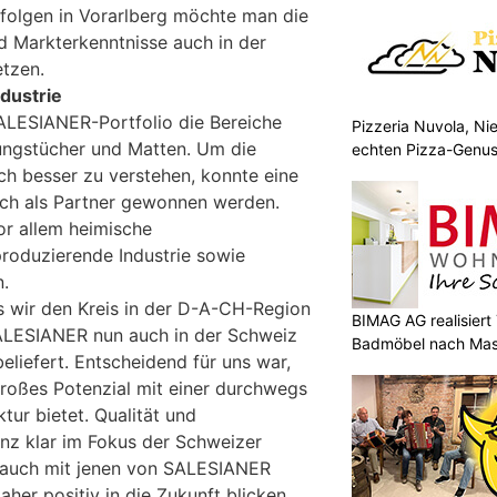
rfolgen in Vorarlberg möchte man die
d Markterkenntnisse auch in der
tzen.
ndustrie
ALESIANER-Portfolio die Bereiche
Pizzeria Nuvola, N
ungstücher und Matten. Um die
echten Pizza-Genus
Mitnehmen
h besser zu verstehen, konnte eine
ich als Partner gewonnen werden.
r allem heimische
roduzierende Industrie sowie
.
ss wir den Kreis in der D-A-CH-Region
BIMAG AG realisier
ALESIANER nun auch in der Schweiz
Badmöbel nach Ma
beliefert. Entscheidend für uns war,
großes Potenzial mit einer durchwegs
tur bietet. Qualität und
anz klar im Fokus der Schweizer
 auch mit jenen von SALESIANER
her positiv in die Zukunft blicken