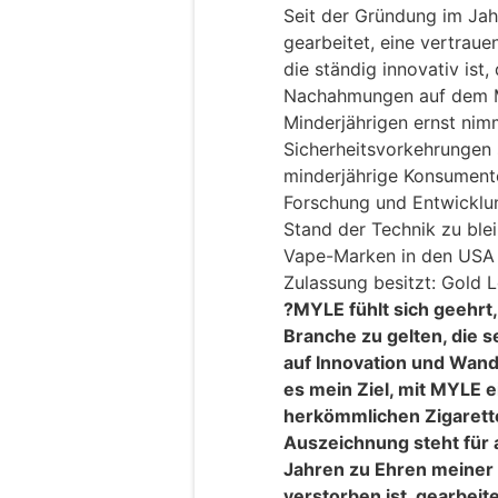
Seit der Gründung im Jah
gearbeitet, eine vertrau
die ständig innovativ ist,
Nachahmungen auf dem Ma
Minderjährigen ernst nim
Sicherheitsvorkehrungen
minderjährige Konsumente
Forschung und Entwicklun
Stand der Technik zu ble
Vape-Marken in den USA
Zulassung besitzt: Gold 
?MYLE fühlt sich geehrt,
Branche zu gelten, die s
auf Innovation und Wande
es mein Ziel, mit MYLE e
herkömmlichen Zigarette
Auszeichnung steht für al
Jahren zu Ehren meiner 
verstorben ist, gearbeite