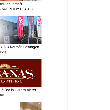
nell, dauerhaft –
p bei ENJOY BEAUTY
ik AG: Retrofit-Lösungen
äude
& Bar in Luzern bietet
che