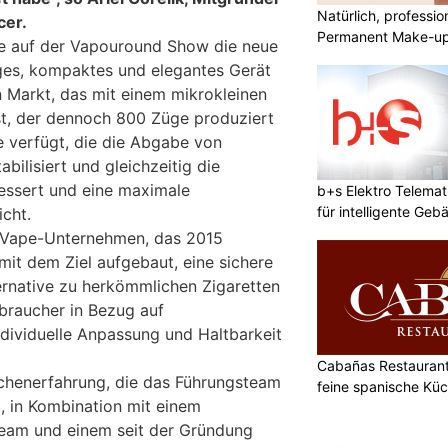
Natürlich, professio
cer.
Permanent Make-u
he auf der Vapouround Show die neue
ges, kompaktes und elegantes Gerät
en Markt, das mit einem mikrokleinen
st, der dennoch 800 Züge produziert
 verfügt, die die Abgabe von
ilisiert und gleichzeitig die
essert und eine maximale
b+s Elektro Telemat
für intelligente Geb
cht.
 Vape-Unternehmen, das 2015
it dem Ziel aufgebaut, eine sichere
rnative zu herkömmlichen Zigaretten
rbraucher in Bezug auf
ndividuelle Anpassung und Haltbarkeit
Cabañas Restaurant 
chenerfahrung, die das Führungsteam
feine spanische Kü
 in Kombination mit einem
team und einem seit der Gründung