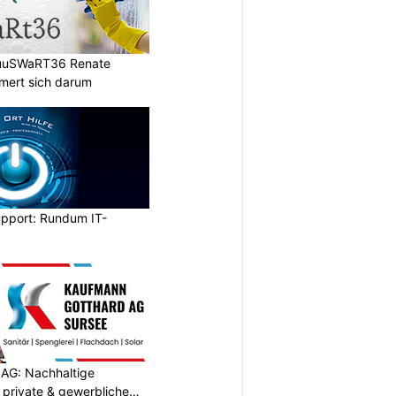
HuuSWaRT36 Renate
ert sich darum
upport: Rundum IT-
AG: Nachhaltige
 private & gewerbliche