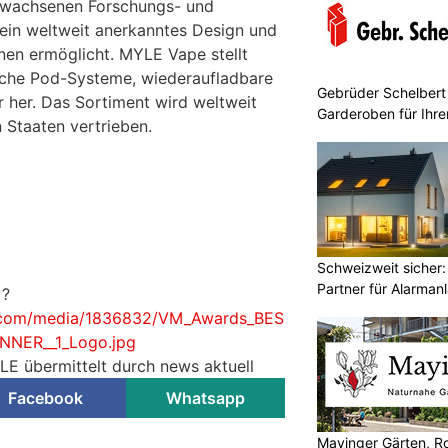
ewachsenen Forschungs- und
ein weltweit anerkanntes Design und
nen ermöglicht. MYLE Vape stellt
iche Pod-Systeme, wiederaufladbare
Gebrüder Schelbert
her. Das Sortiment wird weltweit
Garderoben für Ihr
 Staaten vertrieben.
Schweizweit sicher:
Partner für Alarman
?
e.com/media/1836832/VM_Awards_BES
NER__1_Logo.jpg
LE übermittelt durch news aktuell
Facebook
Whatsapp
Mayinger Gärten, Ro