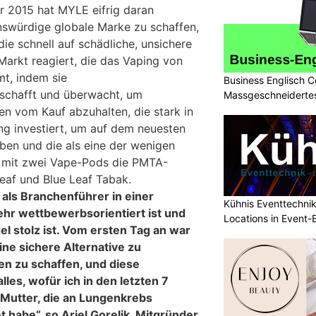
r 2015 hat MYLE eifrig daran
enswürdige globale Marke zu schaffen,
 die schnell auf schädliche, unsichere
rkt reagiert, die das Vaping von
mt, indem sie
Business Englisch C
 schafft und überwacht, um
Massgeschneidertes
n vom Kauf abzuhalten, die stark in
g investiert, um auf dem neuesten
iben und die als eine der wenigen
 mit zwei Vape-Pods die PMTA-
Leaf und Blue Leaf Tabak.
 als Branchenführer in einer
Kühnis Eventtechni
ehr wettbewerbsorientiert ist und
Locations in Event
l stolz ist. Vom ersten Tag an war
ine sichere Alternative zu
n zu schaffen, und diese
les, wofür ich in den letzten 7
Mutter, die an Lungenkrebs
t habe“, so Ariel Gorelik, Mitgründer