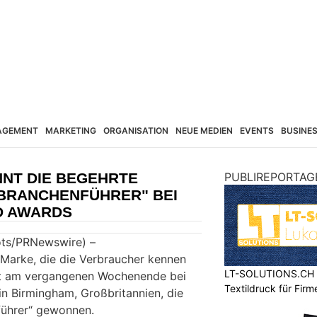
AGEMENT
MARKETING
ORGANISATION
NEUE MEDIEN
EVENTS
BUSINE
NNT DIE BEGEHRTE
PUBLIREPORTAG
BRANCHENFÜHRER" BEI
D AWARDS
ots/PRNewswire) –
Marke, die die Verbraucher kennen
LT-SOLUTIONS.CH – 
hat am vergangenen Wochenende bei
Textildruck für Fir
n Birmingham, Großbritannien, die
ührer“ gewonnen.