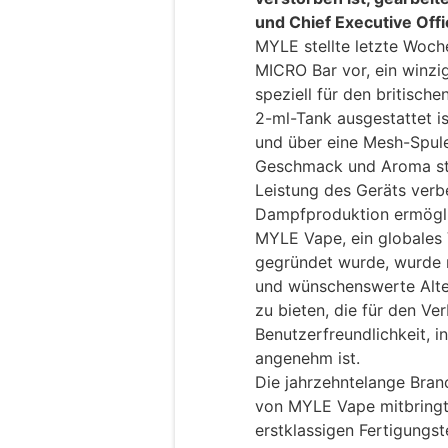
und Chief Executive Offi
MYLE stellte letzte Woc
MICRO Bar vor, ein winzi
speziell für den britisch
2-ml-Tank ausgestattet i
und über eine Mesh-Spule
Geschmack und Aroma stab
Leistung des Geräts verb
Dampfproduktion ermögli
MYLE Vape, ein globales
gegründet wurde, wurde m
und wünschenswerte Alte
zu bieten, die für den Ve
Benutzerfreundlichkeit, i
angenehm ist.
Die jahrzehntelange Bran
von MYLE Vape mitbringt,
erstklassigen Fertigungs