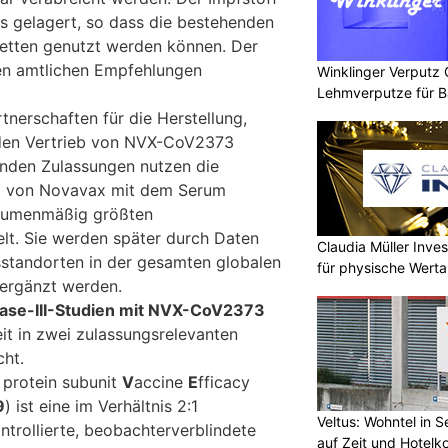
ius gelagert, so dass die bestehenden
lketten genutzt werden können. Der
en amtlichen Empfehlungen
Winklinger Verputz
Lehmverputze für B
nerschaften für die Herstellung,
den Vertrieb von NVX-CoV2373
enden Zulassungen nutzen die
t von Novavax mit dem Serum
volumenmäßig größten
elt. Sie werden später durch Daten
Claudia Müller Inves
standorten in der gesamten globalen
für physische Wert
 ergänzt werden.
hase-III-Studien mit NVX-CoV2373
t in zwei zulassungsrelevanten
cht.
 protein subunit
V
accine
E
fficacy
9
) ist eine im Verhältnis 2:1
Veltus: Wohntel in 
ntrollierte, beobachterverblindete
auf Zeit und Hotelk