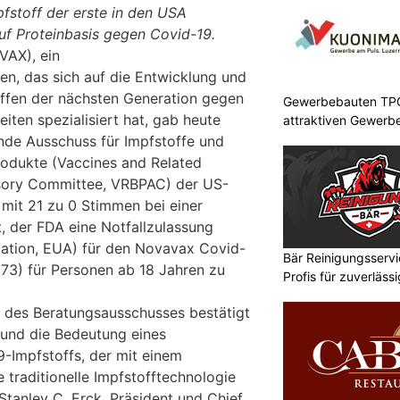
stoff der erste in den USA
auf Proteinbasis gegen Covid-19.
VAX), ein
n, das sich auf die Entwicklung und
ffen der nächsten Generation gegen
Gewerbebauten TPC 
iten spezialisiert hat, gab heute
attraktiven Gewerb
nde Ausschuss für Impfstoffe und
rodukte (Vaccines and Related
isory Committee, VRBPAC) der US-
mit 21 zu 0 Stimmen bei einer
, der FDA eine Notfallzulassung
ation, EUA) für den Novavax Covid-
Bär Reinigungsserv
73) für Personen ab 18 Jahren zu
Profis für zuverläss
 des Beratungsausschusses bestätigt
 und die Bedeutung eines
9-Impfstoffs, der mit einem
e traditionelle Impfstofftechnologie
Stanley C. Erck, Präsident und Chief