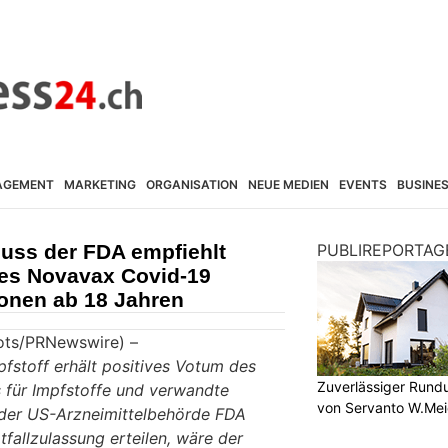
AGEMENT
MARKETING
ORGANISATION
NEUE MEDIEN
EVENTS
BUSINE
uss der FDA empfiehlt
PUBLIREPORTAG
des Novavax Covid-19
sonen ab 18 Jahren
(ots/PRNewswire) –
stoff erhält positives Votum des
Zuverlässiger Rund
 für Impfstoffe und verwandte
von Servanto W.Mei
 der US-Arzneimittelbehörde FDA
tfallzulassung erteilen, wäre der