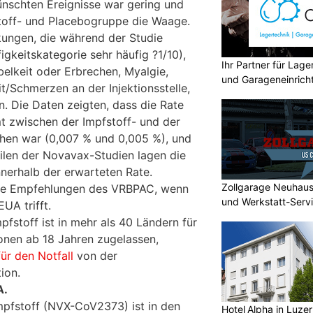
schten Ereignisse war gering und
stoff- und Placebogruppe die Waage.
ungen, die während der Studie
gkeitskategorie sehr häufig ?1/10),
Ihr Partner für Lag
lkeit oder Erbrechen, Myalgie,
und Garageneinrich
it/Schmerzen an der Injektionsstelle,
. Die Daten zeigten, dass die Rate
t zwischen der Impfstoff- und der
hen war (0,007 % und 0,005 %), und
ilen der Novavax-Studien lagen die
nnerhalb der erwarteten Rate.
Zollgarage Neuhau
die Empfehlungen des VRBPAC, wenn
und Werkstatt-Serv
UA trifft.
fstoff ist in mehr als 40 Ländern für
onen ab 18 Jahren zugelassen,
für den Notfall
von der
ion.
A.
pfstoff (NVX-CoV2373) ist in den
Hotel Alpha in Luzer