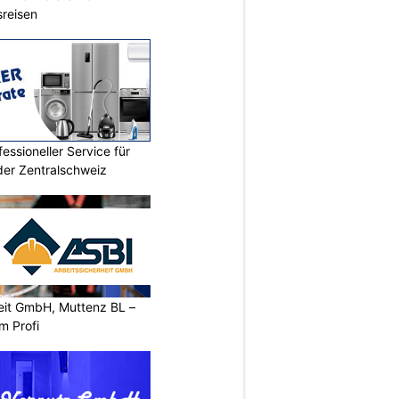
sreisen
essioneller Service für
der Zentralschweiz
heit GmbH, Muttenz BL –
m Profi