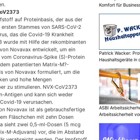
en.
Komfort für Busines
CoV2373
stoff auf Proteinbasis, der aus der
s ersten Stammes von SARS-CoV-2
rus, das die Covid-19 Krankheit
 wurde mit Hilfe der rekombinanten
von Novavax entwickelt, um ein
Patrick Wacker: Prof
 vom Coronavirus-Spike (S)-Protein
Haushaltsgeräte in 
it dem patentierten Matrix-M?-
s von Novavax formuliert, um die
rken und hohe Mengen
rper zu stimulieren. NVX-CoV2373
ein-Antigen und kann sich weder
s Covid-19 verursachen.
ASBI Arbeitssicher
on Novavax ist als gebrauchsfertige
Arbeitssicherheit vo
inem Fläschchen mit zehn Dosen
a sieht zwei 0,5-ml-Dosen (5 mcg
ix-M-Adjuvans) vor, die im Abstand
är verabreicht werden. Der Impfstoff