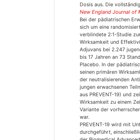
Dosis aus. Die vollständ
New England Journal of 
Bei der pädiatrischen Er
sich um eine randomisiert
verblindete 2:1-Studie zu
Wirksamkeit und Effekti
Adjuvans bei 2.247 jugen
bis 17 Jahren an 73 Stan
Placebo. In der pädiatri
seinen primären Wirksamk
der neutralisierenden Ant
jungen erwachsenen Teiln
aus PREVENT-19) und zei
Wirksamkeit zu einem Zeit
Variante der vorherrsche
war.
PREVENT-19 wird mit Unt
durchgeführt, einschließl
der Biomedical Advance