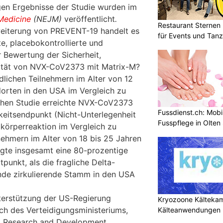
igen Ergebnisse der Studie wurden im
Medicine
(NEJM)
veröffentlicht
.
Restaurant Sternen 
weiterung von PREVENT-19 handelt es
für Events und Tan
e, placebokontrollierte und
r Bewertung der Sicherheit,
vität von NVX-CoV2373 mit Matrix-M?
dlichen Teilnehmern im Alter von 12
dorten in den USA im Vergleich zu
schen Studie erreichte NVX-CoV2373
Fussdienst.ch: Mobi
eitsendpunkt (Nicht-Unterlegenheit
Fusspflege in Olten
ikörperreaktion im Vergleich zu
ehmern im Alter von 18 bis 25 Jahren
gte insgesamt eine 80-prozentige
punkt, als die fragliche Delta-
nde zirkulierende Stamm in den USA
erstützung der US-Regierung
Kryozoone Kältekam
ich des Verteidigungsministeriums,
Kälteanwendungen b
d Research and Development