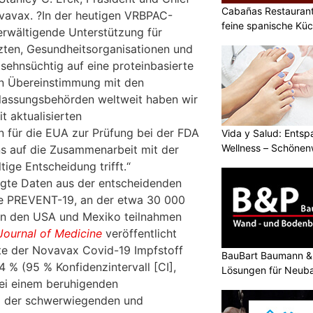
Cabañas Restaurant 
vavax. ?In der heutigen VRBPAC-
feine spanische Kü
erwältigende Unterstützung für
zten, Gesundheitsorganisationen und
sehnsüchtig auf eine proteinbasierte
In Übereinstimmung mit den
ulassungsbehörden weltweit haben wir
t aktualisierten
n für die EUA zur Prüfung bei der FDA
Vida y Salud: Entsp
Wellness – Schöne
uns auf die Zusammenarbeit mit der
tige Entscheidung trifft.“
gte Daten aus der entscheidenden
die PREVENT-19, an der etwa 30 000
 in den USA und Mexiko teilnahmen
ournal of Medicine
veröffentlicht
gte der Novavax Covid-19 Impfstoff
BauBart Baumann & 
 % (95 % Konfidenzintervall [CI],
Lösungen für Neub
bei einem beruhigenden
Renovation
ahl der schwerwiegenden und