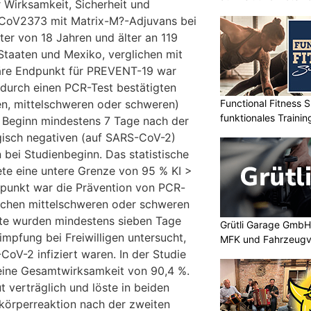
 Wirksamkeit, Sicherheit und
CoV2373 mit Matrix-M?-Adjuvans bei
ter von 18 Jahren und älter an 119
 Staaten und Mexiko, verglichen mit
äre Endpunkt für PREVENT-19 war
 durch einen PCR-Test bestätigten
Functional Fitness S
en, mittelschweren oder schweren)
funktionales Traini
 Beginn mindestens 7 Tage nach der
gisch negativen (auf SARS-CoV-2)
bei Studienbeginn. Das statistische
ete eine untere Grenze von 95 % KI >
dpunkt war die Prävention von PCR-
schen mittelschweren oder schweren
te wurden mindestens sieben Tage
Grütli Garage GmbH:
mpfung bei Freiwilligen untersucht,
MFK und Fahrzeugv
CoV-2 infiziert waren. In der Studie
ine Gesamtwirksamkeit von 90,4 %.
 verträglich und löste in beiden
ikörperreaktion nach der zweiten