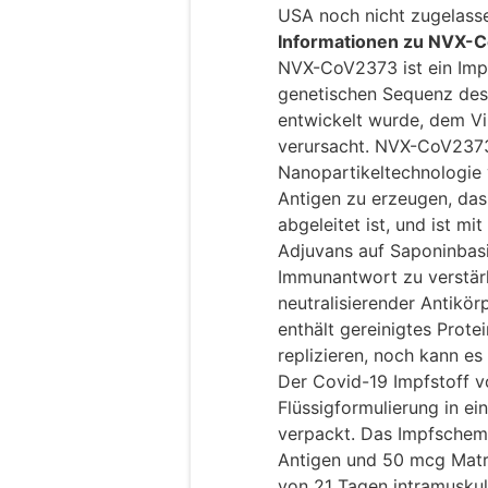
USA noch nicht zugelass
Informationen zu NVX-
NVX-CoV2373 ist ein Impf
genetischen Sequenz de
entwickelt wurde, dem Vi
verursacht. NVX-CoV2373
Nanopartikeltechnologie 
Antigen zu erzeugen, das
abgeleitet ist, und ist m
Adjuvans auf Saponinbasi
Immunantwort zu verstä
neutralisierender Antikö
enthält gereinigtes Prot
replizieren, noch kann e
Der Covid-19 Impfstoff v
Flüssigformulierung in e
verpackt. Das Impfschem
Antigen und 50 mcg Matr
von 21 Tagen intramuskul