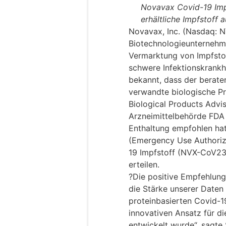
Novavax Covid-19 Impf
erhältliche Impfstoff 
Novavax, Inc. (Nasdaq: N
Biotechnologieunternehme
Vermarktung von Impfsto
schwere Infektionskrankhe
bekannt, dass der berate
verwandte biologische P
Biological Products Adv
Arzneimittelbehörde FDA 
Enthaltung empfohlen hat
(Emergency Use Authoriz
19 Impfstoff (NVX-CoV23
erteilen.
?Die positive Empfehlung
die Stärke unserer Daten
proteinbasierten Covid-1
innovativen Ansatz für di
entwickelt wurde“, sagte 