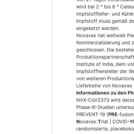
wird bei 2 ° bis 8 ° Cels
Impfstoffliefer- und Küh
Impfstoff muss gemäß d
eingesetzt werden.
Novavax hat weltweit Part
Kommerzialisierung und 
geschlossen. Die besteh
Produktionspartnerschaf
Institute of India, dem 
Impfstoffhersteller der W
von weiteren Produktions
Lieferkette von Novavax
Informationen zu den P
NVX-CoV2373 wird derzei
Phase-III-Studien untersu
PREVENT-19 (
PRE
-fusion
N
ovavax
T
rial | COVID
-1
randomisierte, placeboko