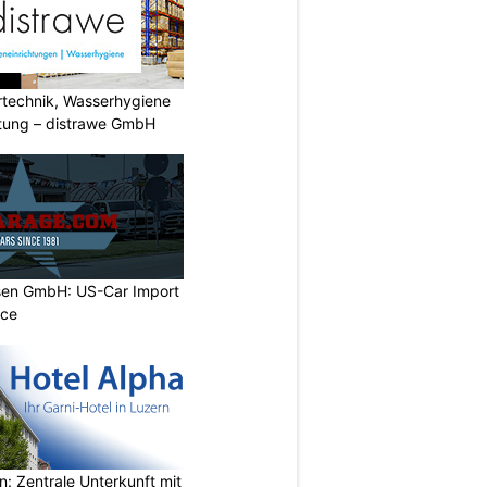
ertechnik, Wasserhygiene
tung – distrawe GmbH
sen GmbH: US-Car Import
ice
n: Zentrale Unterkunft mit