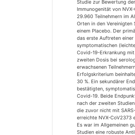
Studie zur Bewertung der
Immunogenität von NVX-
29.960 Teilnehmern im Al
Orten in den Vereinigten
einem Placebo. Der prim
das erste Auftreten einer
symptomatischen (leicht
Covid-19-Erkrankung mit
zweiten Dosis bei serolo
erwachsenen Teilnehmern 
Erfolgskriterium beinhalt
30 %. Ein sekundärer En
bestätigten, symptomati
Covid-19. Beide Endpunk
nach der zweiten Studieni
die zuvor nicht mit SARS-
erreichte NVX-CoV2373 e
Es war im Allgemeinen gut
Studien eine robuste Ant