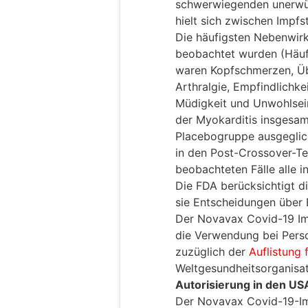
schwerwiegenden unerwün
hielt sich zwischen Impf
Die häufigsten Nebenwirk
beobachtet wurden (Häufi
waren Kopfschmerzen, Übe
Arthralgie, Empfindlichke
Müdigkeit und Unwohlsein
der Myokarditis insgesam
Placebogruppe ausgeglic
in den Post-Crossover-Te
beobachteten Fälle alle i
Die FDA berücksichtigt 
sie Entscheidungen über E
Der Novavax Covid-19 Imp
die Verwendung bei Pers
zuzüglich der
Auflistung 
Weltgesundheitsorganisat
Autorisierung in den US
Der Novavax Covid-19-Im