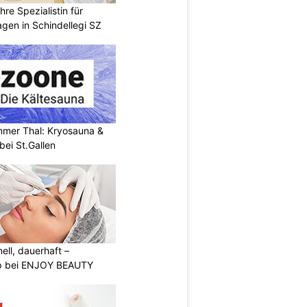
re Spezialistin für
gen in Schindellegi SZ
mer Thal: Kryosauna &
ei St.Gallen
nell, dauerhaft –
p bei ENJOY BEAUTY