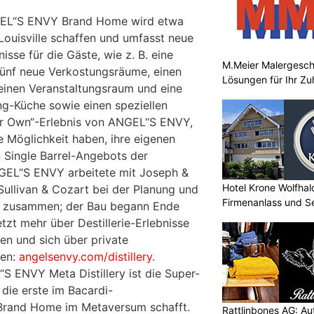
GEL“S ENVY Brand Home wird etwa
Louisville schaffen und umfasst neue
isse für die Gäste, wie z. B. eine
M.Meier Malergeschä
fünf neue Verkostungsräume, einen
Lösungen für Ihr Z
 einen Veranstaltungsraum und eine
ng-Küche sowie einen speziellen
ur Own“-Erlebnis von ANGEL“S ENVY,
e Möglichkeit haben, ihre eigenen
n Single Barrel-Angebots der
ANGEL“S ENVY arbeitete mit Joseph &
Hotel Krone Wolfhal
ullivan & Cozart bei der Planung und
Firmenanlass und S
g zusammen; der Bau begann Ende
zt mehr über Destillerie-Erlebnisse
en und sich über private
gen:
angelsenvy.com/distillery
.
S ENVY Meta Distillery ist die Super-
ie erste im Bacardi-
 Brand Home im Metaversum schafft.
Rattlinbones AG: A