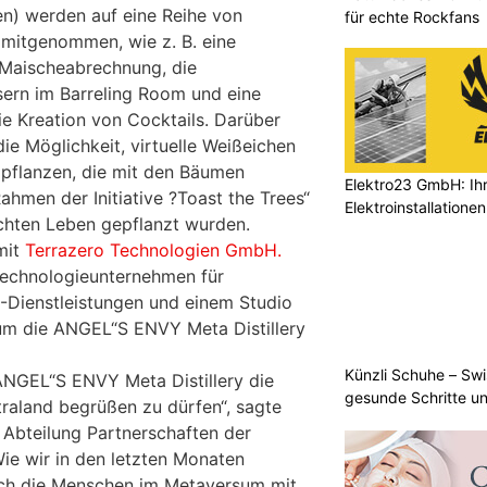
en) werden auf eine Reihe von
für echte Rockfans
n mitgenommen, wie z. B. eine
 Maischeabrechnung, die
sern im Barreling Room und eine
ie Kreation von Cocktails. Darüber
ie Möglichkeit, virtuelle Weißeichen
 pflanzen, die mit den Bäumen
Elektro23 GmbH: Ihr
ahmen der Initiative ?Toast the Trees“
Elektroinstallationen
hten Leben gepflanzt wurden.
mit
Terrazero Technologien GmbH.
echnologieunternehmen für
-Dienstleistungen und einem Studio
 um die ANGEL“S ENVY Meta Distillery
Künzli Schuhe – Swi
 ANGEL“S ENVY Meta Distillery die
gesunde Schritte un
ntraland begrüßen zu dürfen“, sagte
 Abteilung Partnerschaften der
Wie wir in den letzten Monaten
ich die Menschen im Metaversum mit