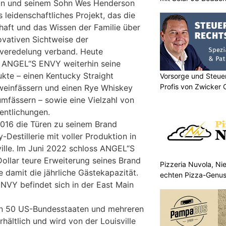
rson und seinem Sohn Wes Henderson
leidenschaftliches Projekt, das die
chaft und das Wissen der Familie über
ovativen Sichtweise der
-veredelung verband. Heute
 ANGEL“S ENVY weiterhin seine
kte – einen Kentucky Straight
Vorsorge und Steuer
Profis von Zwicker 
weinfässern und einen Rye Whiskey
umfässern – sowie eine Vielzahl von
entlichungen.
16 die Türen zu seinem Brand
Destillerie mit voller Produktion in
ville. Im Juni 2022 schloss ANGEL“S
Dollar teure Erweiterung seines Brand
Pizzeria Nuvola, N
damit die jährliche Gästekapazität.
echten Pizza-Genus
ENVY befindet sich in der East Main
Mitnehmen
en 50 US-Bundesstaaten und mehreren
rhältlich und wird von der Louisville