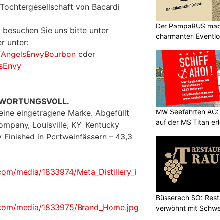
 Tochtergesellschaft von Bacardi
Der PampaBUS mach
 besuchen Sie uns bitte unter
charmanten Eventlo
r unter:
/AngelsEnvyBourbon
oder
sEnvy
TWORTUNGSVOLL.
MW Seefahrten AG:
eine eingetragene Marke. Abgefüllt
auf der MS Titan er
Company, Louisville, KY. Kentucky
 Finished in Portweinfässern – 43,3
com/media/1833974/Meta_Distillery_i
Büsserach SO: Rest
.com/media/1833975/Brand_Home.jpg
verwöhnt mit Schwei