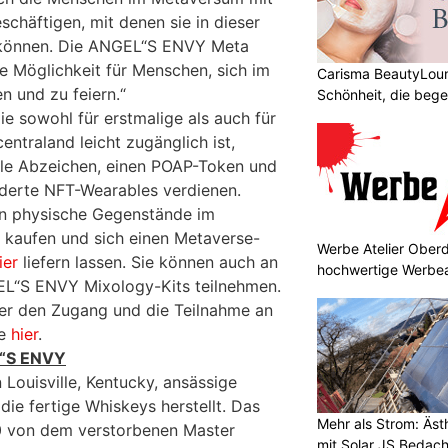
schäftigen, mit denen sie in dieser
 können. Die ANGEL“S ENVY Meta
eue Möglichkeit für Menschen, sich im
Carisma BeautyLoun
 und zu feiern.“
Schönheit, die bege
ie sowohl für erstmalige als auch für
entraland leicht zugänglich ist,
lle Abzeichen, einen POAP-Token und
derte NFT-Wearables verdienen.
n physische Gegenstände im
aufen und sich einen Metaverse-
Werbe Atelier Oberd
ier
liefern lassen. Sie können auch an
hochwertige Werbea
EL“S ENVY Mixology-Kits teilnehmen.
er den Zugang und die Teilnahme an
ie
hier
.
L“S ENVY
Louisville, Kentucky, ansässige
die fertige Whiskeys herstellt. Das
Mehr als Strom: Äst
 von dem verstorbenen Master
mit Solar JS Bedac