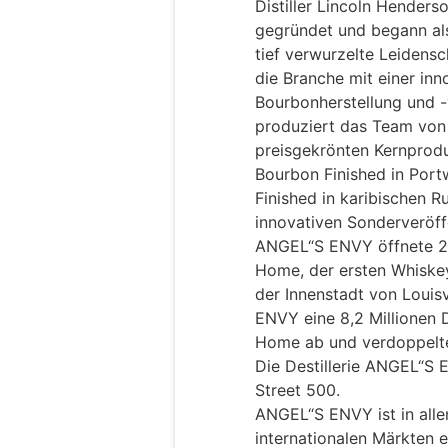
Distiller Lincoln Hende
gegründet und begann als 
tief verwurzelte Leidens
die Branche mit einer inn
Bourbonherstellung und 
produziert das Team von
preisgekrönten Kernprodu
Bourbon Finished in Port
Finished in karibischen R
innovativen Sonderveröff
ANGEL“S ENVY öffnete 20
Home, der ersten Whiskey-
der Innenstadt von Louis
ENVY eine 8,2 Millionen 
Home ab und verdoppelte 
Die Destillerie ANGEL“S 
Street 500.
ANGEL“S ENVY ist in all
internationalen Märkten e