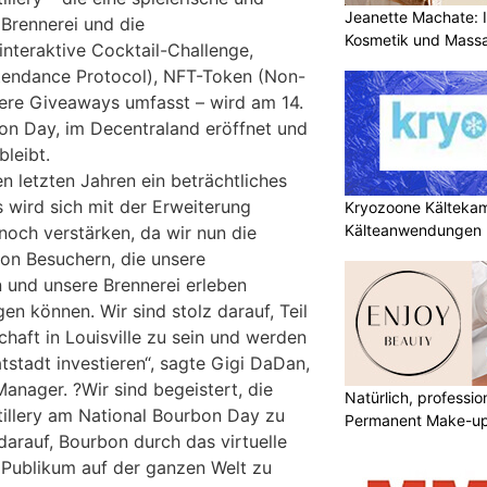
Jeanette Machate: Ih
 Brennerei und die
Kosmetik und Massa
interaktive Cocktail-Challenge,
tendance Protocol), NFT-Token (Non-
ere Giveaways umfasst – wird am 14.
on Day, im Decentraland eröffnet und
bleibt.
 letzten Jahren ein beträchtliches
 wird sich mit der Erweiterung
Kryozoone Kältekam
Kälteanwendungen b
och verstärken, da wir nun die
on Besuchern, die unsere
n und unsere Brennerei erleben
en können. Wir sind stolz darauf, Teil
haft in Louisville zu sein und werden
tstadt investieren“, sagte Gigi DaDan,
nager. ?Wir sind begeistert, die
Natürlich, professio
llery am National Bourbon Day zu
Permanent Make-u
darauf, Bourbon durch das virtuelle
 Publikum auf der ganzen Welt zu