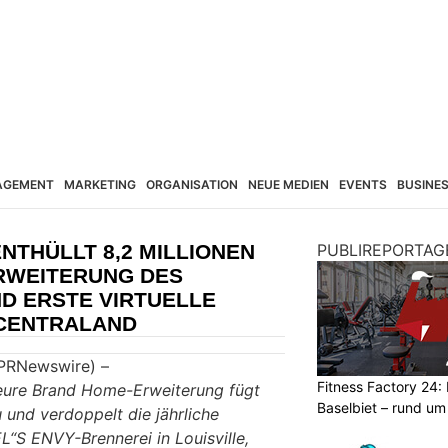
AGEMENT
MARKETING
ORGANISATION
NEUE MEDIEN
EVENTS
BUSINE
NTHÜLLT 8,2 MILLIONEN
PUBLIREPORTAG
RWEITERUNG DES
D ERSTE VIRTUELLE
ECENTRALAND
s/PRNewswire) –
Fitness Factory 24: 
 teure Brand Home-Erweiterung fügt
Baselbiet – rund um
 und verdoppelt die jährliche
“S ENVY-Brennerei in Louisville,