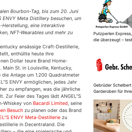
alen Bourbon-Tag, bis zum 20. Juni
 ENVY Meta Distillery besuchen, um
-Herstellung, eine interaktive
ken, NFT-Wearables und mehr zu
Putzperlen Express,
die überzeugt – test
Kentucky ansässige Craft-Destillerie,
ellt, enthüllte heute ihre
onen Dollar teure Brand Home-
 Main St. in Louisville, Kentucky,
e die Anlage um 1.200 Quadratmeter
EL“S ENVY ermöglichen, jedes Jahr
Gebrüder Schelbert
her zu empfangen, was die jährliche
Garderoben für Ihr
t. Zur Feier des Tages lädt ANGEL“S
m-Whiskey von
Bacardi
Limited
, seine
hen Besuch
zu planen oder das Brand
L“S ENVY Meta-Destillerie
zu
estillerie in Decentraland. Die
lery – die eine spielerische und