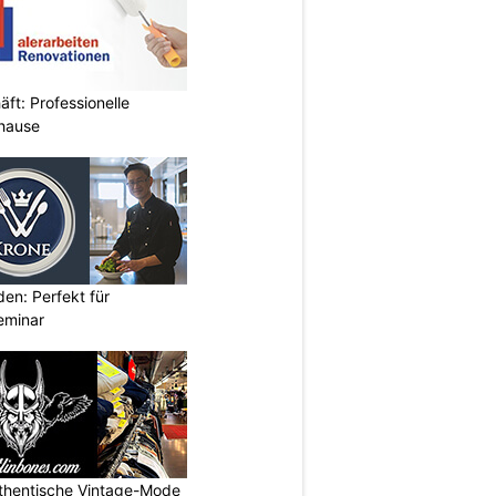
ft: Professionelle
uhause
den: Perfekt für
eminar
uthentische Vintage-Mode