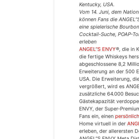
Kentucky, USA.
Vom 14. Juni, dem Nation
können Fans die ANGEL“S
eine spielerische Bourbon
Cocktail-Suche, POAP-To
erleben
ANGEL“S ENVY
®,
die in 
die fertige Whiskeys herst
abgeschlossene 8,2 Milli
Erweiterung an der 500 E.
USA. Die Erweiterung, di
vergrößert, wird es ANG
zusätzliche 64.000 Besuc
Gästekapazität verdoppel
ENVY, der Super-Premiu
Fans ein, einen
persönlic
Home virtuell in der
ANGE
erleben, der allerersten D
ANGEL“S ENVY Meta Distil