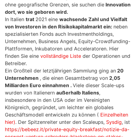
ohne geografische Grenzen, sie suchen die
Innovation
dort, wo sie geboren wird.
In Italien
trat
2021 eine
wachsende Zahl und Vielfalt
von Investoren in den Risikokapitalmarkt ein:
neben
spezialisierten Fonds auch Investmentholdings,
Unternehmen, Business Angels, Equity-Crowdfunding-
Plattformen, Inkubatoren und Acceleratoren. Hier
finden Sie eine
vollständige Liste
der Operationen und
Betreiber.
Ein Großteil der letztjährigen Sammlung ging an
20
Unternehmen
, die einen Gesamtbetrag von
2,05
Milliarden Euro einnahmen .
Viele dieser Scale-ups
wurden von Italienern
außerhalb Italiens
,
insbesondere in den USA oder im Vereinigten
Königreich, gegründet, um leichter ein globales
Geschäftsmodell entwickeln zu können (
Einzelheiten
hier)
. Der Spitzenreiter unter den Scaleups,
Sysdig
, ist
https://bebeez.it/private-equity-breakfast/notizie-da-
norwest-venture-schroders-blackstone-gp-stakes-