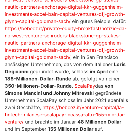
nautic-partners-anchorage-digital-kkr-guggenheim-
investments-accel-bain-capital-ventures-dfj-growth-
glynn-capital-goldman-sach/
ein gutes Beispiel dafür:
https://bebeez.it/private-equity-breakfast/notizie-da-
norwest-venture-schroders-blackstone-gp-stakes-
nautic-partners-anchorage-digital-kkr-guggenheim-
investments-accel-bain-capital-ventures-dfj-growth-
glynn-capital-goldman-sach/
, ein in San Francisco
ansässiges Unternehmen, das von dem Italiener
Loris
Degioanni
gegründet wurde, schloss
im April
eine
188-Millionen-Dollar-Runde
ab, gefolgt von einer
350-Millionen-Dollar-Runde
.
ScalaPay
das
von
Simone Mancini und Johnny Mitrevski
gegründete
Unternehmen ScalaPay schloss im Jahr 2021 ebenfalls
zwei Geschäfte,
https://bebeez.it/venture-capital/la-
fintech-milanese-scalapay-incassa-altri-155-mln-dai-
venture/
und brachte im Januar
48 Millionen Dollar
und im September
155 Millionen Dollar
auf.