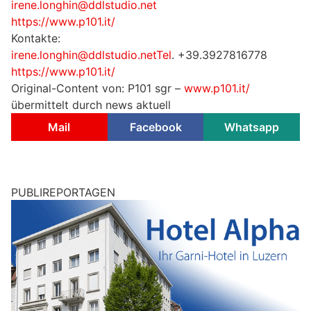
irene.longhin@ddlstudio.net
https://www.p101.it/
Kontakte:
irene.longhin@ddlstudio.netTel
. +39.3927816778
https://www.p101.it/
Original-Content von: P101 sgr –
www.p101.it/
übermittelt durch news aktuell
Mail
Facebook
Whatsapp
PUBLIREPORTAGEN