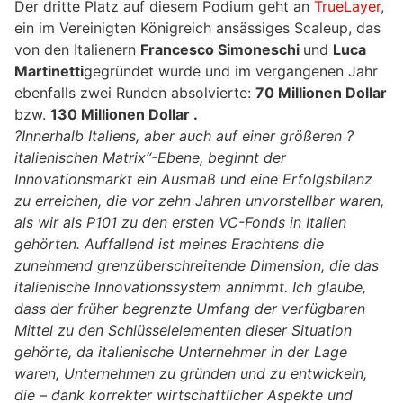
Der dritte Platz auf diesem Podium geht an
TrueLayer
,
ein im Vereinigten Königreich ansässiges Scaleup, das
von den Italienern
Francesco Simoneschi
und
Luca
Martinetti
gegründet wurde und im vergangenen Jahr
ebenfalls zwei Runden absolvierte:
70 Millionen Dollar
bzw.
130 Millionen Dollar .
?Innerhalb Italiens, aber auch auf einer größeren ?
italienischen Matrix“-Ebene, beginnt der
Innovationsmarkt ein Ausmaß und eine Erfolgsbilanz
zu erreichen, die vor zehn Jahren unvorstellbar waren,
als wir als P101 zu den ersten VC-Fonds in Italien
gehörten. Auffallend ist meines Erachtens die
zunehmend grenzüberschreitende Dimension, die das
italienische Innovationssystem annimmt. Ich glaube,
dass der früher begrenzte Umfang der verfügbaren
Mittel zu den Schlüsselelementen dieser Situation
gehörte, da italienische Unternehmer in der Lage
waren, Unternehmen zu gründen und zu entwickeln,
die – dank korrekter wirtschaftlicher Aspekte und