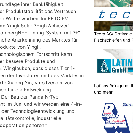
rundlage ihrer Bankfähigkeit.
ner Produktstabilität das Vertrauen
en Welt erworben. Im RETC PV
e Yingli Solar ?High Achiever“
oombergNEF Tiering-System mit ?+“
Tecra AG: Optimale 
 hohe Anerkennung des Marktes für
Flachschleifen und
rodukte von Yingli.
echnologischem Fortschritt kann
mer bessere Produkte und
. Wir glauben, dass dieses Tier 1-
en der Investoren und des Marktes in
lärte Xulong Yin, Vorsitzender von
Latinos Reinigung: I
sich für die Entwicklung
und mehr
. Der Bau der Panda N-Typ-
nnt im Juni und wir werden eine 4-in-
u der Technologieentwicklung und
itätskontrolle, industrielle
operation gehören.“