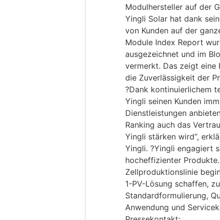
Modulhersteller auf der G
Yingli Solar hat dank sei
von Kunden auf der ganz
Module Index Report wurd
ausgezeichnet und im Bl
vermerkt. Das zeigt eine
die Zuverlässigkeit der P
?Dank kontinuierlichem t
Yingli seinen Kunden im
Dienstleistungen anbieten
Ranking auch das Vertrau
Yingli stärken wird“, erk
Yingli. ?Yingli engagiert 
hocheffizienter Produkte
Zellproduktionslinie begi
1-PV-Lösung schaffen, z
Standardformulierung, Qual
Anwendung und Serviceko
Pressekontakt: