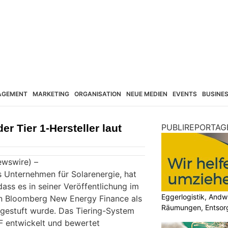
AGEMENT
MARKETING
ORGANISATION
NEUE MEDIEN
EVENTS
BUSINE
der Tier 1-Hersteller laut
PUBLIREPORTAG
ewswire) –
es Unternehmen für Solarenergie, hat
ass es in seiner Veröffentlichung im
Eggerlogistik, Andw
n Bloomberg New Energy Finance als
Räumungen, Entsorg
ingestuft wurde. Das Tiering-System
 entwickelt und bewertet