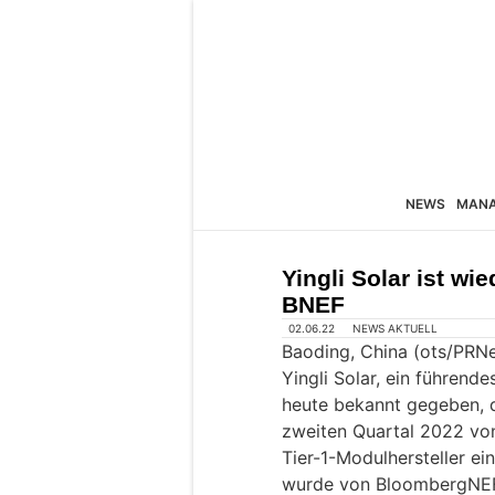
NEWS
MAN
Yingli Solar ist wie
BNEF
02.06.22
NEWS AKTUELL
Baoding, China (ots/PRN
Yingli Solar, ein führend
heute bekannt gegeben, d
zweiten Quartal 2022 vo
Tier-1-Modulhersteller e
wurde von BloombergNEF