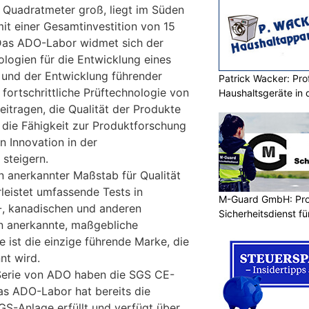
 Quadratmeter groß, liegt im Süden
t einer Gesamtinvestition von 15
 Das ADO-Labor widmet sich der
logien für die Entwicklung eines
 und der Entwicklung führender
Patrick Wacker: Prof
 fortschrittliche Prüftechnologie von
Haushaltsgeräte in 
eitragen, die Qualität der Produkte
 die Fähigkeit zur Produktforschung
n Innovation in der
 steigern.
ein anerkannter Maßstab für Qualität
rleistet umfassende Tests in
M-Guard GmbH: Prof
, kanadischen und anderen
Sicherheitsdienst f
n anerkannte, maßgebliche
e ist die einzige führende Marke, die
nt wird.
Serie von ADO haben die SGS CE-
Das ADO-Labor hat bereits die
GS-Anlage erfüllt und verfügt über