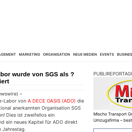
AGEMENT
MARKETING
ORGANISATION
NEUE MEDIEN
EVENTS
BUSINE
bor wurde von SGS als ?
PUBLIREPORTAG
iert
ewswire) –
ke-Labor von
A DECE OASIS (ADO)
die
ational anerkannten Organisation SGS
Mischo Transport G
! Dies ist zweifellos ein
Umzugsfirma – beste
d ein neues Kapitel für ADO direkt
n Jahrestag.