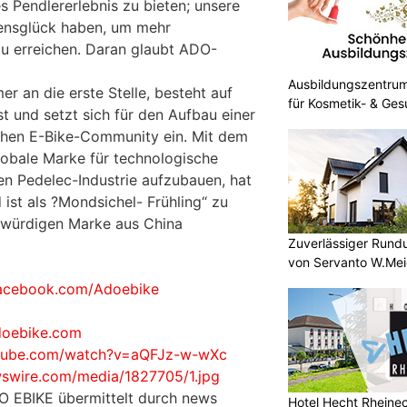
s Pendlererlebnis zu bieten; unsere
ensglück haben, um mehr
u erreichen. Daran glaubt ADO-
Ausbildungszentrum 
er an die erste Stelle, besteht auf
für Kosmetik- & Ges
t und setzt sich für den Aufbau einer
hen E-Bike-Community ein. Mit dem
globale Marke für technologische
len Pedelec-Industrie aufzubauen, hat
 ist als ?Mondsichel- Frühling“ zu
swürdigen Marke aus China
Zuverlässiger Rund
von Servanto W.Mei
facebook.com/Adoebike
oebike.com
utube.com/watch?v=aQFJz-w-wXc
wswire.com/media/1827705/1.jpg
O EBIKE übermittelt durch news
Hotel Hecht Rheinec