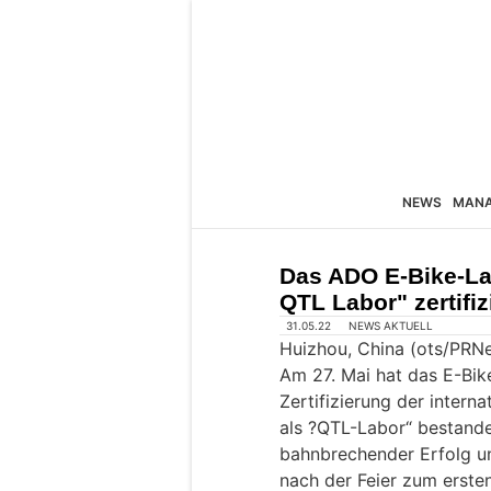
NEWS
MAN
Das ADO E-Bike-La
QTL Labor" zertifiz
31.05.22
NEWS AKTUELL
Huizhou, China (ots/PRN
Am 27. Mai hat das E-Bi
Zertifizierung der intern
als ?QTL-Labor“ bestanden
bahnbrechender Erfolg un
nach der Feier zum erste