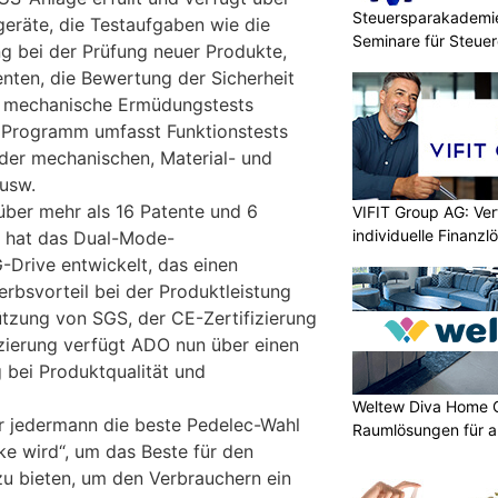
Steuersparakademie
fgeräte, die Testaufgaben wie die
Seminare für Steue
g bei der Prüfung neuer Produkte,
ten, die Bewertung der Sicherheit
d mechanische Ermüdungstests
 Programm umfasst Funktionstests
der mechanischen, Material- und
 usw.
ber mehr als 16 Patente und 6
VIFIT Group AG: Ve
individuelle Finanz
 hat das Dual-Mode-
Drive entwickelt, das einen
bsvorteil bei der Produktleistung
tützung von SGS, der CE-Zertifizierung
zierung verfügt ADO nun über einen
 bei Produktqualität und
Weltew Diva Home 
r jedermann die beste Pedelec-Wahl
Raumlösungen für a
cke wird“, um das Beste für den
zu bieten, um den Verbrauchern ein