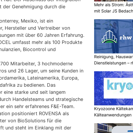
Mehr als Strom: Äst
lt der Genehmigung durch die
mit Solar JS Bedac
terrey, Mexiko, ist ein
, Hersteller und Vertreiber von
ösungen mit über 60 Jahren Erfahrung.
OCEL umfasst mehr als 100 Produkte
mulanzien, Biocontrol und
Reinigung, Hauswar
Dienstleistungen –
700 Mitarbeiter, 3 hochmoderne
mehr
üros und 26 Lager, um seine Kunden in
ordamerika, Lateinamerika, Europa,
afrika zu bedienen. Das
 eine starke und seit langem
durch Handelsteams und strategische
er ein sehr erfahrenes F&E-Team.
Kryozoone Kältekam
ration positioniert ROVENSA als
Kälteanwendungen b
er von BioSolutions für die
ft und steht im Einklang mit der