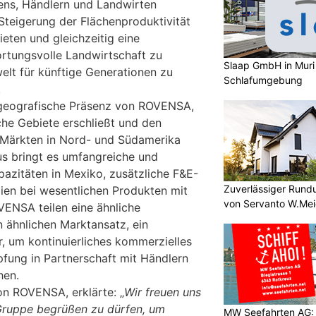
ens, Händlern und Landwirten
Steigerung der Flächenproduktivität
ieten und gleichzeitig eine
rtungsvolle Landwirtschaft zu
Slaap GmbH in Muri
lt für künftige Generationen zu
Schlafumgebung
.
eografische Präsenz von ROVENSA,
he Gebiete erschließt und den
 Märkten in Nord- und Südamerika
us bringt es umfangreiche und
pazitäten in Mexiko, zusätzliche F&E-
Zuverlässiger Rund
en bei wesentlichen Produkten mit
von Servanto W.Mei
NSA teilen eine ähnliche
n ähnlichen Marktansatz, ein
r, um kontinuierliches kommerzielles
ung in Partnerschaft mit Händlern
hen.
on ROVENSA, erklärte: „
Wir freuen uns
ruppe begrüßen zu dürfen, um
MW Seefahrten AG: