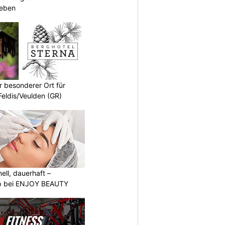
leben
r besonderer Ort für
Feldis/Veulden (GR)
nell, dauerhaft –
p bei ENJOY BEAUTY