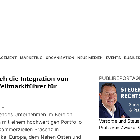
AGEMENT
MARKETING
ORGANISATION
NEUE MEDIEN
EVENTS
BUSINE
h die Integration von
PUBLIREPORTAG
tmarktführer für
 –
endes Unternehmen im Bereich
Vorsorge und Steuer
n mit einem hochwertigen Portfolio
Profis von Zwicker 
 kommerziellen Präsenz in
ika, Europa, dem Nahen Osten und