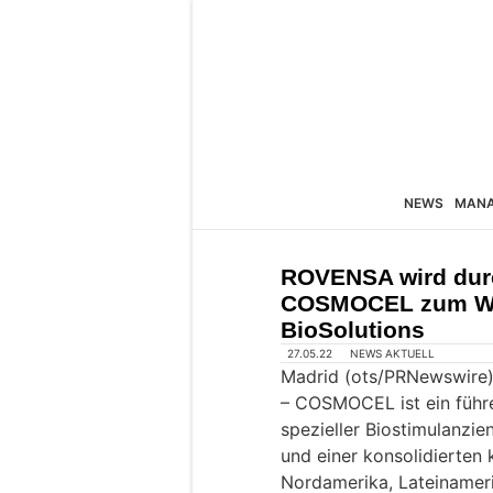
NEWS
MAN
ROVENSA wird durc
COSMOCEL zum Wel
BioSolutions
27.05.22
NEWS AKTUELL
Madrid (ots/PRNewswire)
– COSMOCEL ist ein führ
spezieller Biostimulanzie
und einer konsolidierten
Nordamerika, Lateinamer