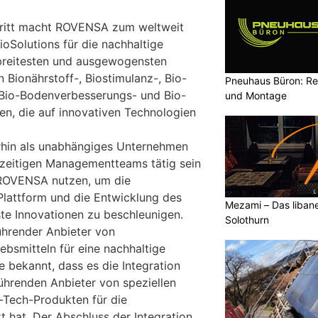
chritt macht ROVENSA zum weltweit
oSolutions für die nachhaltige
breitesten und ausgewogensten
 Bionährstoff-, Biostimulanz-, Bio-
Pneuhaus Büron: Re
, Bio-Bodenverbesserungs- und Bio-
und Montage
en, die auf innovativen Technologien
hin als unabhängiges Unternehmen
rzeitigen Managementteams tätig sein
 ROVENSA nutzen, um die
 Plattform und die Entwicklung des
Mezami – Das libane
te Innovationen zu beschleunigen.
Solothurn
ührender Anbieter von
iebsmitteln für eine nachhaltige
e bekannt, dass es die Integration
renden Anbieter von speziellen
-Tech-Produkten für die
t hat. Der Abschluss der Integration