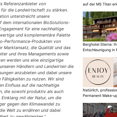
ls Referenzanbieter von
auf der MS Titan er
ür die Landwirtschaft zu stärken.
ation unterstreicht unsere
 dem internationalen BioSolutions-
Engagement für eine nachhaltige
hwertige und komplementäre Palette
Bio-Performance-Produkten von
Berghotel Sterna: Ih
r Marktansatz, die Qualität und das
Entschleunigung in 
eiter und ihres Managements sowie
ten werden uns eine einzigartige
 unseren Händlern und Landwirten die
ösungen anzubieten und dabei unsere
 Fähigkeiten zu nutzen. Wir sind
en Einfluss auf die nachhaltige
Natürlich, professio
, die sowohl produktiv als auch
Permanent Make-u
m Einklang mit der Natur, um die
iger gegen den Klimawandel zu
die Welt zu ernähren und dabei
heit zu gewährleisten.“