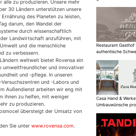
r alle zu produzieren. Unsere mehr
über 30 Ländern unterstützen unsere
r Ernährung des Planeten zu leisten,
Tag darum, den Wandel der
systeme durch wissenschaftlich
 der Landwirtschaft anzuführen, mit
Restaurant Gasthof W
 Umwelt und die menschliche
authentische Schwe
nd zu verbessern.
 Ländern weltweit bietet Rovensa ein
 umweltfreundlicher und innovativer
undheit und -pflege. In unseren
E-Versuchszentren und -Labors und
im Außendienst arbeiten wir eng mit
 ihnen zu helfen, mit weniger
Casa Hand & Werker
ehr zu produzieren.
Umbauwünsche prof
Cosmocel übersteigt der Umsatz von
nden Sie unter
www.rovensa.com
.