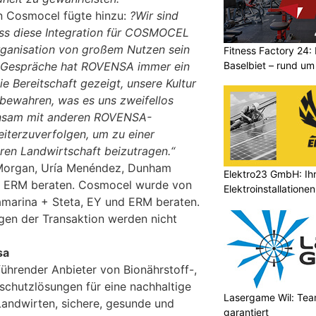
n Cosmocel fügte hinzu:
?Wir sind
ass diese Integration für COSMOCEL
Organisation von großem Nutzen sein
Fitness Factory 24: 
Baselbiet – rund um
er Gespräche hat ROVENSA immer ein
e Bereitschaft gezeigt, unsere Kultur
bewahren, was es uns zweifellos
insam mit anderen ROVENSA-
terzuverfolgen, um zu einer
ren Landwirtschaft beizutragen.“
Morgan, Uría Menéndez, Dunham
Elektro23 GmbH: Ihr
d ERM beraten. Cosmocel wurde von
Elektroinstallationen
amarina + Steta, EY und ERM beraten.
ngen der Transaktion werden nicht
sa
führender Anbieter von Bionährstoff-,
nschutzlösungen für eine nachhaltige
Lasergame Wil: Tea
Landwirten, sichere, gesunde und
garantiert