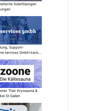
hetische Solarlösungen
hungen
tung, Support-
 rhw services GmbH kann
mer Thal: Kryosauna &
ei St.Gallen