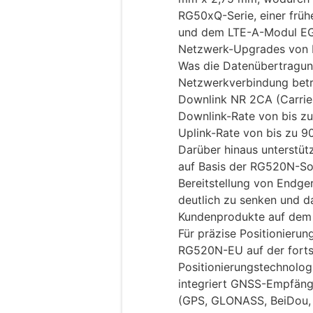
RG50xQ-Serie, einer frü
und dem LTE-A-Modul EG
Netzwerk-Upgrades von 
Was die Datenübertragung
Netzwerkverbindung betr
Downlink NR 2CA (Carrie
Downlink-Rate von bis z
Uplink-Rate von bis zu 9
Darüber hinaus unterstü
auf Basis der RG520N-SoC
Bereitstellung von Endg
deutlich zu senken und d
Kundenprodukte auf dem 
Für präzise Positionieru
RG520N-EU auf der fortsc
Positionierungstechnolo
integriert GNSS-Empfänge
(GPS, GLONASS, BeiDou, 