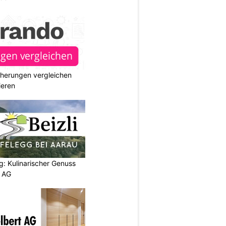
cherungen vergleichen
ieren
g: Kulinarischer Genuss
p AG