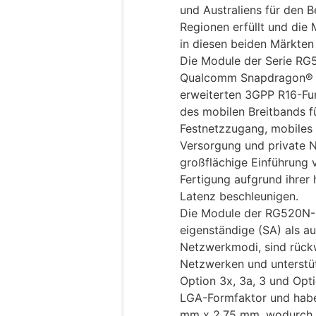
und Australiens für den B
Regionen erfüllt und die
in diesen beiden Märkten
Die Module der Serie RG
Qualcomm Snapdragon® 
erweiterten 3GPP R16-Funk
des mobilen Breitbands f
Festnetzzugang, mobiles 
Versorgung und private N
großflächige Einführung v
Fertigung aufgrund ihrer 
Latenz beschleunigen.
Die Module der RG520N-S
eigenständige (SA) als a
Netzwerkmodi, sind rück
Netzwerken und unterstü
Option 3x, 3a, 3 und Opt
LGA-Formfaktor und hab
mm x 2,75 mm, wodurch s