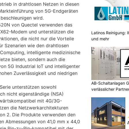
etrieb in drahtlosen Netzen in diesen
 Markteinführung von 5G-Endgeräten
 beschleunigen wird.
520N von Quectel verwenden das
X62-Modem und unterstützen die
Latinos Reinigung: I
tionen, die nicht nur die Vorteile
und mehr
ür Szenarien wie den drahtlosen
Computing, intelligente medizinische
etze bieten, sondern auch die
on 5G Industrial IoT und intelligenter
hohen Zuverlässigkeit und niedrigen
AB-Schaltanlagen G
erie unterstützen sowohl
verlässlicher Partn
uch nicht eigenständige (NSA)
wärtskompatibel mit 4G/3G-
tzen die Netzwerkarchitekturen
ion 2. Die Produkte verwenden den
en Abmessungen von 41,0 mm x 44,0
ie Pin-zu-Pin-kompatibel mit der