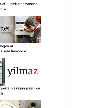
 AG: Familiäres Wohnen
st SG
singen AG –
ür jede Immobilie
xperte: Reinigungsservice
ch