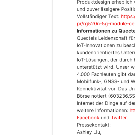
Produktdesign erheblich v
und zuverlässigere Positi
Vollständiger Text:
https
pr/rg520n-5g-module-cert
Informationen zu Quecte
Quectels Leidenschaft für 
IoT-Innovationen zu besch
kundenorientiertes Unter
IoT-Lösungen, der durch
unterstützt wird. Unser
4.000 Fachleuten gibt da
Mobilfunk-, GNSS- und W
Konnektivität vor. Das U
Börse notiert (603236.SS)
Internet der Dinge auf d
weitere Informationen:
ht
Facebook
und
Twitter
.
Pressekontakt:
Ashley Liu,