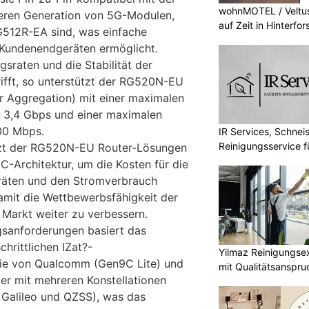
wohnMOTEL / Veltus
heren Generation von 5G-Modulen,
auf Zeit in Hinterfor
512R-EA sind, was einfache
Kundenendgeräten ermöglicht.
sraten und die Stabilität der
ifft, so unterstützt der RG520N-EU
r Aggregation) mit einer maximalen
u 3,4 Gbps und einer maximalen
00 Mbps.
IR Services, Schnei
Reinigungsservice f
tzt der RG520N-EU Router-Lösungen
-Architektur, um die Kosten für die
eräten und den Stromverbrauch
amit die Wettbewerbsfähigkeit der
Markt weiter zu verbessern.
ngsanforderungen basiert das
hrittlichen IZat?-
Yilmaz Reinigungse
gie von Qualcomm (Gen9C Lite) und
mit Qualitätsanspru
r mit mehreren Konstellationen
Galileo und QZSS), was das