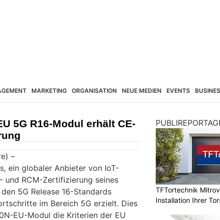
AGEMENT
MARKETING
ORGANISATION
NEUE MEDIEN
EVENTS
BUSINE
U 5G R16-Modul erhält CE-
PUBLIREPORTAG
rung
e) –
s, ein globaler Anbieter von IoT-
- und RCM-Zertifizierung seines
TFTortechnik Mitro
den 5G Release 16-Standards
Installation Ihrer T
rtschritte im Bereich 5G erzielt. Dies
0N-EU-Modul die Kriterien der EU