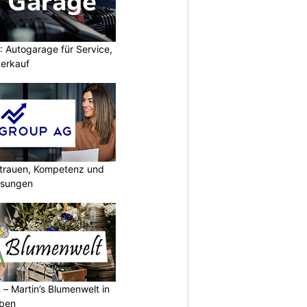
 Autogarage für Service,
erkauf
rtrauen, Kompetenz und
lösungen
 – Martin’s Blumenwelt in
eben