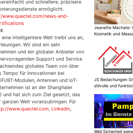
ereinfacht und schnellere, präzisere
onierungsdienste ermöglicht.
://www.quectel.com/news-and-
ifications
Jeanette Machate: Ih
l:
Kosmetik und Massa
eine intelligentere Welt treibt uns an,
leunigen. Wir sind ein sehr
nehmen und ein globaler Anbieter von
 hervorragenden Support und Service
 wachsendes globales Team von über
s Tempo für Innovationen bei
JS Bedachungen Gmb
iFi/BT-Modulen, Antennen und IoT-
stilvolle und funkt
nternehmen ist an der Shanghaier
 und hat sich zum Ziel gesetzt, das
er ganzen Welt voranzubringen. Für
tp://www.quectel.com
,
LinkedIn
,
Weil Sicherheit kei