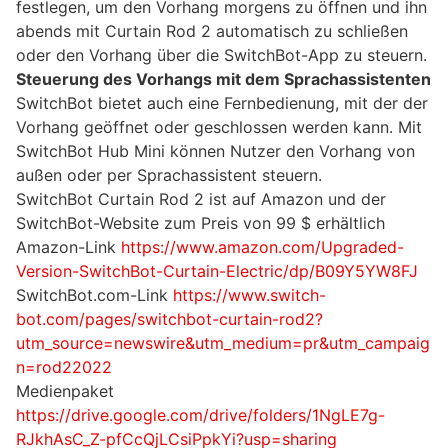
festlegen, um den Vorhang morgens zu öffnen und ihn
abends mit Curtain Rod 2 automatisch zu schließen
oder den Vorhang über die SwitchBot-App zu steuern.
Steuerung des Vorhangs mit dem Sprachassistenten
SwitchBot bietet auch eine Fernbedienung, mit der der
Vorhang geöffnet oder geschlossen werden kann. Mit
SwitchBot Hub Mini können Nutzer den Vorhang von
außen oder per Sprachassistent steuern.
SwitchBot Curtain Rod 2 ist auf Amazon und der
SwitchBot-Website zum Preis von 99 $ erhältlich
Amazon-Link
https://www.amazon.com/Upgraded-
Version-SwitchBot-Curtain-Electric/dp/B09Y5YW8FJ
SwitchBot.com-Link
https://www.switch-
bot.com/pages/switchbot-curtain-rod2?
utm_source=newswire&utm_medium=pr&utm_campaig
n=rod22022
Medienpaket
https://drive.google.com/drive/folders/1NgLE7g-
RJkhAsC_Z-pfCcQjLCsiPpkYi?usp=sharing